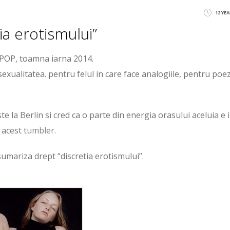
12 YE
a erotismului”
ta POP, toamna iarna 2014.
exualitatea. pentru felul in care face analogiile, pentru poe
e la Berlin si cred ca o parte din energia orasului aceluia e 
n acest
tumbler
.
sumariza drept “discretia erotismului”.