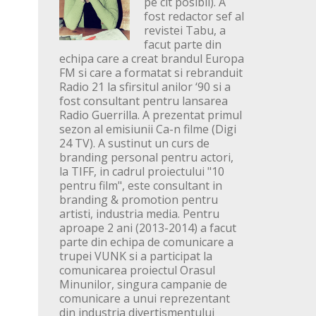
pe cit posibil). A
fost redactor sef al
revistei Tabu, a
facut parte din
echipa care a creat brandul Europa
FM si care a formatat si rebranduit
Radio 21 la sfirsitul anilor ‘90 si a
fost consultant pentru lansarea
Radio Guerrilla. A prezentat primul
sezon al emisiunii Ca-n filme (Digi
24 TV). A sustinut un curs de
branding personal pentru actori,
la TIFF, in cadrul proiectului "10
pentru film", este consultant in
branding & promotion pentru
artisti, industria media. Pentru
aproape 2 ani (2013-2014) a facut
parte din echipa de comunicare a
trupei VUNK si a participat la
comunicarea proiectul Orasul
Minunilor, singura campanie de
comunicare a unui reprezentant
din industria divertismentului