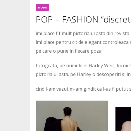
MODA
POP – FASHION “discreti
imi place f f mult pictorialul asta din revis
imi place pentru cit de elegant controleaza s
pe care o pune in fiecare poza.
fotografa, pe numele ei Harley Weir, locuiest
pictorialul asta. pe Harley o descoperiti si i
cind l-am vazut m-am gindit ca l-as fi putut 