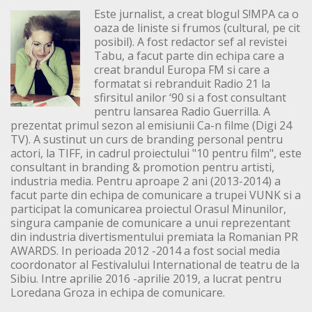
Este jurnalist, a creat blogul S!MPA ca o
oaza de liniste si frumos (cultural, pe cit
posibil). A fost redactor sef al revistei
Tabu, a facut parte din echipa care a
creat brandul Europa FM si care a
formatat si rebranduit Radio 21 la
sfirsitul anilor ‘90 si a fost consultant
pentru lansarea Radio Guerrilla. A
prezentat primul sezon al emisiunii Ca-n filme (Digi 24
TV). A sustinut un curs de branding personal pentru
actori, la TIFF, in cadrul proiectului "10 pentru film", este
consultant in branding & promotion pentru artisti,
industria media. Pentru aproape 2 ani (2013-2014) a
facut parte din echipa de comunicare a trupei VUNK si a
participat la comunicarea proiectul Orasul Minunilor,
singura campanie de comunicare a unui reprezentant
din industria divertismentului premiata la Romanian PR
AWARDS. In perioada 2012 -2014 a fost social media
coordonator al Festivalului International de teatru de la
Sibiu. Intre aprilie 2016 -aprilie 2019, a lucrat pentru
Loredana Groza in echipa de comunicare.