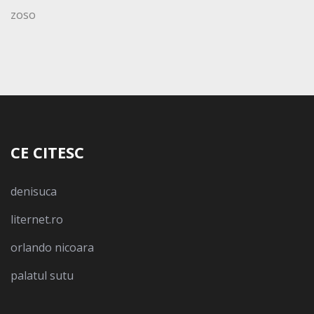
zoso
CE CITESC
denisuca
liternet.ro
orlando nicoara
palatul sutu