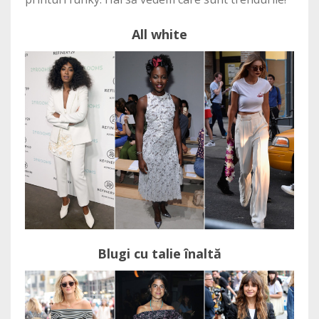
All white
Blugi cu talie înaltă