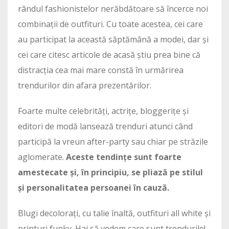
rândul fashionistelor nerăbdătoare să încerce noi
combinații de outfituri. Cu toate acestea, cei care
au participat la această săptămână a modei, dar și
cei care citesc articole de acasă știu prea bine că
distracția cea mai mare constă în urmărirea
trendurilor din afara prezentărilor.
Foarte multe celebrități, actrițe, bloggerițe și
editori de modă lansează trenduri atunci când
participă la vreun after-party sau chiar pe străzile
aglomerate.
Aceste tendințe sunt foarte
amestecate și, în principiu, se pliază pe stilul
și personalitatea persoanei în cauză.
Blugi decolorați, cu talie înaltă, outfituri all white și
printuri funky. Hai să vedem care sunt trendurile!