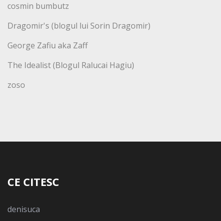
cosmin bumbutz
Dragomir's (blogul lui Sorin Dragomir)
George Zafiu aka Zaff
The Idealist (Blogul Ralucai Hagiu)
zoso
CE CITESC
denisuca