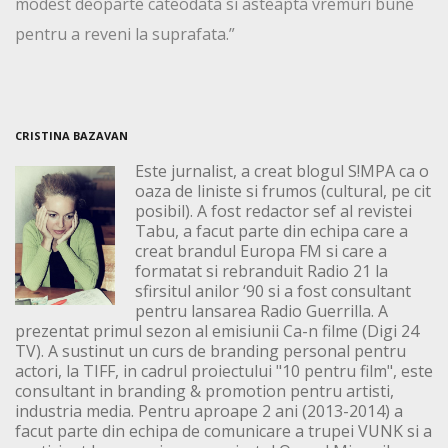
modest deoparte cateodata si asteapta vremuri bune
pentru a reveni la suprafata.”
CRISTINA BAZAVAN
Este jurnalist, a creat blogul S!MPA ca o
oaza de liniste si frumos (cultural, pe cit
posibil). A fost redactor sef al revistei
Tabu, a facut parte din echipa care a
creat brandul Europa FM si care a
formatat si rebranduit Radio 21 la
sfirsitul anilor ‘90 si a fost consultant
pentru lansarea Radio Guerrilla. A
prezentat primul sezon al emisiunii Ca-n filme (Digi 24
TV). A sustinut un curs de branding personal pentru
actori, la TIFF, in cadrul proiectului "10 pentru film", este
consultant in branding & promotion pentru artisti,
industria media. Pentru aproape 2 ani (2013-2014) a
facut parte din echipa de comunicare a trupei VUNK si a