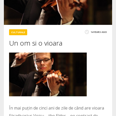
14 YEARS AGO
CULTURALE
Un om si o vioara
În mai puțin de cinci ani de zile de când are vioara
Stradivarius Voicu – the Elder – pe contract de