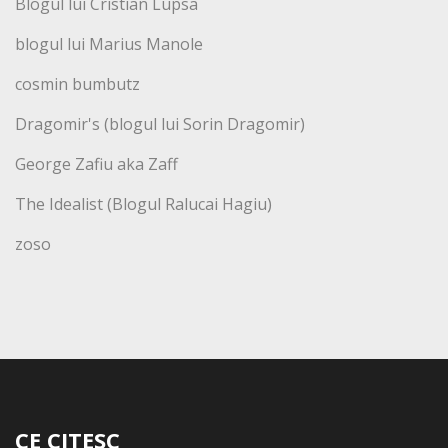
Blogul lui Cristian Lupsa
blogul lui Marius Manole
cosmin bumbutz
Dragomir's (blogul lui Sorin Dragomir)
George Zafiu aka Zaff
The Idealist (Blogul Ralucai Hagiu)
zoso
CE CITESC