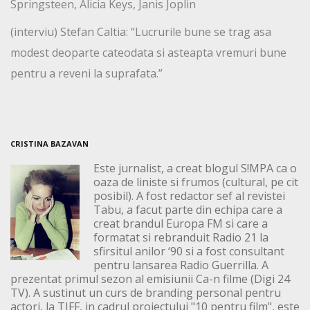
Springsteen, Alicia Keys, Janis Joplin
(interviu) Stefan Caltia: “Lucrurile bune se trag asa
modest deoparte cateodata si asteapta vremuri bune
pentru a reveni la suprafata.”
CRISTINA BAZAVAN
Este jurnalist, a creat blogul S!MPA ca o
oaza de liniste si frumos (cultural, pe cit
posibil). A fost redactor sef al revistei
Tabu, a facut parte din echipa care a
creat brandul Europa FM si care a
formatat si rebranduit Radio 21 la
sfirsitul anilor ‘90 si a fost consultant
pentru lansarea Radio Guerrilla. A
prezentat primul sezon al emisiunii Ca-n filme (Digi 24
TV). A sustinut un curs de branding personal pentru
actori, la TIFF, in cadrul proiectului "10 pentru film", este