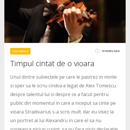
15 YEARS AGO
CULTURALE
Timpul cintat de o vioara
Unul dintre subiectele pe care le pastrez in minte
si sper sa le scriu cindva e legat de Alex Tomescu.
despre talentul lui si despre ce a facut pentru
public din momentul in care a inceput sa cinte pe
vioara Stradivarius s-a scris mult. dar eu visez la
un portret al lui Alexandru in care el sa nu
rosteasca niciun cuvint, sa nu faca nicio declaratie.