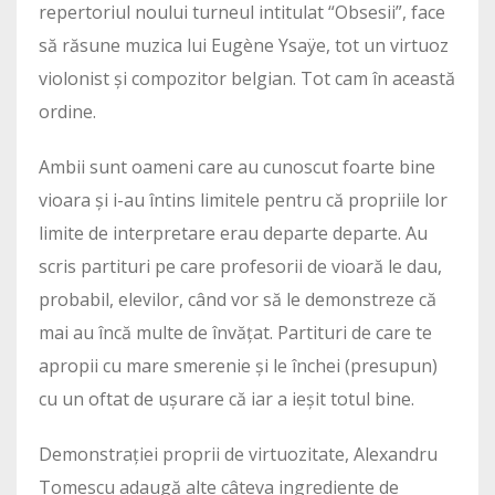
repertoriul noului turneul intitulat “Obsesii”, face
să răsune muzica lui Eugène Ysaÿe, tot un virtuoz
violonist și compozitor belgian. Tot cam în această
ordine.
Ambii sunt oameni care au cunoscut foarte bine
vioara și i-au întins limitele pentru că propriile lor
limite de interpretare erau departe departe. Au
scris partituri pe care profesorii de vioară le dau,
probabil, elevilor, când vor să le demonstreze că
mai au încă multe de învățat. Partituri de care te
apropii cu mare smerenie și le închei (presupun)
cu un oftat de ușurare că iar a ieșit totul bine.
Demonstrației proprii de virtuozitate, Alexandru
Tomescu adaugă alte câteva ingrediente de