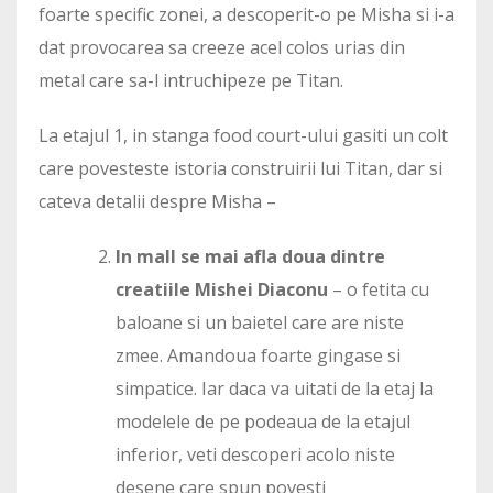
foarte specific zonei, a descoperit-o pe Misha si i-a
dat provocarea sa creeze acel colos urias din
metal care sa-l intruchipeze pe Titan.
La etajul 1, in stanga food court-ului gasiti un colt
care povesteste istoria construirii lui Titan, dar si
cateva detalii despre Misha –
In mall se mai afla doua dintre
creatiile Mishei Diaconu
– o fetita cu
baloane si un baietel care are niste
zmee. Amandoua foarte gingase si
simpatice. Iar daca va uitati de la etaj la
modelele de pe podeaua de la etajul
inferior, veti descoperi acolo niste
desene care spun povesti