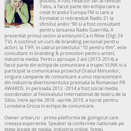
posibil). A fost redactor sef al revistei
Tabu, a facut parte din echipa care a
creat brandul Europa FM si care a
formatat si rebranduit Radio 21 la
sfirsitul anilor ‘90 si a fost consultant
pentru lansarea Radio Guerrilla. A
prezentat primul sezon al emisiunii Ca-n filme (Digi 24
TV). A sustinut un curs de branding personal pentru
actori, la TIFF, in cadrul proiectului "10 pentru film", este
consultant in branding & promotion pentru artisti,
industria media. Pentru aproape 2 ani (2013-2014) a
facut parte din echipa de comunicare a trupei VUNK si a
participat la comunicarea proiectul Orasul Minunilor,
singura campanie de comunicare a unui reprezentant
din industria divertismentului premiata la Romanian PR
AWARDS. In perioada 2012 -2014 a fost social media
coordonator al Festivalului International de teatru de la
Sibiu. Intre aprilie 2016 -aprilie 2019, a lucrat pentru
Loredana Groza in echipa de comunicare.
Owner urban,ro - prima platforma de goingout care
creeaza experiente. Speaker la conferinte nationale pe
teme legate de media, industria online, femei.