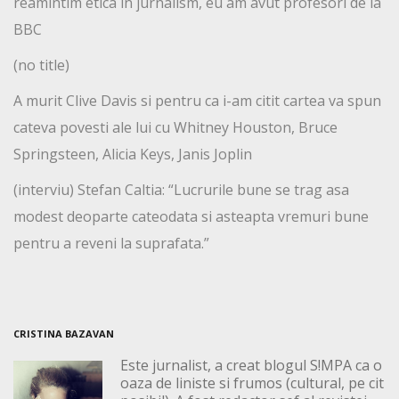
reamintim etica in jurnalism, eu am avut profesori de la
BBC
(no title)
A murit Clive Davis si pentru ca i-am citit cartea va spun
cateva povesti ale lui cu Whitney Houston, Bruce
Springsteen, Alicia Keys, Janis Joplin
(interviu) Stefan Caltia: “Lucrurile bune se trag asa
modest deoparte cateodata si asteapta vremuri bune
pentru a reveni la suprafata.”
CRISTINA BAZAVAN
Este jurnalist, a creat blogul S!MPA ca o
oaza de liniste si frumos (cultural, pe cit