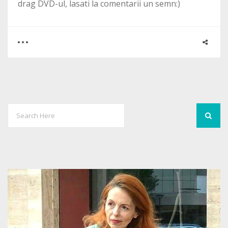
drag DVD-ul, lasati la comentarii un semn:)
0
5
6392