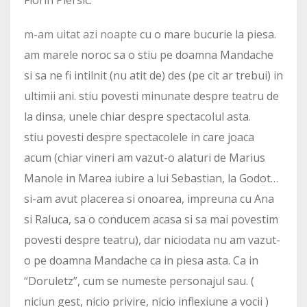
m-am uitat azi noapte
cu o mare bucurie la piesa.
am marele noroc sa o stiu pe doamna Mandache
si sa ne fi intilnit (nu atit de) des (pe cit ar trebui) in
ultimii ani. stiu povesti minunate despre teatru de
la dinsa, unele chiar despre spectacolul asta.
stiu povesti despre spectacolele in care joaca
acum (chiar vineri am vazut-o alaturi de Marius
Manole in Marea iubire a lui Sebastian, la Godot…
si-am avut placerea si onoarea, impreuna cu Ana
si Raluca, sa o conducem acasa si sa mai povestim
povesti despre teatru), dar niciodata nu am vazut-
o pe doamna Mandache ca in piesa asta. Ca in
“Doruletz”, cum se numeste personajul sau. (
niciun gest, nicio privire, nicio inflexiune a vocii )