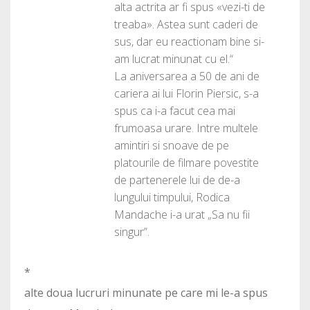
alta actrita ar fi spus «vezi-ti de
treaba». Astea sunt caderi de
sus, dar eu reactionam bine si-
am lucrat minunat cu el.“
La aniversarea a 50 de ani de
cariera ai lui Florin Piersic, s-a
spus ca i-a facut cea mai
frumoasa urare. Intre multele
amintiri si snoave de pe
platourile de filmare povestite
de partenerele lui de de-a
lungului timpului, Rodica
Mandache i-a urat „Sa nu fii
singur”.
*
alte doua lucruri minunate pe care mi le-a spus