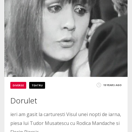
15 YEARS AGO
DIVERSE
TEATRU
Dorulet
ieri am gasit la carturesti Visul unei nopti de iarna,
piesa lui Tudor Musatescu cu Rodica Mandache si
Florin Piersic.