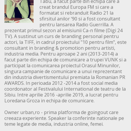
Tabu, a facut parte din echipa care a
creat brandul Europa FM si care a
formatat si rebranduit Radio 21 la
sfirsitul anilor ‘90 si a fost consultant
pentru lansarea Radio Guerrilla. A
prezentat primul sezon al emisiunii Ca-n filme (Digi 24
TV). A sustinut un curs de branding personal pentru
actori, la TIFF, in cadrul proiectului "10 pentru film", este
consultant in branding & promotion pentru artisti,
industria media. Pentru aproape 2 ani (2013-2014) a
facut parte din echipa de comunicare a trupei VUNK si a
participat la comunicarea proiectul Orasul Minunilor,
singura campanie de comunicare a unui reprezentant
din industria divertismentului premiata la Romanian PR
AWARDS. In perioada 2012 -2014 a fost social media
coordonator al Festivalului International de teatru de la
Sibiu. Intre aprilie 2016 -aprilie 2019, a lucrat pentru
Loredana Groza in echipa de comunicare.
Owner urban,ro - prima platforma de goingout care
creeaza experiente. Speaker la conferinte nationale pe
teme legate de media, industria online, femei.