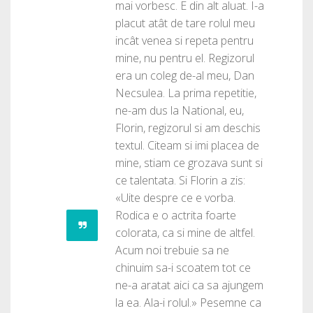
mai vorbesc. E din alt aluat. I-a
placut atât de tare rolul meu
incât venea si repeta pentru
mine, nu pentru el. Regizorul
era un coleg de-al meu, Dan
Necsulea. La prima repetitie,
ne-am dus la National, eu,
Florin, regizorul si am deschis
textul. Citeam si imi placea de
mine, stiam ce grozava sunt si
ce talentata. Si Florin a zis:
«Uite despre ce e vorba.
Rodica e o actrita foarte
colorata, ca si mine de altfel.
Acum noi trebuie sa ne
chinuim sa-i scoatem tot ce
ne-a aratat aici ca sa ajungem
la ea. Ala-i rolul.» Pesemne ca