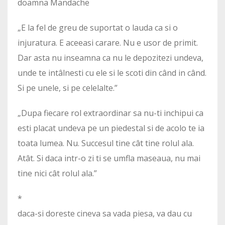
doamna Mandache
„E la fel de greu de suportat o lauda ca si o
injuratura. E aceeasi carare. Nu e usor de primit.
Dar asta nu inseamna ca nu le depozitezi undeva,
unde te intâlnesti cu ele si le scoti din când in când.
Si pe unele, si pe celelalte.”
„Dupa fiecare rol extraordinar sa nu-ti inchipui ca
esti placat undeva pe un piedestal si de acolo te ia
toata lumea. Nu. Succesul tine cât tine rolul ala.
Atât. Si daca intr-o zi ti se umfla maseaua, nu mai
tine nici cât rolul ala.”
*
daca-si doreste cineva sa vada piesa, va dau cu