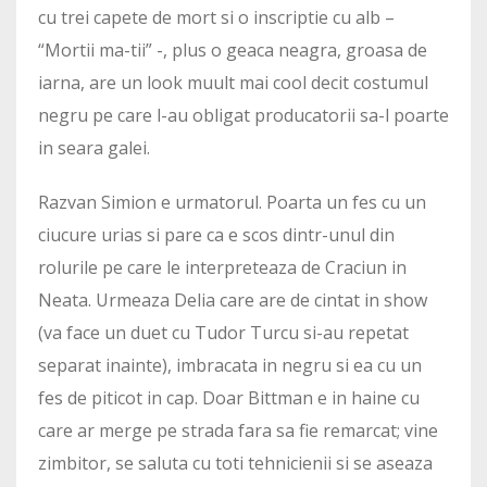
cu trei capete de mort si o inscriptie cu alb –
“Mortii ma-tii” -, plus o geaca neagra, groasa de
iarna, are un look muult mai cool decit costumul
negru pe care l-au obligat producatorii sa-l poarte
in seara galei.
Razvan Simion e urmatorul. Poarta un fes cu un
ciucure urias si pare ca e scos dintr-unul din
rolurile pe care le interpreteaza de Craciun in
Neata. Urmeaza Delia care are de cintat in show
(va face un duet cu Tudor Turcu si-au repetat
separat inainte), imbracata in negru si ea cu un
fes de piticot in cap. Doar Bittman e in haine cu
care ar merge pe strada fara sa fie remarcat; vine
zimbitor, se saluta cu toti tehnicienii si se aseaza