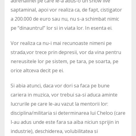
adrenalinei pe care le-a adus-o un show live
saptaminal, apoi vor realiza ca, de fapt, cistigator
a 200.000 de euro sau nu, nu s-a schimbat nimic
pe “dinauntrul” lor si in viata lor. In esenta ei.
Vor realiza ca nu-i mai recunoaste nimeni pe
strada,vor trece prin depresii, vor da vina pentru
nereusitele lor pe sistem, pe tara, pe soarta, pe
orice altceva decit pe ei.
Si abia atunci, daca vor dori sa faca pe bune
cariera in muzica, vor trebui sa-si aduca aminte
lucrurile pe care le-au vazut la mentorii lor:
disciplina/militaria si determinarea lui Cheloo (care
l-au adus unde este fara sa aiba niciun sprijin in
industrie), deschiderea, volubilitatea si