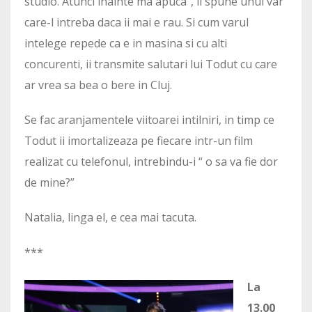
studio. Atunci inainte ma apuca”, ii spune unui var
care-l intreba daca ii mai e rau. Si cum varul
intelege repede ca e in masina si cu alti
concurenti, ii transmite salutari lui Todut cu care
ar vrea sa bea o bere in Cluj.
Se fac aranjamentele viitoarei intilniri, in timp ce
Todut ii imortalizeaza pe fiecare intr-un film
realizat cu telefonul, intrebindu-i “ o sa va fie dor
de mine?”
Natalia, linga el, e cea mai tacuta.
***
La
13.00