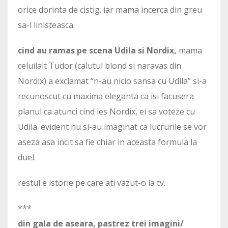
orice dorinta de cistig. iar mama incerca din greu
sa-l linisteasca.
cind au ramas pe scena Udila si Nordix,
mama
celuilalt Tudor (calutul blond si naravas din
Nordix) a exclamat “n-au nicio sansa cu Udila” si-a
recunoscut cu maxima eleganta ca isi facusera
planul ca atunci cind ies Nordix, ei sa voteze cu
Udila. evident nu si-au imaginat ca lucrurile se vor
aseza asa incit sa fie chiar in aceasta formula la
duel.
restul e istorie pe care ati vazut-o la tv.
***
din gala de aseara, pastrez trei imagini/