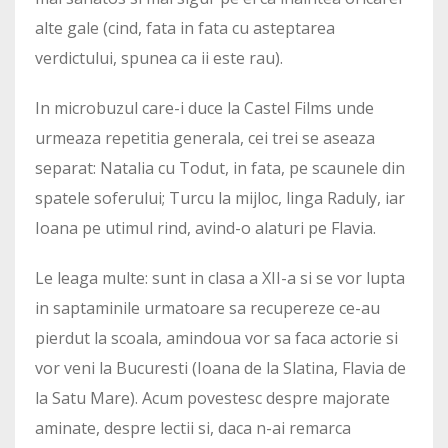
alte gale (cind, fata in fata cu asteptarea
verdictului, spunea ca ii este rau).
In microbuzul care-i duce la Castel Films unde
urmeaza repetitia generala, cei trei se aseaza
separat: Natalia cu Todut, in fata, pe scaunele din
spatele soferului; Turcu la mijloc, linga Raduly, iar
Ioana pe utimul rind, avind-o alaturi pe Flavia.
Le leaga multe: sunt in clasa a XII-a si se vor lupta
in saptaminile urmatoare sa recupereze ce-au
pierdut la scoala, amindoua vor sa faca actorie si
vor veni la Bucuresti (Ioana de la Slatina, Flavia de
la Satu Mare). Acum povestesc despre majorate
aminate, despre lectii si, daca n-ai remarca