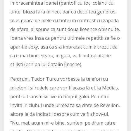
imbracamintea Ioanei (pantofi cu toc, colanti cu
tinte, bluza fara mineci, dar cu decolteu generos,
plus geaca de piele cu tinte) in contrast cu zapada
de afara, ai spune ca sunt doua liceence obisnuite.
Ioana vrea insa ca pentru ultimele repetitii sa fie o
aparitie sexy, asa ca s-a imbracat cum a crezut ea
ca e mai bine. Seara, in gala, va fi imbracata de
stilisti (echipa lui Catalin Enache).
Pe drum, Tudor Turcu vorbeste la telefon cu
prietenii si rudele care vor fi acasa la el, la Medias,
pentru transmisii live in timpul galei. Pe unii ii
invita in clubul unde urmeaza sa cinte de Revelion,
altora le da indicatii despre cum va fi show-ul.
“Nu, mai, acum mi-e bine, suntem pe drum catre