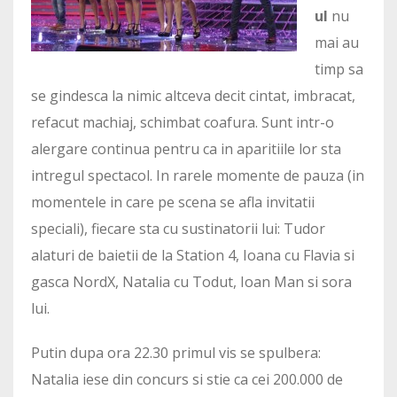
ul
nu
mai au
timp sa
se gindesca la nimic altceva decit cintat, imbracat,
refacut machiaj, schimbat coafura. Sunt intr-o
alergare continua pentru ca in aparitiile lor sta
intregul spectacol. In rarele momente de pauza (in
momentele in care pe scena se afla invitatii
speciali), fiecare sta cu sustinatorii lui: Tudor
alaturi de baietii de la Station 4, Ioana cu Flavia si
gasca NordX, Natalia cu Todut, Ioan Man si sora
lui.
Putin dupa ora 22.30 primul vis se spulbera:
Natalia iese din concurs si stie ca cei 200.000 de