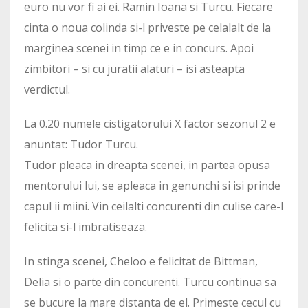
euro nu vor fi ai ei. Ramin Ioana si Turcu. Fiecare
cinta o noua colinda si-l priveste pe celalalt de la
marginea scenei in timp ce e in concurs. Apoi
zimbitori – si cu juratii alaturi – isi asteapta
verdictul.
La 0.20 numele cistigatorului X factor sezonul 2 e
anuntat: Tudor Turcu.
Tudor pleaca in dreapta scenei, in partea opusa
mentorului lui, se apleaca in genunchi si isi prinde
capul ii miini. Vin ceilalti concurenti din culise care-l
felicita si-l imbratiseaza.
In stinga scenei, Cheloo e felicitat de Bittman,
Delia si o parte din concurenti. Turcu continua sa
se bucure la mare distanta de el. Primeste cecul cu