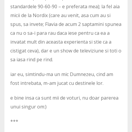
standardele 90-60-90 – e preferata mea); la fel aia
micii de la Nordix (care au venit, asa cum au si
spus, sa invete; Flavia de acum 2 saptamini spunea
ca nu o sa-i para rau daca iese pentru ca ea a
invatat mult din aceasta experienta si stie ca a
cistigat ceva), dar e un show de televiziune si toti o
sa iasa rind pe rind.
iar eu, simtindu-ma un mic Dumnezeu, cind am
fost intrebata, m-am jucat cu destinele lor.
e bine insa ca sunt mii de voturi, nu doar parerea
unui singur om:)
***