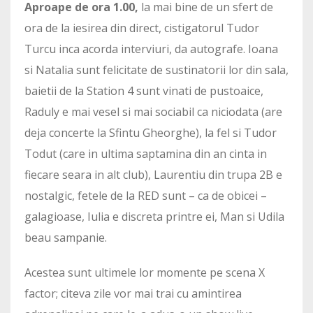
Aproape de ora 1.00,
la mai bine de un sfert de
ora de la iesirea din direct, cistigatorul Tudor
Turcu inca acorda interviuri, da autografe. Ioana
si Natalia sunt felicitate de sustinatorii lor din sala,
baietii de la Station 4 sunt vinati de pustoaice,
Raduly e mai vesel si mai sociabil ca niciodata (are
deja concerte la Sfintu Gheorghe), la fel si Tudor
Todut (care in ultima saptamina din an cinta in
fiecare seara in alt club), Laurentiu din trupa 2B e
nostalgic, fetele de la RED sunt – ca de obicei –
galagioase, Iulia e discreta printre ei, Man si Udila
beau sampanie.
Acestea sunt ultimele lor momente pe scena X
factor; citeva zile vor mai trai cu amintirea