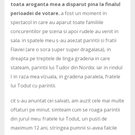
toata aroganta mea a disparut pina la finalul
perioadei de votare.
a fost un moment in
spectacol in care au aparut toate familiile
concurentilor pe scena si apoi rudele au venit in
sala. in spatele meu s-au asezat parintii si fratii
Flaviei (are o sora super super dragalasa), in
dreapta pe treptele de linga gradena in care
stateam, parintii lui Tudor din Nordix. iar in rindul
I in raza mea vizuala, in gradena paralela, fratele
lui Todut cu parintii.
cit s-au anuntat cei salvati, am auzit cele mai multe
oftaturi pe minut. simteam cum se roaga parintii
din jurul meu. fratele lui Todut, un pusti de
maximum 12 ani, stringea pumnii si-avea falcile