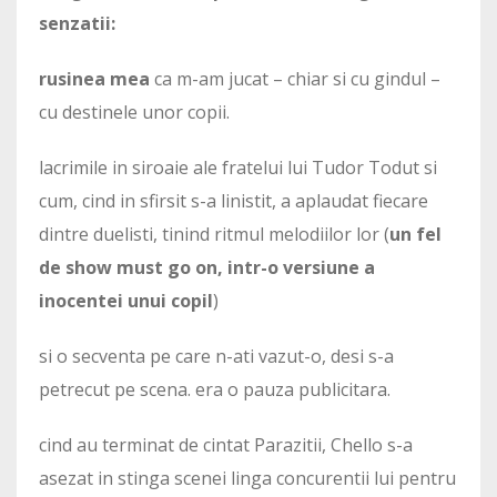
senzatii:
rusinea mea
ca m-am jucat – chiar si cu gindul –
cu destinele unor copii.
lacrimile in siroaie ale fratelui lui Tudor Todut si
cum, cind in sfirsit s-a linistit, a aplaudat fiecare
dintre duelisti, tinind ritmul melodiilor lor (
un fel
de show must go on, intr-o versiune a
inocentei unui copil
)
si o secventa pe care n-ati vazut-o, desi s-a
petrecut pe scena. era o pauza publicitara.
cind au terminat de cintat Parazitii, Chello s-a
asezat in stinga scenei linga concurentii lui pentru