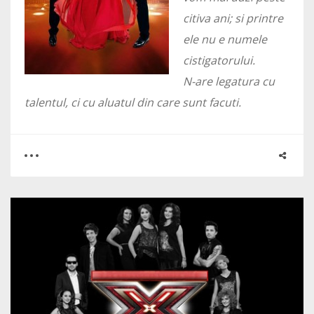
citiva ani; si printre
ele nu e numele
cistigatorului.
N-are legatura cu
talentul, ci cu aluatul din care sunt facuti.
0
3
3468