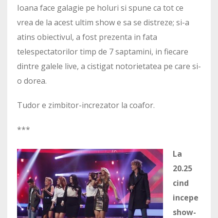
Ioana face galagie pe holuri si spune ca tot ce
vrea de la acest ultim show e sa se distreze; si-a
atins obiectivul, a fost prezenta in fata
telespectatorilor timp de 7 saptamini, in fiecare
dintre galele live, a cistigat notorietatea pe care si-
o dorea.
Tudor e zimbitor-increzator la coafor.
***
La
20.25
cind
incepe
show-