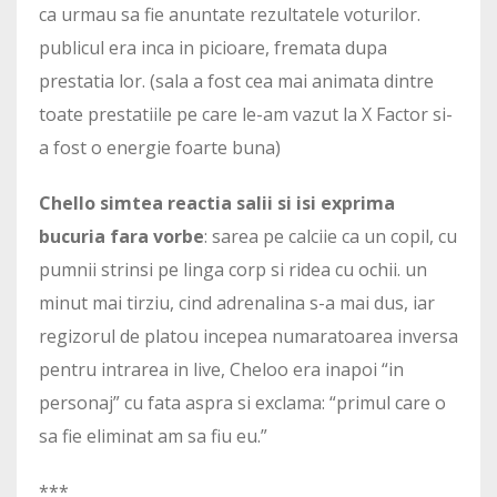
ca urmau sa fie anuntate rezultatele voturilor.
publicul era inca in picioare, fremata dupa
prestatia lor. (sala a fost cea mai animata dintre
toate prestatiile pe care le-am vazut la X Factor si-
a fost o energie foarte buna)
Chello simtea reactia salii si isi exprima
bucuria fara vorbe
: sarea pe calciie ca un copil, cu
pumnii strinsi pe linga corp si ridea cu ochii. un
minut mai tirziu, cind adrenalina s-a mai dus, iar
regizorul de platou incepea numaratoarea inversa
pentru intrarea in live, Cheloo era inapoi “in
personaj” cu fata aspra si exclama: “primul care o
sa fie eliminat am sa fiu eu.”
***