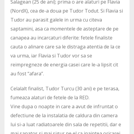
Salagean (25 de ani); prima o are alaturi pe Flavia
(NordX), cea de-a doua pe Tudor Todut. Si Flavia si
Tudor au parasit galele in urma cu citeva
saptamini, asa ca momentele de asteptare de pe
canapea au incarcaturi diferite: fetele finaliste
cauta o alinare care sa le distraga atentia de la ce
va urma, iar Flavia si Tudor vor sa se
reimpregneze de energia casei care le-a lipsit cit
au fost “afara”.
Celalalt finalist, Tudor Turcu (30 ani) e pe terasa,
fumeaza alaturi de fetele de la RED.
Vine dupa o noapte in care a avut de infruntat o
defectiune de la instalatia de caldura din camera
lui si-a luat radiatoarele din sala de repetitii, dar e
mai sanatos si mai sigur pe el ca inaintea oricarei