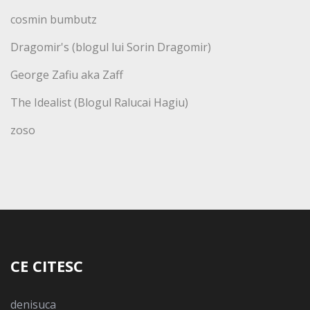
cosmin bumbutz
Dragomir's (blogul lui Sorin Dragomir)
George Zafiu aka Zaff
The Idealist (Blogul Ralucai Hagiu)
zoso
CE CITESC
denisuca