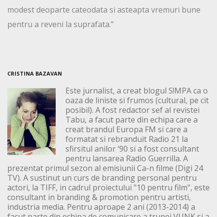
modest deoparte cateodata si asteapta vremuri bune
pentru a reveni la suprafata.”
CRISTINA BAZAVAN
Este jurnalist, a creat blogul S!MPA ca o
oaza de liniste si frumos (cultural, pe cit
posibil). A fost redactor sef al revistei
Tabu, a facut parte din echipa care a
creat brandul Europa FM si care a
formatat si rebranduit Radio 21 la
sfirsitul anilor ‘90 si a fost consultant
pentru lansarea Radio Guerrilla. A
prezentat primul sezon al emisiunii Ca-n filme (Digi 24
TV). A sustinut un curs de branding personal pentru
actori, la TIFF, in cadrul proiectului "10 pentru film", este
consultant in branding & promotion pentru artisti,
industria media. Pentru aproape 2 ani (2013-2014) a
facut parte din echipa de comunicare a trupei VUNK si a