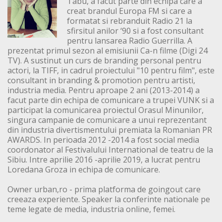
Tabu, a facut parte din echipa care a
creat brandul Europa FM si care a
formatat si rebranduit Radio 21 la
sfirsitul anilor ‘90 si a fost consultant
pentru lansarea Radio Guerrilla. A
prezentat primul sezon al emisiunii Ca-n filme (Digi 24
TV). A sustinut un curs de branding personal pentru
actori, la TIFF, in cadrul proiectului "10 pentru film", este
consultant in branding & promotion pentru artisti,
industria media. Pentru aproape 2 ani (2013-2014) a
facut parte din echipa de comunicare a trupei VUNK si a
participat la comunicarea proiectul Orasul Minunilor,
singura campanie de comunicare a unui reprezentant
din industria divertismentului premiata la Romanian PR
AWARDS. In perioada 2012 -2014 a fost social media
coordonator al Festivalului International de teatru de la
Sibiu. Intre aprilie 2016 -aprilie 2019, a lucrat pentru
Loredana Groza in echipa de comunicare.
Owner urban,ro - prima platforma de goingout care
creeaza experiente. Speaker la conferinte nationale pe
teme legate de media, industria online, femei.