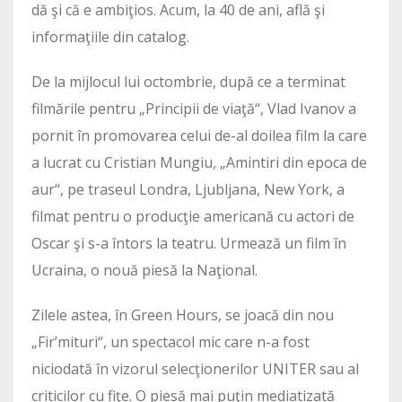
dă şi că e ambiţios. Acum, la 40 de ani, află şi
informaţiile din catalog.
De la mijlocul lui octombrie, după ce a terminat
filmările pentru „Principii de viaţă“, Vlad Ivanov a
pornit în promovarea celui de-al doilea film la care
a lucrat cu Cristian Mungiu, „Amintiri din epoca de
aur“, pe traseul Londra, Ljubljana, New York, a
filmat pentru o producţie americană cu actori de
Oscar şi s-a întors la teatru. Urmează un film în
Ucraina, o nouă piesă la Naţional.
Zilele astea, în Green Hours, se joacă din nou
„Fir’mituri“, un spectacol mic care n-a fost
niciodată în vizorul selecţionerilor UNITER sau al
criticilor cu fiţe. O piesă mai puţin mediatizată