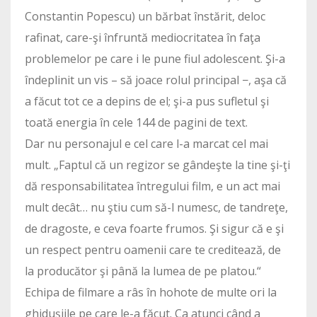
Constantin Popescu) un bărbat înstărit, deloc
rafinat, care-şi înfruntă mediocritatea în faţa
problemelor pe care i le pune fiul adolescent. Şi-a
îndeplinit un vis – să joace rolul principal −, aşa că
a făcut tot ce a depins de el; şi-a pus sufletul şi
toată energia în cele 144 de pagini de text.
Dar nu personajul e cel care l-a marcat cel mai
mult. „Faptul că un regizor se gândeşte la tine şi-ţi
dă responsabilitatea întregului film, e un act mai
mult decât… nu ştiu cum să-l numesc, de tandreţe,
de dragoste, e ceva foarte frumos. Şi sigur că e şi
un respect pentru oamenii care te creditează, de
la producător şi până la lumea de pe platou.“
Echipa de filmare a râs în hohote de multe ori la
ghiduşiile pe care le-a făcut. Ca atunci când a