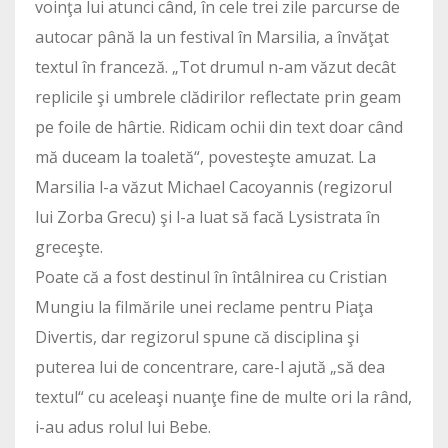
voinţa lui atunci când, în cele trei zile parcurse de
autocar până la un festival în Marsilia, a învăţat
textul în franceză. „Tot drumul n-am văzut decât
replicile şi umbrele clădirilor reflectate prin geam
pe foile de hârtie. Ridicam ochii din text doar când
mă duceam la toaletă“, povesteşte amuzat. La
Marsilia l-a văzut Michael Cacoyannis (regizorul
lui Zorba Grecu) şi l-a luat să facă Lysistrata în
greceşte.
Poate că a fost destinul în întâlnirea cu Cristian
Mungiu la filmările unei reclame pentru Piaţa
Divertis, dar regizorul spune că disciplina şi
puterea lui de concentrare, care-l ajută „să dea
textul“ cu aceleaşi nuanţe fine de multe ori la rând,
i-au adus rolul lui Bebe.