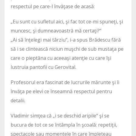
respectul pe care-l învăţase de acasă:
„Eu sunt cu sufletul aici, şi fac tot ce-mi spuneţi, şi
muncesc, şi dumneavoastră mă certaţi?“
„Ai să înţelegi mai târziu“, i-a spus Brădescu fără
să i se clintească niciun muşchi de sub mustaţa pe
care o pieptăna cu aceeaşi atenţie cu care îşi
lustruia pantofii cu Gerovital.
Profesorul era fascinat de lucrurile mărunte şi îi
învăţa pe elevi ce înseamnă respectul pentru
detalii.
Vladimir simţea că „i se deschid aripile“ şi se
bucura de tot ce se întâmpla în şcoală: repetiţii,
spectacole sau momentele în care împleteau