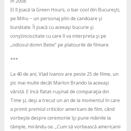
în 2008.
El îl joacă la Green Hours, o bar cool din Bucureşti,
pe Mihu − un personaj plin de candoare şi
bunătate. Îl joacă cu aceeaşi bucurie şi
conştinciozitate cu care îl va interpreta şi pe
„odiosul domn Bebe“ pe platourile de filmare.
***
La 40 de ani, Vlad Ivanov are peste 25 de filme, un
pic mai multe decât Marlon Brando la aceeaşi
vârstă. E încă flatat-ruşinat de comparaţia din
Time şi, deşi a trecut un an de la momentul în care
a primit premiul criticilor americani de film, când
vorbeşte despre ceremonie îşi pune mâinile la
tâmple, mirându-se. „Cum să vorbească americanii