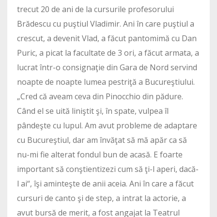
trecut 20 de ani de la cursurile profesorului
Brădescu cu puştiul Vladimir. Ani în care puştiul a
crescut, a devenit Vlad, a făcut pantomimă cu Dan
Puric, a picat la facultate de 3 ori, a făcut armata, a
lucrat într-o consignaţie din Gara de Nord servind
noapte de noapte lumea pestriţă a Bucureştiului.
„Cred că aveam ceva din Pinocchio din pădure.
Când el se uită liniştit şi, în spate, vulpea îl
pândeşte cu lupul. Am avut probleme de adaptare
cu Bucureştiul, dar am învăţat să mă apăr ca să
nu-mi fie alterat fondul bun de acasă. E foarte
important să conştientizezi cum să ţi-l aperi, dacă-
l ai“, îşi aminteşte de anii aceia. Ani în care a făcut
cursuri de canto şi de step, a intrat la actorie, a
avut bursă de merit, a fost angajat la Teatrul