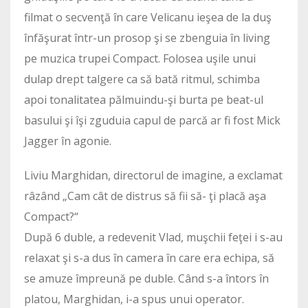
filmat o secvenţă în care Velicanu ieşea de la duş
înfăşurat într-un prosop şi se zbenguia în living
pe muzica trupei Compact. Folosea uşile unui
dulap drept talgere ca să bată ritmul, schimba
apoi tonalitatea pălmuindu-şi burta pe beat-ul
basului şi îşi zguduia capul de parcă ar fi fost Mick
Jagger în agonie.
Liviu Marghidan, directorul de imagine, a exclamat
râzând „Cam cât de distrus să fii să- ţi placă aşa
Compact?“
După 6 duble, a redevenit Vlad, muşchii feţei i s-au
relaxat şi s-a dus în camera în care era echipa, să
se amuze împreună pe duble. Când s-a întors în
platou, Marghidan, i-a spus unui operator.