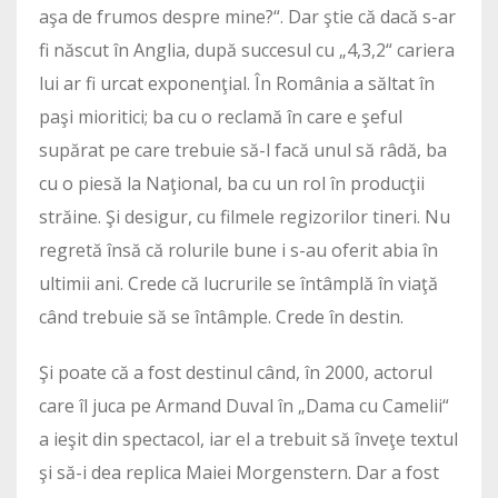
aşa de frumos despre mine?“. Dar ştie că dacă s-ar
fi născut în Anglia, după succesul cu „4,3,2“ cariera
lui ar fi urcat exponenţial. În România a săltat în
paşi mioritici; ba cu o reclamă în care e şeful
supărat pe care trebuie să-l facă unul să râdă, ba
cu o piesă la Naţional, ba cu un rol în producţii
străine. Şi desigur, cu filmele regizorilor tineri. Nu
regretă însă că rolurile bune i s-au oferit abia în
ultimii ani. Crede că lucrurile se întâmplă în viaţă
când trebuie să se întâmple. Crede în destin.
Şi poate că a fost destinul când, în 2000, actorul
care îl juca pe Armand Duval în „Dama cu Camelii“
a ieşit din spectacol, iar el a trebuit să înveţe textul
şi să-i dea replica Maiei Morgenstern. Dar a fost