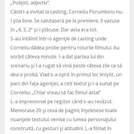
„Poliţist, adjectiv“.
Când l-a invitat la casting, Corneliu Porumboiu nu-
l ştia bine. Se salutaseră pe la premiere, îl vazuse
în „4, 3, 2“ şi-l plăcuse. Dar asta era tot.
S-au întâlnit într-o agenţie de casting unde
Corneliu dădea probe pentru rolurile filmului. Au
vorbit câteva minute. I-a dat partea lui din
scenariu şi l-a rugat să vină peste câteva zile ca să
dea o probă. Vlad s-a oprit în primul loc liniştit, un
parc din faţa agenţiei, a citit textul şi l-a sunat pe
Corneliu: „Chiar vreau să fac filmul asta!“
L-a impresionat pe regizor când s-au revăzut.
Memorase 20 şi ceva de pagini; înţelesese toate
nuanţele textului; venise cu lumea personajului
construită, cu gesturi şi atitudini. L-a filmat în