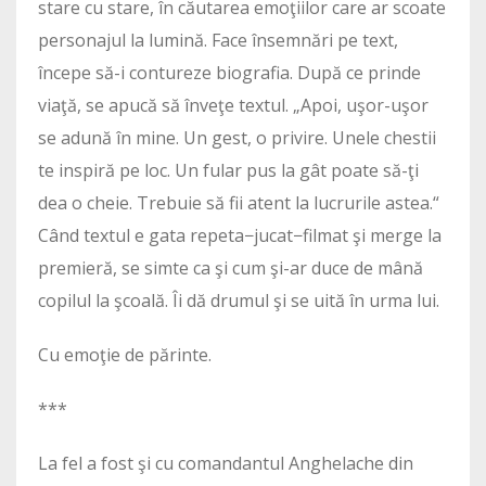
stare cu stare, în căutarea emoţiilor care ar scoate
personajul la lumină. Face însemnări pe text,
începe să-i contureze biografia. După ce prinde
viaţă, se apucă să înveţe textul. „Apoi, uşor-uşor
se adună în mine. Un gest, o privire. Unele chestii
te inspiră pe loc. Un fular pus la gât poate să-ţi
dea o cheie. Trebuie să fii atent la lucrurile astea.“
Când textul e gata repeta−jucat−filmat şi merge la
premieră, se simte ca şi cum şi-ar duce de mână
copilul la şcoală. Îi dă drumul şi se uită în urma lui.
Cu emoţie de părinte.
***
La fel a fost şi cu comandantul Anghelache din