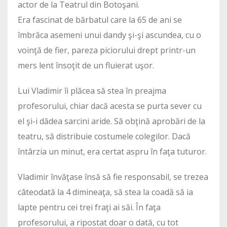
actor de la Teatrul din Botoşani.
Era fascinat de bărbatul care la 65 de ani se
îmbrăca asemeni unui dandy şi-şi ascundea, cu o
voinţă de fier, pareza piciorului drept printr-un
mers lent însoţit de un fluierat uşor.
Lui Vladimir îi plăcea să stea în preajma
profesorului, chiar dacă acesta se purta sever cu
el şi-i dădea sarcini aride. Să obţină aprobări de la
teatru, să distribuie costumele colegilor. Dacă
întârzia un minut, era certat aspru în faţa tuturor.
Vladimir învăţase însă să fie responsabil, se trezea
câteodată la 4 dimineaţa, să stea la coadă să ia
lapte pentru cei trei fraţi ai săi. În faţa
profesorului, a ripostat doar o dată, cu tot