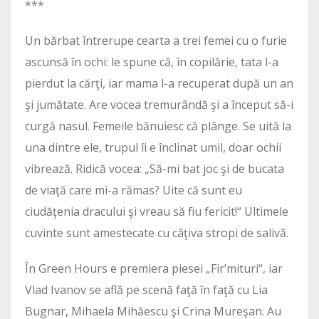
***
Un bărbat întrerupe cearta a trei femei cu o furie
ascunsă în ochi: le spune că, în copilărie, tata l-a
pierdut la cărţi, iar mama l-a recuperat după un an
şi jumătate. Are vocea tremurândă şi a început să-i
curgă nasul. Femeile bănuiesc că plânge. Se uită la
una dintre ele, trupul îi e înclinat umil, doar ochii
vibrează. Ridică vocea: „Să-mi bat joc şi de bucata
de viaţă care mi-a rămas? Uite că sunt eu
ciudăţenia dracului şi vreau să fiu fericit!“ Ultimele
cuvinte sunt amestecate cu câţiva stropi de salivă.
În Green Hours e premiera piesei „Fir’mituri“, iar
Vlad Ivanov se află pe scenă faţă în faţă cu Lia
Bugnar, Mihaela Mihăescu şi Crina Mureşan. Au