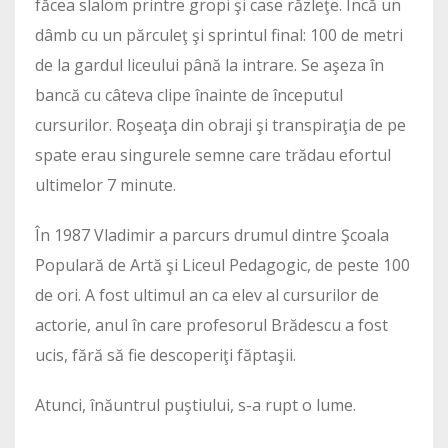
făcea slalom printre gropi şi case răzleţe. Încă un
dâmb cu un părculeţ şi sprintul final: 100 de metri
de la gardul liceului până la intrare. Se aşeza în
bancă cu câteva clipe înainte de începutul
cursurilor. Roşeaţa din obraji şi transpiraţia de pe
spate erau singurele semne care trădau efortul
ultimelor 7 minute.
În 1987 Vladimir a parcurs drumul dintre Şcoala
Populară de Artă şi Liceul Pedagogic, de peste 100
de ori. A fost ultimul an ca elev al cursurilor de
actorie, anul în care profesorul Brădescu a fost
ucis, fără să fie descoperiţi făptaşii.
Atunci, înăuntrul puştiului, s-a rupt o lume.