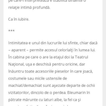
pe care-l interpretează e stabilită dinainte o
relaţie intimă profundă.
Ca în iubire.
***
Intimitatea e unul din lucrurile lui sfinte, chiar dacă
– aparent – permite accesul celorlalţi în lumea lui.
În cabina pe care o are la etajul doi la Teatrul
Naţional, uşa e deschisă pentru oricine, dar
înăuntru toate accesoriile pieselor în care joacă,
costumele sau micile ustensile de
machiat/demachiat sunt aşezate departe de ochii
vizitatorilor, dincolo de o perdea. Bleumarin în
pătrate mărunte cu laturi albe, la fel ca şi