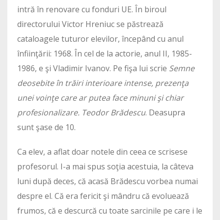
intră în renovare cu fonduri UE. În biroul
directorului Victor Hreniuc se păstrează
cataloagele tuturor elevilor, începând cu anul
înfiinţării: 1968. În cel de la actorie, anul II, 1985-
1986, e şi Vladimir Ivanov. Pe fişa lui scrie
Semne
deosebite în trăiri interioare intense, prezenţa
unei voinţe care ar putea face minuni şi chiar
profesionalizare. Teodor Brădescu
. Deasupra
sunt şase de 10.
Ca elev, a aflat doar notele din ceea ce scrisese
profesorul. I-a mai spus soţia acestuia, la câteva
luni după deces, că acasă Brădescu vorbea numai
despre el. Că era fericit şi mândru că evoluează
frumos, că e descurcă cu toate sarcinile pe care i le