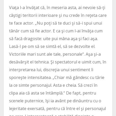
Viaţa l-a învăţat că, în meseria asta, ai nevoie să-ţi
câştigi teritorii interioare şi nu crede în reţeta care
te face actor. „Nu poţi să te duci şi să-i spui unui
tânăr cum să fie actor. E ca şi cum l-ai învăţa cum
să facă dragoste: uite pui mâna aşa şi faci aşa.
Lasă-l pe om să se simtă el, să se dezvolte el.
Victoriile mari sunt ale tale, personale“. Aşa şi-a
desăvârşit el tehnica. Şi spectatorul e uimit cum, în
interpretarea lui, discreţia unui sentiment îi
sporeşte intensitatea. „Chiar mă gândesc cu tărie
la ce simte personajul. Asta e cheia. Să crezi în
clipa aia că asta se întâmplă.“ De fapt, pentru
scenele puternice, îşi ia avânt pe dinăuntru cu o
lejeritate exersată, pentru că între el şi personajul