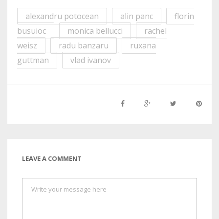
alexandru potocean
alin panc
florin
busuioc
monica bellucci
rachel
weisz
radu banzaru
ruxana
guttman
vlad ivanov
LEAVE A COMMENT