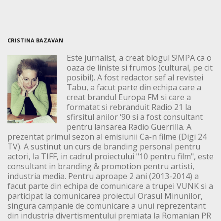
CRISTINA BAZAVAN
Este jurnalist, a creat blogul S!MPA ca o
oaza de liniste si frumos (cultural, pe cit
posibil). A fost redactor sef al revistei
Tabu, a facut parte din echipa care a
creat brandul Europa FM si care a
formatat si rebranduit Radio 21 la
sfirsitul anilor ‘90 si a fost consultant
pentru lansarea Radio Guerrilla. A
prezentat primul sezon al emisiunii Ca-n filme (Digi 24
TV). A sustinut un curs de branding personal pentru
actori, la TIFF, in cadrul proiectului "10 pentru film", este
consultant in branding & promotion pentru artisti,
industria media. Pentru aproape 2 ani (2013-2014) a
facut parte din echipa de comunicare a trupei VUNK si a
participat la comunicarea proiectul Orasul Minunilor,
singura campanie de comunicare a unui reprezentant
din industria divertismentului premiata la Romanian PR