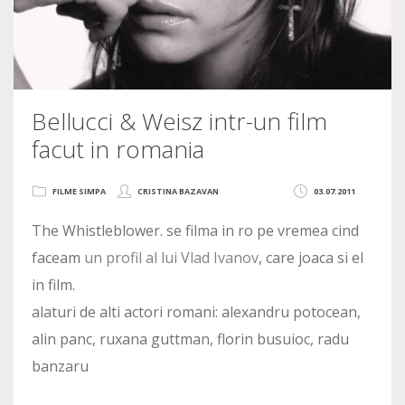
Bellucci & Weisz intr-un film
facut in romania
FILME SIMPA
CRISTINA BAZAVAN
03.07.2011
The Whistleblower. se filma in ro pe vremea cind
faceam
un profil al lui Vlad Ivanov
, care joaca si el
in film.
alaturi de alti actori romani: alexandru potocean,
alin panc, ruxana guttman, florin busuioc, radu
banzaru