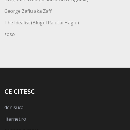
George Zafiu aka Zaff
The Idealist (Blogul Ralucai Hagiu)
zoso
CE CITESC
denisuca
liternet.ro