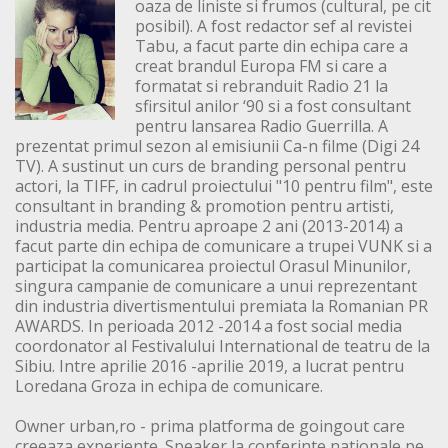
oaza de liniste si frumos (cultural, pe cit
posibil). A fost redactor sef al revistei
Tabu, a facut parte din echipa care a
creat brandul Europa FM si care a
formatat si rebranduit Radio 21 la
sfirsitul anilor ‘90 si a fost consultant
pentru lansarea Radio Guerrilla. A
prezentat primul sezon al emisiunii Ca-n filme (Digi 24
TV). A sustinut un curs de branding personal pentru
actori, la TIFF, in cadrul proiectului "10 pentru film", este
consultant in branding & promotion pentru artisti,
industria media. Pentru aproape 2 ani (2013-2014) a
facut parte din echipa de comunicare a trupei VUNK si a
participat la comunicarea proiectul Orasul Minunilor,
singura campanie de comunicare a unui reprezentant
din industria divertismentului premiata la Romanian PR
AWARDS. In perioada 2012 -2014 a fost social media
coordonator al Festivalului International de teatru de la
Sibiu. Intre aprilie 2016 -aprilie 2019, a lucrat pentru
Loredana Groza in echipa de comunicare.
Owner urban,ro - prima platforma de goingout care
creeaza experiente. Speaker la conferinte nationale pe