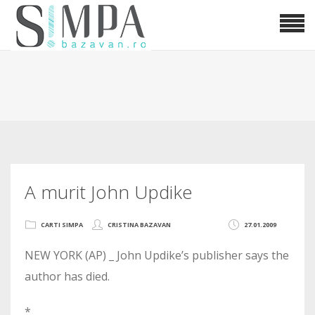
A murit John Updike
CARTI SIMPA
CRISTINA BAZAVAN
27.01.2009
NEW YORK (AP) _ John Updike’s publisher says the
author has died.
*