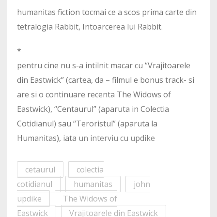
humanitas fiction tocmai ce a scos prima carte din
tetralogia Rabbit, Intoarcerea lui Rabbit.
*
pentru cine nu s-a intilnit macar cu “Vrajitoarele
din Eastwick” (cartea, da – filmul e bonus track- si
are si o continuare recenta The Widows of
Eastwick), “Centaurul” (aparuta in Colectia
Cotidianul) sau “Teroristul” (aparuta la
Humanitas), iata
un interviu cu updike
cetaurul
colectia
cotidianul
humanitas
john
updike
The Widows of
Eastwick
Vrajitoarele din Eastwick