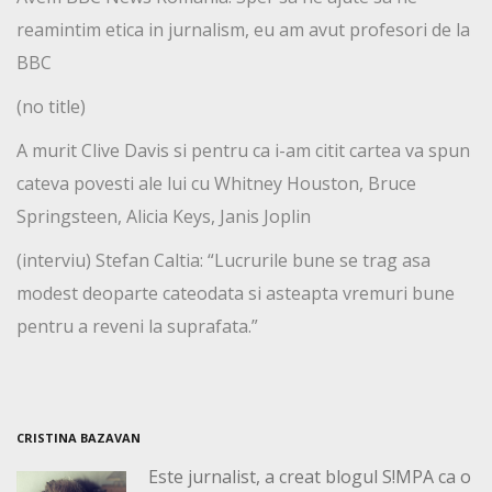
reamintim etica in jurnalism, eu am avut profesori de la
BBC
(no title)
A murit Clive Davis si pentru ca i-am citit cartea va spun
cateva povesti ale lui cu Whitney Houston, Bruce
Springsteen, Alicia Keys, Janis Joplin
(interviu) Stefan Caltia: “Lucrurile bune se trag asa
modest deoparte cateodata si asteapta vremuri bune
pentru a reveni la suprafata.”
CRISTINA BAZAVAN
Este jurnalist, a creat blogul S!MPA ca o