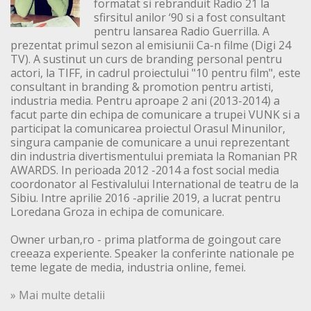
formatat si rebranduit Radio 21 la
sfirsitul anilor ‘90 si a fost consultant
pentru lansarea Radio Guerrilla. A
prezentat primul sezon al emisiunii Ca-n filme (Digi 24
TV). A sustinut un curs de branding personal pentru
actori, la TIFF, in cadrul proiectului "10 pentru film", este
consultant in branding & promotion pentru artisti,
industria media. Pentru aproape 2 ani (2013-2014) a
facut parte din echipa de comunicare a trupei VUNK si a
participat la comunicarea proiectul Orasul Minunilor,
singura campanie de comunicare a unui reprezentant
din industria divertismentului premiata la Romanian PR
AWARDS. In perioada 2012 -2014 a fost social media
coordonator al Festivalului International de teatru de la
Sibiu. Intre aprilie 2016 -aprilie 2019, a lucrat pentru
Loredana Groza in echipa de comunicare.
Owner urban,ro - prima platforma de goingout care
creeaza experiente. Speaker la conferinte nationale pe
teme legate de media, industria online, femei.
» Mai multe detalii