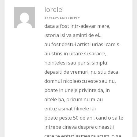
lorelei
17 YEARS AGO /
REPLY
daca a fost intr-adevar mare,
istoria isi va aminti de el…
au fost destui artisti uriasi care s-
au stins in uitare si saracie,
neintelesi sau pur si simplu
depasiti de vremuri. nu stiu daca
domnul nicolaescu este sau nu,
poate in unele privinte da, in
altele ba, oricum nu m-au
entuziasmat filmele lui.
poate peste 50 de ani, cand o sa te
intrebe cineva despre cineastii
care te entuziasmeaza acum, o sa