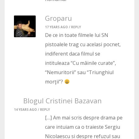
Groparu
17 YEARS AGO /
REPLY
De ce in toate filmele lui SN
pistoalele trag cu acelasi pocnet,
indiferent daca filmul se
intituleaza “Cu mâinile curate”,
“Nemuritorii” sau “Triunghiul
morţii”?
Blogul Cristinei Bazavan
14 YEARS AGO /
REPLY
[…] Am mai scris despre drama pe
care intuiam ca o traieste Sergiu
Nicolaescu si despre refuzul sau