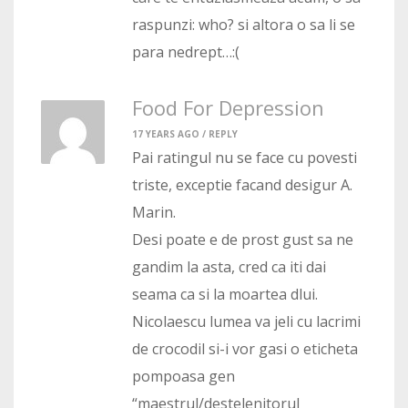
raspunzi: who? si altora o sa li se
para nedrept…:(
Food For Depression
17 YEARS AGO /
REPLY
Pai ratingul nu se face cu povesti
triste, exceptie facand desigur A.
Marin.
Desi poate e de prost gust sa ne
gandim la asta, cred ca iti dai
seama ca si la moartea dlui.
Nicolaescu lumea va jeli cu lacrimi
de crocodil si-i vor gasi o eticheta
pompoasa gen
“maestrul/destelenitorul