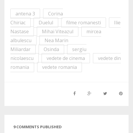
antena 3
Corina
Chiriac
Duelul
filme romanesti
Ilie
Nastase
Mihai Viteazul
mircea
albulescu
Nea Marin
Miliardar
Osinda
sergiu
nicolaescu
vedete de cinema
vedete din
romania
vedete romania
9 COMMENTS PUBLISHED