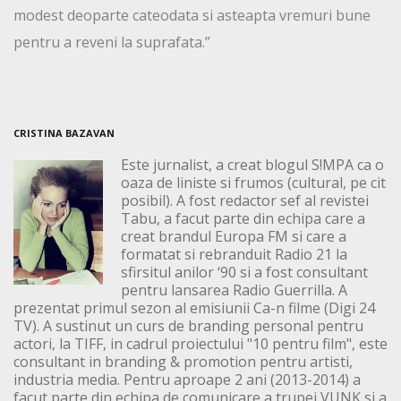
modest deoparte cateodata si asteapta vremuri bune
pentru a reveni la suprafata.”
CRISTINA BAZAVAN
Este jurnalist, a creat blogul S!MPA ca o
oaza de liniste si frumos (cultural, pe cit
posibil). A fost redactor sef al revistei
Tabu, a facut parte din echipa care a
creat brandul Europa FM si care a
formatat si rebranduit Radio 21 la
sfirsitul anilor ‘90 si a fost consultant
pentru lansarea Radio Guerrilla. A
prezentat primul sezon al emisiunii Ca-n filme (Digi 24
TV). A sustinut un curs de branding personal pentru
actori, la TIFF, in cadrul proiectului "10 pentru film", este
consultant in branding & promotion pentru artisti,
industria media. Pentru aproape 2 ani (2013-2014) a
facut parte din echipa de comunicare a trupei VUNK si a