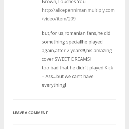
Brown,Touches You
http://alicepenniman.multiply.com
/video/item/209
but,for us,romanian fans,he did
something special!he played
again,after 2 years!!!,his amazing
cover SWEET DREAMS!
too bad that he didn’t played Kick
– Ass…but we can’t have
everything!
LEAVE A COMMENT