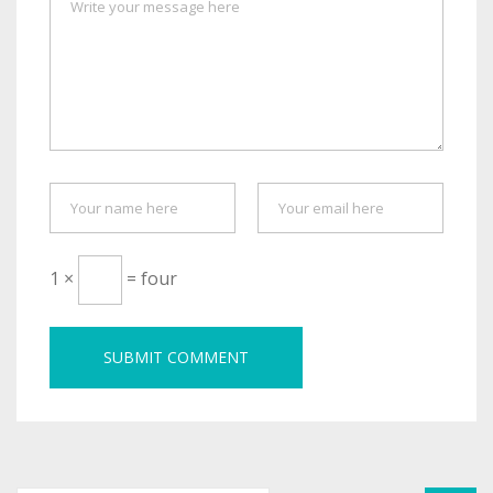
1 ×
= four