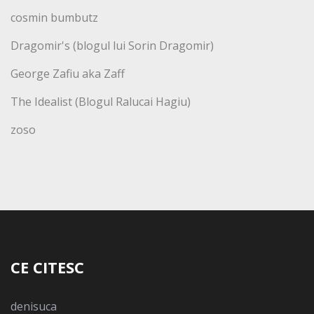
cosmin bumbutz
Dragomir's (blogul lui Sorin Dragomir)
George Zafiu aka Zaff
The Idealist (Blogul Ralucai Hagiu)
zoso
CE CITESC
denisuca