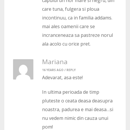
capului un nor mare si negru, din
care tuna, fulgera si ploua
incontinuu, ca in familia addams.
mai ales oamenii care se
incranceneaza sa pastreze norul
ala acolo cu orice pret.
Mariana
16 YEARS AGO /
REPLY
Adevarat, asa este!
In ultima perioada de timp
pluteste o ceata deasa deasupra
noastra, padurea e mai deasa…si
nu vedem nimic din cauza unui
pom!