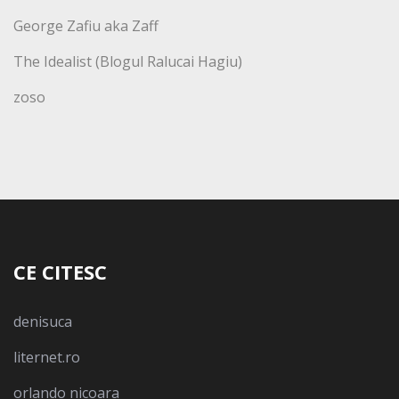
George Zafiu aka Zaff
The Idealist (Blogul Ralucai Hagiu)
zoso
CE CITESC
denisuca
liternet.ro
orlando nicoara