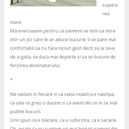
supara
rea
mare.
Ma enervasem pentru ca oamenii se tem sa intre
intr-un joc care le-ar aduce bucurie; li se pare mai
confortabil sa nu faca niciun gest decit sa ia ceva
de-a gata, sa duca mai departe si sa se bucure de
fericirea destinatarului.
*
Ne vaitam in fiecare zi ca viata noastra e nashpa,
ca uite ce greu o ducem si ca avem din ce in ce mai
putine bucurii.
Unii spun ca e blazare, ca e suferinta, ca e saracie.
Ok, poate ca nu suntem cei mai bogati oameni din