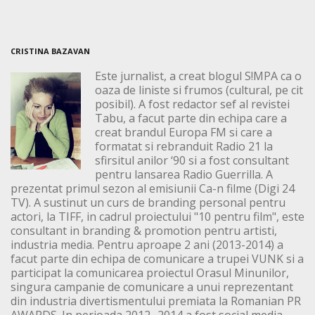
CRISTINA BAZAVAN
Este jurnalist, a creat blogul S!MPA ca o
oaza de liniste si frumos (cultural, pe cit
posibil). A fost redactor sef al revistei
Tabu, a facut parte din echipa care a
creat brandul Europa FM si care a
formatat si rebranduit Radio 21 la
sfirsitul anilor ‘90 si a fost consultant
pentru lansarea Radio Guerrilla. A
prezentat primul sezon al emisiunii Ca-n filme (Digi 24
TV). A sustinut un curs de branding personal pentru
actori, la TIFF, in cadrul proiectului "10 pentru film", este
consultant in branding & promotion pentru artisti,
industria media. Pentru aproape 2 ani (2013-2014) a
facut parte din echipa de comunicare a trupei VUNK si a
participat la comunicarea proiectul Orasul Minunilor,
singura campanie de comunicare a unui reprezentant
din industria divertismentului premiata la Romanian PR