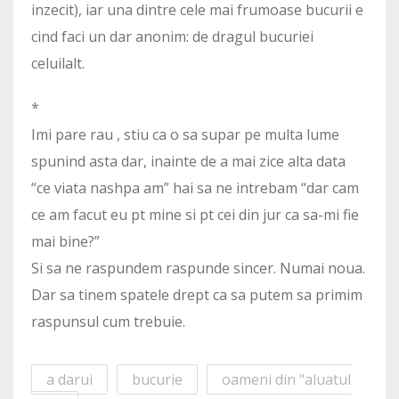
inzecit), iar una dintre cele mai frumoase bucurii e
cind faci un dar anonim: de dragul bucuriei
celuilalt.
*
Imi pare rau , stiu ca o sa supar pe multa lume
spunind asta dar, inainte de a mai zice alta data
“ce viata nashpa am” hai sa ne intrebam “dar cam
ce am facut eu pt mine si pt cei din jur ca sa-mi fie
mai bine?”
Si sa ne raspundem raspunde sincer. Numai noua.
Dar sa tinem spatele drept ca sa putem sa primim
raspunsul cum trebuie.
a darui
bucurie
oameni din "aluatul