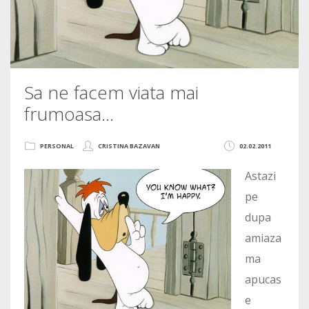
Sa ne facem viata mai
frumoasa…
PERSONAL
CRISTINA BAZAVAN
02.02.2011
Astazi
pe
dupa
amiaza
ma
apucas
e