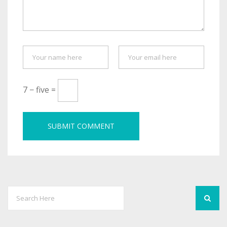
7 − five =