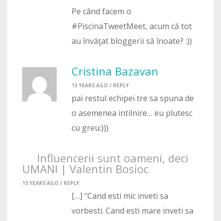
Pe când facem o
#PiscinaTweetMeet, acum că tot
au învăţat bloggerii să înoate? :))
Cristina Bazavan
15 YEARS AGO /
REPLY
pai restul echipei tre sa spuna de
o asemenea intilnire… eu plutesc
cu greu:)))
Influencerii sunt oameni, deci
UMANI | Valentin Bosioc
15 YEARS AGO /
REPLY
[…] “Cand esti mic inveti sa
vorbesti. Cand esti mare inveti sa