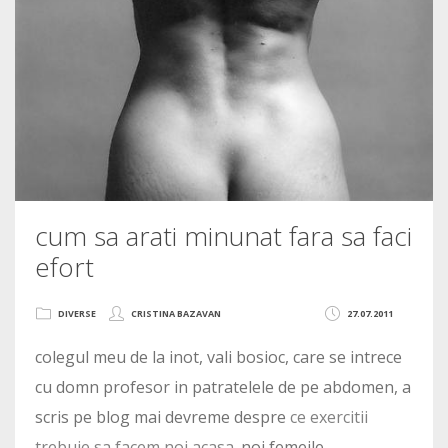
cum sa arati minunat fara sa faci
efort
DIVERSE
CRISTINA BAZAVAN
27.07.2011
colegul meu de la inot, vali bosioc, care se intrece
cu domn profesor in patratelele de pe abdomen, a
scris pe blog mai devreme despre
ce exercitii
trebuie sa facem noi acasa
. noi femeile.