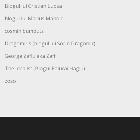
Blogul lui Cristian Lupsa
blogul lui Marius Manole
cosmin bumbutz
Dragomir's (blogul lui Sorin Dragomir)
George Zafiu aka Zaff
The Idealist (Blogul Ralucai Hagiu)
zoso