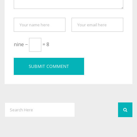
nine −
= 8