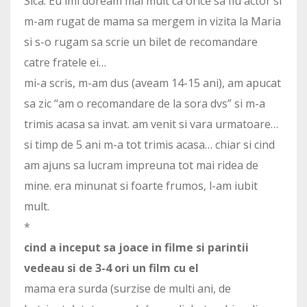
Sica. Eu imi doream mai mult ca orice sa fiu actor si
m-am rugat de mama sa mergem in vizita la Maria
si s-o rugam sa scrie un bilet de recomandare
catre fratele ei…
mi-a scris, m-am dus (aveam 14-15 ani), am apucat
sa zic “am o recomandare de la sora dvs” si m-a
trimis acasa sa invat. am venit si vara urmatoare…
si timp de 5 ani m-a tot trimis acasa… chiar si cind
am ajuns sa lucram impreuna tot mai ridea de
mine. era minunat si foarte frumos, l-am iubit
mult.
*
cind a inceput sa joace in filme si parintii
vedeau si de 3-4 ori un film cu el
mama era surda (surzise de multi ani, de