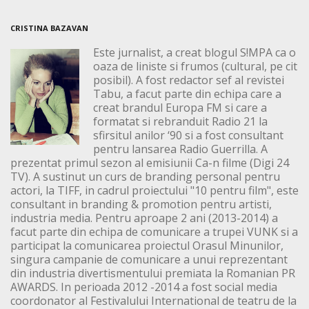
CRISTINA BAZAVAN
Este jurnalist, a creat blogul S!MPA ca o
oaza de liniste si frumos (cultural, pe cit
posibil). A fost redactor sef al revistei
Tabu, a facut parte din echipa care a
creat brandul Europa FM si care a
formatat si rebranduit Radio 21 la
sfirsitul anilor ‘90 si a fost consultant
pentru lansarea Radio Guerrilla. A
prezentat primul sezon al emisiunii Ca-n filme (Digi 24
TV). A sustinut un curs de branding personal pentru
actori, la TIFF, in cadrul proiectului "10 pentru film", este
consultant in branding & promotion pentru artisti,
industria media. Pentru aproape 2 ani (2013-2014) a
facut parte din echipa de comunicare a trupei VUNK si a
participat la comunicarea proiectul Orasul Minunilor,
singura campanie de comunicare a unui reprezentant
din industria divertismentului premiata la Romanian PR
AWARDS. In perioada 2012 -2014 a fost social media
coordonator al Festivalului International de teatru de la