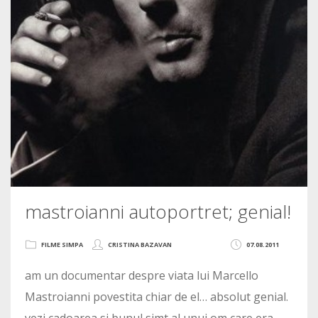
mastroianni autoportret; genial!
FILME SIMPA
CRISTINA BAZAVAN
07.08.2011
am un documentar despre viata lui Marcello
Mastroianni povestita chiar de el… absolut genial.
vezi cadoarea si bunul simt al unui om care era