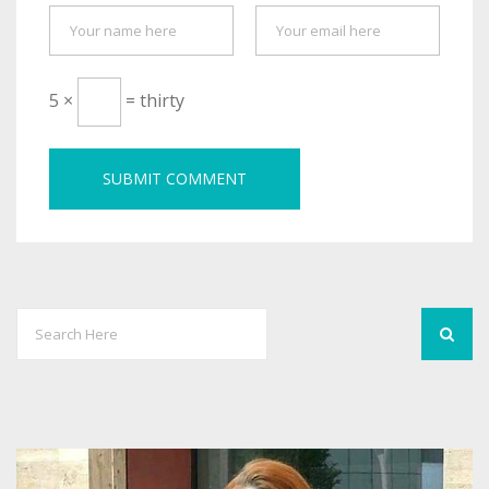
5 ×
= thirty