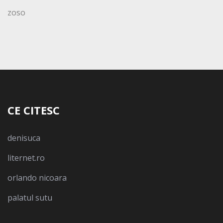
zoso
CE CITESC
denisuca
liternet.ro
orlando nicoara
palatul sutu