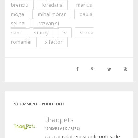
brenciu
loredana
marius
moga
mihai morar
paula
seling
razvan si
dani
smiley
tv
vocea
romaniei
x factor
9 COMMENTS PUBLISHED
thaopets
15 YEARS AGO /
REPLY
daca ai ratat emisiunile poti sa le