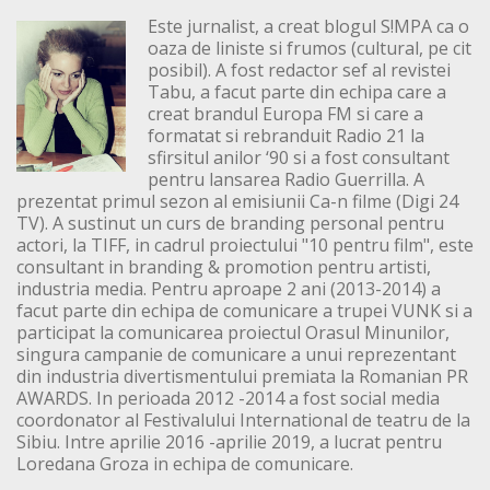
Este jurnalist, a creat blogul S!MPA ca o
oaza de liniste si frumos (cultural, pe cit
posibil). A fost redactor sef al revistei
Tabu, a facut parte din echipa care a
creat brandul Europa FM si care a
formatat si rebranduit Radio 21 la
sfirsitul anilor ‘90 si a fost consultant
pentru lansarea Radio Guerrilla. A
prezentat primul sezon al emisiunii Ca-n filme (Digi 24
TV). A sustinut un curs de branding personal pentru
actori, la TIFF, in cadrul proiectului "10 pentru film", este
consultant in branding & promotion pentru artisti,
industria media. Pentru aproape 2 ani (2013-2014) a
facut parte din echipa de comunicare a trupei VUNK si a
participat la comunicarea proiectul Orasul Minunilor,
singura campanie de comunicare a unui reprezentant
din industria divertismentului premiata la Romanian PR
AWARDS. In perioada 2012 -2014 a fost social media
coordonator al Festivalului International de teatru de la
Sibiu. Intre aprilie 2016 -aprilie 2019, a lucrat pentru
Loredana Groza in echipa de comunicare.