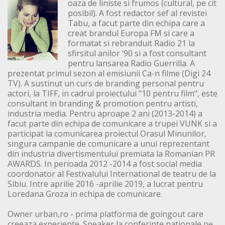
oaza de liniste si frumos (cultural, pe cit
posibil). A fost redactor sef al revistei
Tabu, a facut parte din echipa care a
creat brandul Europa FM si care a
formatat si rebranduit Radio 21 la
sfirsitul anilor ‘90 si a fost consultant
pentru lansarea Radio Guerrilla. A
prezentat primul sezon al emisiunii Ca-n filme (Digi 24
TV). A sustinut un curs de branding personal pentru
actori, la TIFF, in cadrul proiectului "10 pentru film", este
consultant in branding & promotion pentru artisti,
industria media. Pentru aproape 2 ani (2013-2014) a
facut parte din echipa de comunicare a trupei VUNK si a
participat la comunicarea proiectul Orasul Minunilor,
singura campanie de comunicare a unui reprezentant
din industria divertismentului premiata la Romanian PR
AWARDS. In perioada 2012 -2014 a fost social media
coordonator al Festivalului International de teatru de la
Sibiu. Intre aprilie 2016 -aprilie 2019, a lucrat pentru
Loredana Groza in echipa de comunicare.
Owner urban,ro - prima platforma de goingout care
creeaza experiente. Speaker la conferinte nationale pe