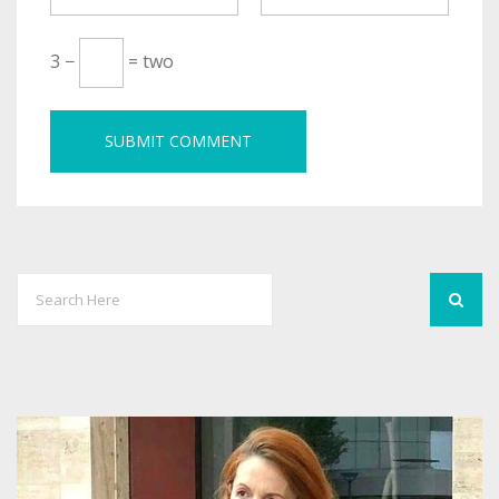
3 −
= two