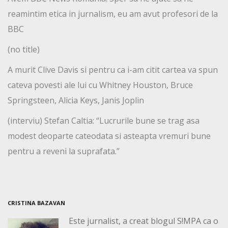
reamintim etica in jurnalism, eu am avut profesori de la
BBC
(no title)
A murit Clive Davis si pentru ca i-am citit cartea va spun
cateva povesti ale lui cu Whitney Houston, Bruce
Springsteen, Alicia Keys, Janis Joplin
(interviu) Stefan Caltia: “Lucrurile bune se trag asa
modest deoparte cateodata si asteapta vremuri bune
pentru a reveni la suprafata.”
CRISTINA BAZAVAN
Este jurnalist, a creat blogul S!MPA ca o