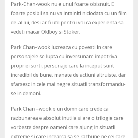
Park-Chan-wook nu e unul foarte obisnuit. E
foarte posibil sa nu va intalniti niciodata cu un film
de-al lui, desi ar fi util pentru voi ca experienta sa
vedeti macar Oldboy si Stoker.
Park Chan–wook lucreaza cu povesti in care
personajele se lupta cu inversunare impotriva
propriei sorti, personaje care la inceput sunt
incredibil de bune, manate de actiuni altruiste, dar
sfarsesc in cele mai negre situatii transformandu-
se in demoni.
Park Chan –wook e un domn care crede ca
razbunarea e absolut inutila si are o trilogie care
vorbeste despre oameni care ajung in situatii
extreme si care incearca sa se razbune pe cei care