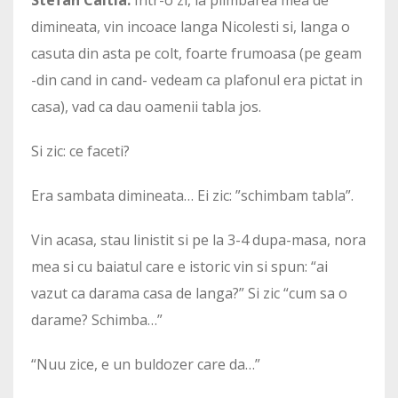
Stefan Caltia:
Intr-o zi, la plimbarea mea de
dimineata, vin incoace langa Nicolesti si, langa o
casuta din asta pe colt, foarte frumoasa (pe geam
-din cand in cand- vedeam ca plafonul era pictat in
casa), vad ca dau oamenii tabla jos.
Si zic: ce faceti?
Era sambata dimineata… Ei zic: ”schimbam tabla”.
Vin acasa, stau linistit si pe la 3-4 dupa-masa, nora
mea si cu baiatul care e istoric vin si spun: “ai
vazut ca darama casa de langa?” Si zic “cum sa o
darame? Schimba…”
“Nuu zice, e un buldozer care da…”