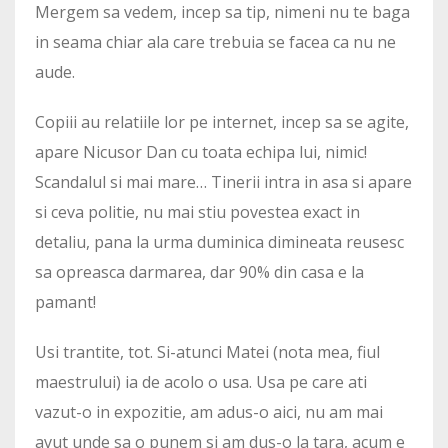
Mergem sa vedem, incep sa tip, nimeni nu te baga
in seama chiar ala care trebuia se facea ca nu ne
aude.
Copiii au relatiile lor pe internet, incep sa se agite,
apare Nicusor Dan cu toata echipa lui, nimic!
Scandalul si mai mare… Tinerii intra in asa si apare
si ceva politie, nu mai stiu povestea exact in
detaliu, pana la urma duminica dimineata reusesc
sa opreasca darmarea, dar 90% din casa e la
pamant!
Usi trantite, tot. Si-atunci Matei (nota mea, fiul
maestrului) ia de acolo o usa. Usa pe care ati
vazut-o in expozitie, am adus-o aici, nu am mai
avut unde sa o punem si am dus-o la tara, acum e