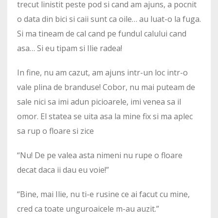
trecut linistit peste pod si cand am ajuns, a pocnit
o data din bici si caii sunt ca oile… au luat-o la fuga.
Si ma tineam de cal cand pe fundul calului cand
asa… Si eu tipam si Ilie radea!
In fine, nu am cazut, am ajuns intr-un loc intr-o
vale plina de branduse! Cobor, nu mai puteam de
sale nici sa imi adun picioarele, imi venea sa il
omor. El statea se uita asa la mine fix si ma aplec
sa rup o floare si zice
“Nu! De pe valea asta nimeni nu rupe o floare
decat daca ii dau eu voie!”
“Bine, mai Ilie, nu ti-e rusine ce ai facut cu mine,
cred ca toate unguroaicele m-au auzit.”