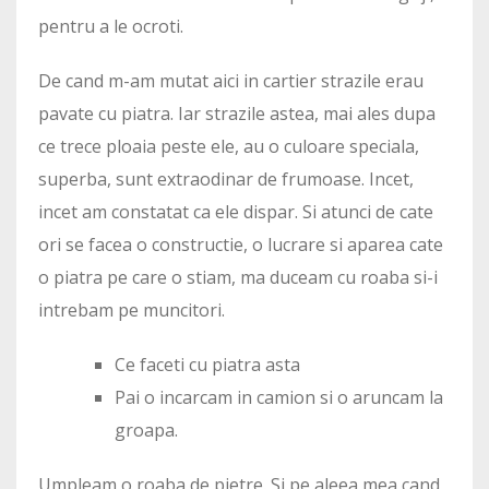
pentru a le ocroti.
De cand m-am mutat aici in cartier strazile erau
pavate cu piatra. Iar strazile astea, mai ales dupa
ce trece ploaia peste ele, au o culoare speciala,
superba, sunt extraodinar de frumoase. Incet,
incet am constatat ca ele dispar. Si atunci de cate
ori se facea o constructie, o lucrare si aparea cate
o piatra pe care o stiam, ma duceam cu roaba si-i
intrebam pe muncitori.
Ce faceti cu piatra asta
Pai o incarcam in camion si o aruncam la
groapa.
Umpleam o roaba de pietre. Si pe aleea mea cand