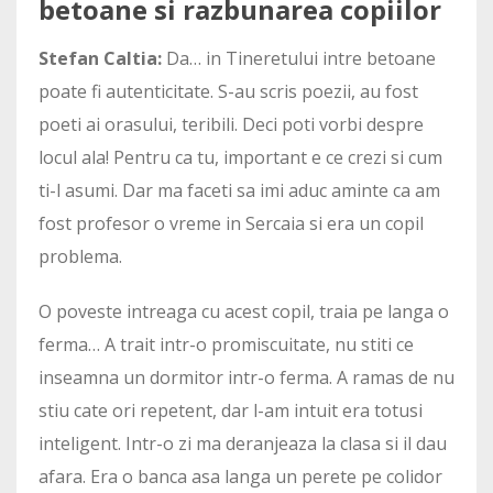
betoane si razbunarea copiilor
Stefan Caltia:
Da… in Tineretului intre betoane
poate fi autenticitate. S-au scris poezii, au fost
poeti ai orasului, teribili. Deci poti vorbi despre
locul ala! Pentru ca tu, important e ce crezi si cum
ti-l asumi. Dar ma faceti sa imi aduc aminte ca am
fost profesor o vreme in Sercaia si era un copil
problema.
O poveste intreaga cu acest copil, traia pe langa o
ferma… A trait intr-o promiscuitate, nu stiti ce
inseamna un dormitor intr-o ferma. A ramas de nu
stiu cate ori repetent, dar l-am intuit era totusi
inteligent. Intr-o zi ma deranjeaza la clasa si il dau
afara. Era o banca asa langa un perete pe colidor