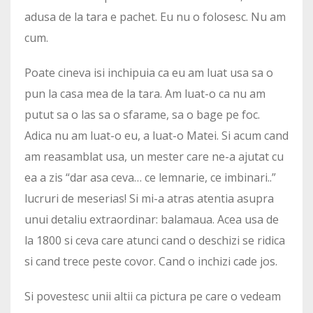
adusa de la tara e pachet. Eu nu o folosesc. Nu am
cum.
Poate cineva isi inchipuia ca eu am luat usa sa o
pun la casa mea de la tara. Am luat-o ca nu am
putut sa o las sa o sfarame, sa o bage pe foc.
Adica nu am luat-o eu, a luat-o Matei. Si acum cand
am reasamblat usa, un mester care ne-a ajutat cu
ea a zis “dar asa ceva… ce lemnarie, ce imbinari..”
lucruri de meserias! Si mi-a atras atentia asupra
unui detaliu extraordinar: balamaua. Acea usa de
la 1800 si ceva care atunci cand o deschizi se ridica
si cand trece peste covor. Cand o inchizi cade jos.
Si povestesc unii altii ca pictura pe care o vedeam