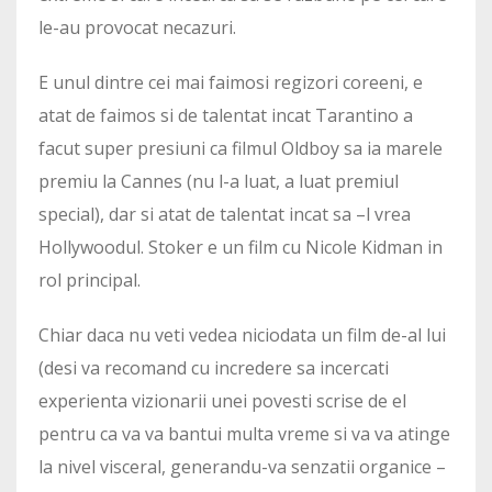
le-au provocat necazuri.
E unul dintre cei mai faimosi regizori coreeni, e
atat de faimos si de talentat incat Tarantino a
facut super presiuni ca filmul Oldboy sa ia marele
premiu la Cannes (nu l-a luat, a luat premiul
special), dar si atat de talentat incat sa –l vrea
Hollywoodul. Stoker e un film cu Nicole Kidman in
rol principal.
Chiar daca nu veti vedea niciodata un film de-al lui
(desi va recomand cu incredere sa incercati
experienta vizionarii unei povesti scrise de el
pentru ca va va bantui multa vreme si va va atinge
la nivel visceral, generandu-va senzatii organice –