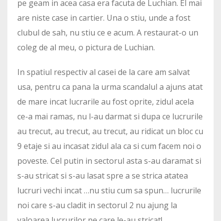
pe geam in acea casa era facuta de Luchian. El mai
are niste case in cartier. Una o stiu, unde a fost
clubul de sah, nu stiu ce e acum. A restaurat-o un
coleg de al meu, o pictura de Luchian.
In spatiul respectiv al casei de la care am salvat
usa, pentru ca pana la urma scandalul a ajuns atat
de mare incat lucrarile au fost oprite, zidul acela
ce-a mai ramas, nu l-au darmat si dupa ce lucrurile
au trecut, au trecut, au trecut, au ridicat un bloc cu
9 etaje si au incasat zidul ala ca si cum facem noi o
poveste. Cel putin in sectorul asta s-au daramat si
s-au stricat si s-au lasat spre a se strica atatea
lucruri vechi incat …nu stiu cum sa spun… lucrurile
noi care s-au cladit in sectorul 2 nu ajung la
valoarea lucrurilor pe care le-au stricat!