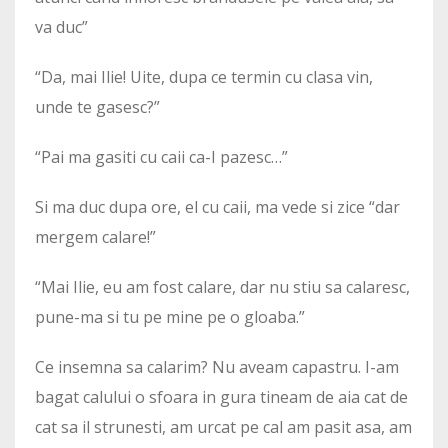
va duc”
“Da, mai Ilie! Uite, dupa ce termin cu clasa vin,
unde te gasesc?”
“Pai ma gasiti cu caii ca-I pazesc…”
Si ma duc dupa ore, el cu caii, ma vede si zice “dar
mergem calare!”
“Mai Ilie, eu am fost calare, dar nu stiu sa calaresc,
pune-ma si tu pe mine pe o gloaba.”
Ce insemna sa calarim? Nu aveam capastru. I-am
bagat calului o sfoara in gura tineam de aia cat de
cat sa il strunesti, am urcat pe cal am pasit asa, am