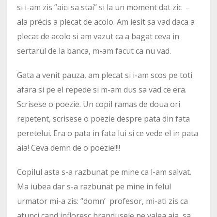
si i-am zis ”aici sa stai” si la un moment dat zic –
ala précis a plecat de acolo. Am iesit sa vad daca a
plecat de acolo si am vazut ca a bagat ceva in
sertarul de la banca, m-am facut ca nu vad.
Gata a venit pauza, am plecat si i-am scos pe toti
afara si pe el repede si m-am dus sa vad ce era.
Scrisese o poezie. Un copil ramas de doua ori
repetent, scrisese o poezie despre pata din fata
peretelui. Era o pata in fata lui si ce vede el in pata
aia! Ceva demn de o poezie!!!!
Copilul asta s-a razbunat pe mine ca l-am salvat.
Ma iubea dar s-a razbunat pe mine in felul
urmator mi-a zis: “domn’ profesor, mi-ati zis ca
atunci cand infloresc brandusele pe valea aia, sa