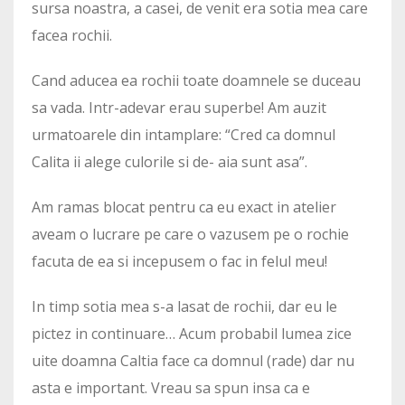
sursa noastra, a casei, de venit era sotia mea care
facea rochii.
Cand aducea ea rochii toate doamnele se duceau
sa vada. Intr-adevar erau superbe! Am auzit
urmatoarele din intamplare: “Cred ca domnul
Calita ii alege culorile si de- aia sunt asa”.
Am ramas blocat pentru ca eu exact in atelier
aveam o lucrare pe care o vazusem pe o rochie
facuta de ea si incepusem o fac in felul meu!
In timp sotia mea s-a lasat de rochii, dar eu le
pictez in continuare… Acum probabil lumea zice
uite doamna Caltia face ca domnul (rade) dar nu
asta e important. Vreau sa spun insa ca e