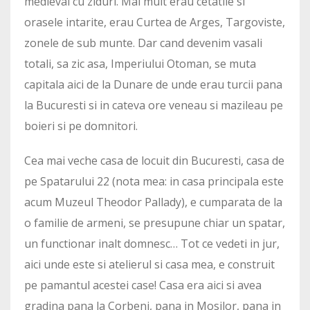
medieval cu ziduri. Mai mult erau cetatile si
orasele intarite, erau Curtea de Arges, Targoviste,
zonele de sub munte. Dar cand devenim vasali
totali, sa zic asa, Imperiului Otoman, se muta
capitala aici de la Dunare de unde erau turcii pana
la Bucuresti si in cateva ore veneau si mazileau pe
boieri si pe domnitori.
Cea mai veche casa de locuit din Bucuresti, casa de
pe Spatarului 22 (nota mea: in casa principala este
acum Muzeul Theodor Pallady), e cumparata de la
o familie de armeni, se presupune chiar un spatar,
un functionar inalt domnesc… Tot ce vedeti in jur,
aici unde este si atelierul si casa mea, e construit
pe pamantul acestei case! Casa era aici si avea
gradina pana la Corbeni, pana in Mosilor, pana in