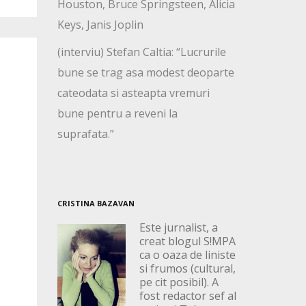
Houston, Bruce Springsteen, Alicia
Keys, Janis Joplin
(interviu) Stefan Caltia: “Lucrurile
bune se trag asa modest deoparte
cateodata si asteapta vremuri
bune pentru a reveni la
suprafata.”
CRISTINA BAZAVAN
Este jurnalist, a
creat blogul S!MPA
ca o oaza de liniste
si frumos (cultural,
pe cit posibil). A
fost redactor sef al