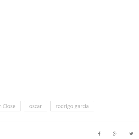
n Close
oscar
rodrigo garcia