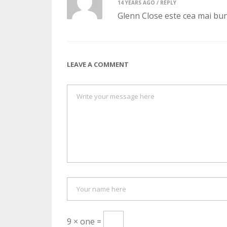
14 YEARS AGO /
REPLY
Glenn Close este cea mai buna
LEAVE A COMMENT
9 × one =