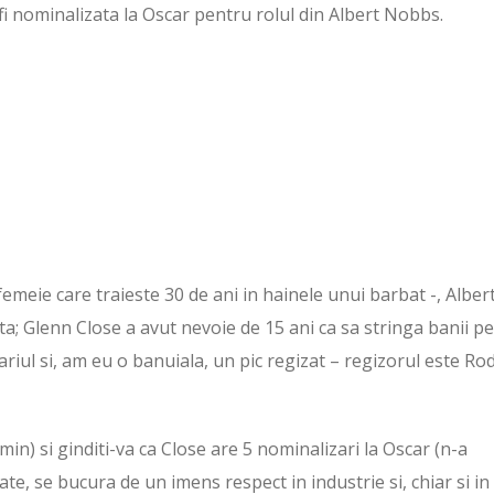
 fi nominalizata la Oscar pentru rolul din Albert Nobbs.
 femeie care traieste 30 de ani in hainele unui barbat -, Alber
 Glenn Close a avut nevoie de 15 ani ca sa stringa banii p
nariul si, am eu o banuiala, un pic regizat – regizorul este Ro
 min) si ginditi-va ca Close are 5 nominalizari la Oscar (n-a
tate, se bucura de un imens respect in industrie si, chiar si in