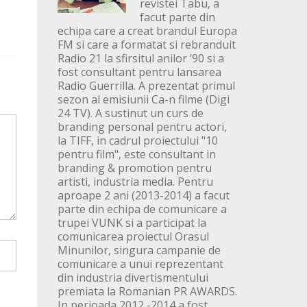
revistei Tabu, a
facut parte din
echipa care a creat brandul Europa
FM si care a formatat si rebranduit
Radio 21 la sfirsitul anilor ‘90 si a
fost consultant pentru lansarea
Radio Guerrilla. A prezentat primul
sezon al emisiunii Ca-n filme (Digi
24 TV). A sustinut un curs de
branding personal pentru actori,
la TIFF, in cadrul proiectului "10
pentru film", este consultant in
branding & promotion pentru
artisti, industria media. Pentru
aproape 2 ani (2013-2014) a facut
parte din echipa de comunicare a
trupei VUNK si a participat la
comunicarea proiectul Orasul
Minunilor, singura campanie de
comunicare a unui reprezentant
din industria divertismentului
premiata la Romanian PR AWARDS.
In perioada 2012 -2014 a fost