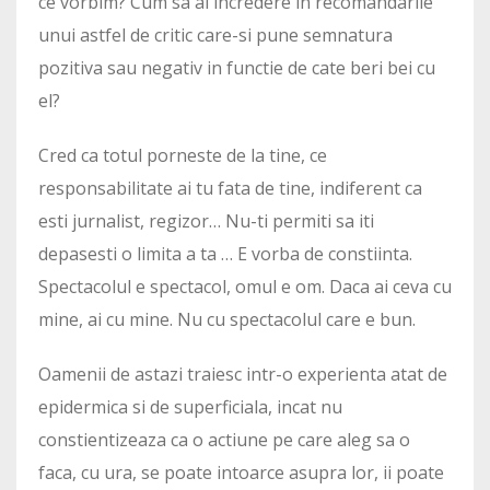
ce vorbim? Cum sa ai incredere in recomandarile
unui astfel de critic care-si pune semnatura
pozitiva sau negativ in functie de cate beri bei cu
el?
Cred ca totul porneste de la tine, ce
responsabilitate ai tu fata de tine, indiferent ca
esti jurnalist, regizor… Nu-ti permiti sa iti
depasesti o limita a ta … E vorba de constiinta.
Spectacolul e spectacol, omul e om. Daca ai ceva cu
mine, ai cu mine. Nu cu spectacolul care e bun.
Oamenii de astazi traiesc intr-o experienta atat de
epidermica si de superficiala, incat nu
constientizeaza ca o actiune pe care aleg sa o
faca, cu ura, se poate intoarce asupra lor, ii poate