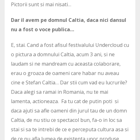
Pictorii sunt si mai nisati…
Dar il avem pe domnul Caltia, daca nici dansul
nu a fost o voce publica…
E, stai. Cand a fost afisul festivalului Undercloud cu
o pictura a domnului Caltia, acum 3 ani, si ne
laudam si ne mandream cu aceasta colaborare,
erau o groaza de oameni care habar nu aveau
cine e Stefan Caltia… Dar stii cum vad eu lucrurile?
Daca alegi sa ramai in Romania, nu te mai
lamenta, actioneaza. Fa tu cat de putin poti si
daca ajuti sa afle oameni din jurul tau de un domn
Caltia, de nu stiu ce spectacol bun, fa-o in loc sa
stai si sa te intrebi de ce e perceputa cultura asa si
de ce nu afla lumea de existenta unor produse