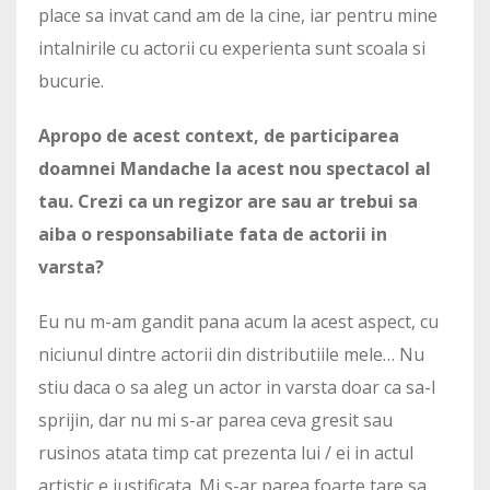
place sa invat cand am de la cine, iar pentru mine
intalnirile cu actorii cu experienta sunt scoala si
bucurie.
Apropo de acest context, de participarea
doamnei Mandache la acest nou spectacol al
tau. Crezi ca un regizor are sau ar trebui sa
aiba o responsabiliate fata de actorii in
varsta?
Eu nu m-am gandit pana acum la acest aspect, cu
niciunul dintre actorii din distributiile mele… Nu
stiu daca o sa aleg un actor in varsta doar ca sa-l
sprijin, dar nu mi s-ar parea ceva gresit sau
rusinos atata timp cat prezenta lui / ei in actul
artistic e justificata. Mi s-ar parea foarte tare sa