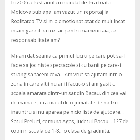
In 2006 a fost anul cu inundatiile. Era toata
Moldova sub apa, am vazut un reportaj la
Realitatea TV si m-a emotionat atat de mult incat
m-am gandit: eu ce fac pentru oamenii aia, ce
responsabilitate am?
Mi-am dat seama ca primul lucru pe care pot sa-l
fac e sa joc niste spectacole si cu banii pe care-i
strang sa facem ceva… Am vrut sa ajutam intr-o
zona in care altii nu ar fi facut-o si am gasit o
scoala amarata dintr-un sat din Bacau, din cea vai
de mama ei, era malul de o jumatate de metru
inauntru si nu aparea pe nicio lista de ajutoare…
Satul Preluci, comuna Agas, judetul Bacau… 127 de
copii in scoala de 1-8… o clasa de gradinita.