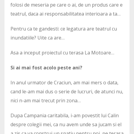
folosi de meseria pe care o ai, de un produs care e
teatrul, daca ai responsabilitatea interioara a ta…
Pentru ca te gandesti: ce legatura are teatrul cu
inundatiile? Uite ca are…
Asa a inceput proiectul cu terasa La Motoare…
Si ai mai fost acolo peste ani?
In anul urmator de Craciun, am mai mers o data,
cand le-am mai dus o serie de lucruri, de atunci nu,
nici n-am mai trecut prin zona…
Dupa Campania caritabila, i-am povestit lui Calin
despre colegii mei, ca nu avem unde sa jucam si el
a zis ca va construi un spatiu pentru noi, pe terasa