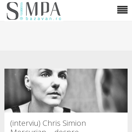
(interviu) Chris Simion
Mercurian – despre