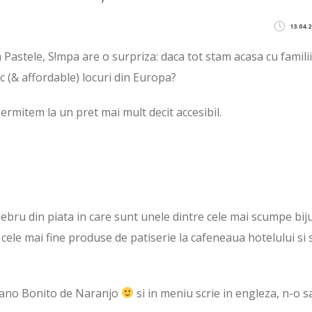
13.04.2
astele, S!mpa are o surpriza: daca tot stam acasa cu familii
ic (& affordable) locuri din Europa?
permitem la un pret mai mult decit accesibil.
lebru din piata in care sunt unele dintre cele mai scumpe biju
i cele mai fine produse de patiserie la cafeneaua hotelului si 
Llano Bonito de Naranjo
si in meniu scrie in engleza, n-o s