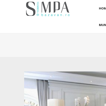
HOM
MUN