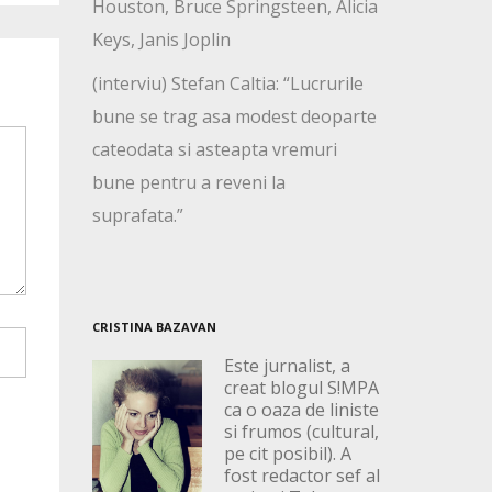
Houston, Bruce Springsteen, Alicia
Keys, Janis Joplin
(interviu) Stefan Caltia: “Lucrurile
bune se trag asa modest deoparte
cateodata si asteapta vremuri
bune pentru a reveni la
suprafata.”
CRISTINA BAZAVAN
Este jurnalist, a
creat blogul S!MPA
ca o oaza de liniste
si frumos (cultural,
pe cit posibil). A
fost redactor sef al