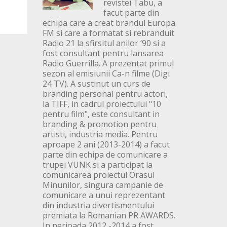
revistei Tabu, a
facut parte din
echipa care a creat brandul Europa
FM si care a formatat si rebranduit
Radio 21 la sfirsitul anilor ‘90 si a
fost consultant pentru lansarea
Radio Guerrilla. A prezentat primul
sezon al emisiunii Ca-n filme (Digi
24 TV). A sustinut un curs de
branding personal pentru actori,
la TIFF, in cadrul proiectului "10
pentru film", este consultant in
branding & promotion pentru
artisti, industria media. Pentru
aproape 2 ani (2013-2014) a facut
parte din echipa de comunicare a
trupei VUNK si a participat la
comunicarea proiectul Orasul
Minunilor, singura campanie de
comunicare a unui reprezentant
din industria divertismentului
premiata la Romanian PR AWARDS.
In perioada 2012 -2014 a fost