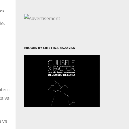
012
le,
EBOOKS BY CRISTINA BAZAVAN
terii
sa va
a va