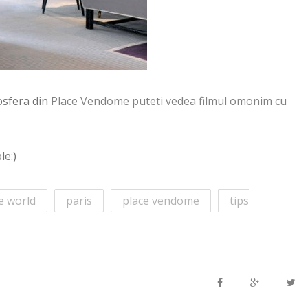
mosfera din
Place Vendome puteti vedea filmul omonim cu
le:)
e world
paris
place vendome
tips