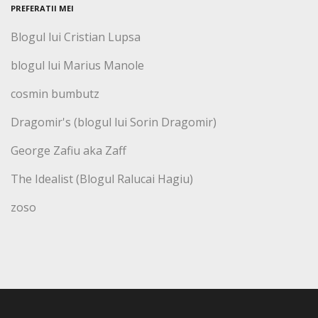
PREFERATII MEI
Blogul lui Cristian Lupsa
blogul lui Marius Manole
cosmin bumbutz
Dragomir's (blogul lui Sorin Dragomir)
George Zafiu aka Zaff
The Idealist (Blogul Ralucai Hagiu)
zoso