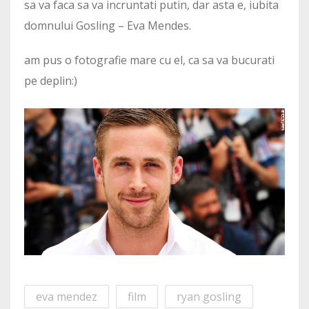
sa va faca sa va incruntati putin, dar asta e, iubita
domnului Gosling – Eva Mendes.
am pus o fotografie mare cu el, ca sa va bucurati
pe deplin:)
eva mendez
film
ryan gosling