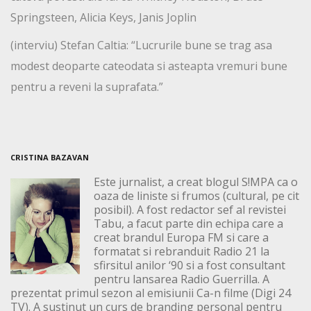
Springsteen, Alicia Keys, Janis Joplin
(interviu) Stefan Caltia: “Lucrurile bune se trag asa
modest deoparte cateodata si asteapta vremuri bune
pentru a reveni la suprafata.”
CRISTINA BAZAVAN
Este jurnalist, a creat blogul S!MPA ca o
oaza de liniste si frumos (cultural, pe cit
posibil). A fost redactor sef al revistei
Tabu, a facut parte din echipa care a
creat brandul Europa FM si care a
formatat si rebranduit Radio 21 la
sfirsitul anilor ‘90 si a fost consultant
pentru lansarea Radio Guerrilla. A
prezentat primul sezon al emisiunii Ca-n filme (Digi 24
TV). A sustinut un curs de branding personal pentru