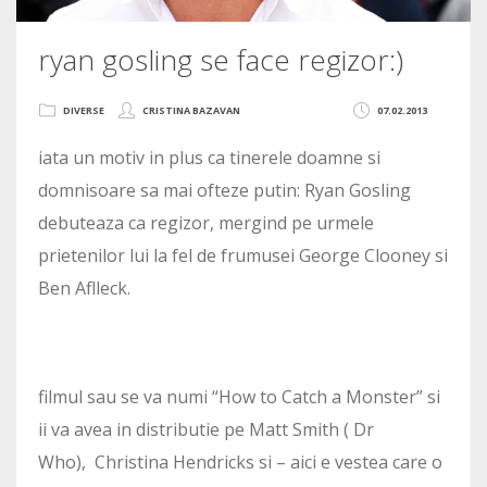
ryan gosling se face regizor:)
DIVERSE
CRISTINA BAZAVAN
07.02.2013
iata un motiv in plus ca tinerele doamne si
domnisoare sa mai ofteze putin: Ryan Gosling
debuteaza ca regizor, mergind pe urmele
prietenilor lui la fel de frumusei George Clooney si
Ben Aflleck.
filmul sau se va numi “How to Catch a Monster” si
ii va avea in distributie pe Matt Smith ( Dr
Who), Christina Hendricks si – aici e vestea care o