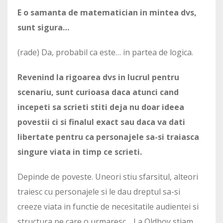
E o samanta de matematician in mintea dvs,
sunt sigura…
(rade) Da, probabil ca este… in partea de logica.
Revenind la rigoarea dvs in lucrul pentru
scenariu, sunt curioasa daca atunci cand
incepeti sa scrieti stiti deja nu doar ideea
povestii ci si finalul exact sau daca va dati
libertate pentru ca personajele sa-si traiasca
singure viata in timp ce scrieti.
Depinde de poveste. Uneori stiu sfarsitul, alteori
traiesc cu personajele si le dau dreptul sa-si
creeze viata in functie de necesitatile audientei si
structura pe care o urmaresc… La Oldboy stiam