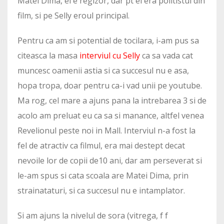
Matei Dima, el e regizor, dar pt ei era politistul din
film, si pe Selly eroul principal.
Pentru ca am si potential de tocilara, i-am pus sa
citeasca la masa
interviul cu Selly
ca sa vada cat
muncesc oamenii astia si ca succesul nu e asa,
hopa tropa, doar pentru ca-i vad unii pe youtube.
Ma rog, cel mare a ajuns pana la intrebarea 3 si de
acolo am preluat eu ca sa si manance, altfel venea
Revelionul peste noi in Mall. Interviul n-a fost la
fel de atractiv ca filmul, era mai destept decat
nevoile lor de copii de10 ani, dar am perseverat si
le-am spus si cata scoala are Matei Dima, prin
strainataturi, si ca succesul nu e intamplator.
Si am ajuns la nivelul de sora (vitrega, f f