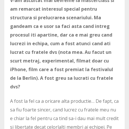
V-am ascultat mai devreme la masterclass si
am remarcat interesul special pentru
structura si prelucrarea scenariului. Ma
gandeam ca e usor sa faci asta cand intreg
procesul iti apartine, dar ca e mai greu cand
lucrezi in echipa, cum a fost atunci cand ati
lucrat cu fratele dvs (nota mea. Au facut un
scurt metraj, experimental, filmat doar cu
iPhone, film care a fost premiat la festivalul
de la Berlin). A fost greu sa lucrati cu fratele
dvs?
A fost la fel ca a oricare alta productie… De fapt, ca
sa fiu foarte sincer, cand lucrez cu fratele meu nu
e chiar la fel pentru ca tind sa-i dau mai mult credit
si libertate decat celorlalti membri ai echipei. Pe