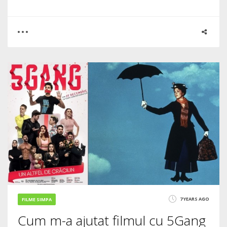
0
1
16593
7 YEARS AGO
FILME SIMPA
Cum m-a ajutat filmul cu 5Gang