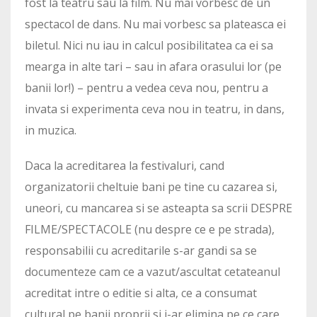
fost la teatru sau la film. Nu mai vorbesc de un
spectacol de dans. Nu mai vorbesc sa plateasca ei
biletul. Nici nu iau in calcul posibilitatea ca ei sa
mearga in alte tari – sau in afara orasului lor (pe
banii lor!) – pentru a vedea ceva nou, pentru a
invata si experimenta ceva nou in teatru, in dans,
in muzica.
Daca la acreditarea la festivaluri, cand
organizatorii cheltuie bani pe tine cu cazarea si,
uneori, cu mancarea si se asteapta sa scrii DESPRE
FILME/SPECTACOLE (nu despre ce e pe strada),
responsabilii cu acreditarile s-ar gandi sa se
documenteze cam ce a vazut/ascultat cetateanul
acreditat intre o editie si alta, ce a consumat
cultural pe banii proprii si i-ar elimina pe ce care