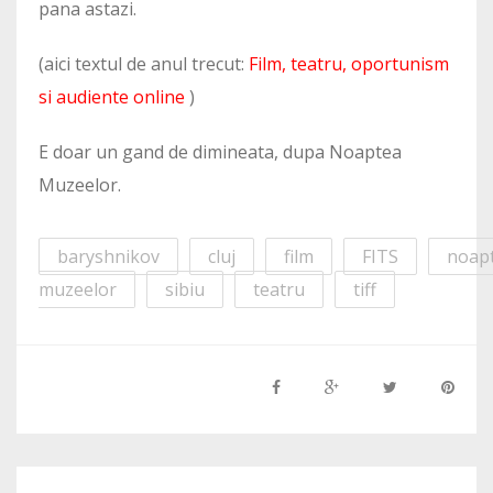
pana astazi.
(aici textul de anul trecut:
Film, teatru, oportunism
si audiente online
)
E doar un gand de dimineata, dupa Noaptea
Muzeelor.
baryshnikov
cluj
film
FITS
noap
muzeelor
sibiu
teatru
tiff