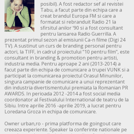
posibil). A fost redactor sef al revistei
Tabu, a facut parte din echipa care a
creat brandul Europa FM si care a
formatat si rebranduit Radio 21 la
sfirsitul anilor ‘90 si a fost consultant
pentru lansarea Radio Guerrilla. A
prezentat primul sezon al emisiunii Ca-n filme (Digi 24
TV). A sustinut un curs de branding personal pentru
actori, la TIFF, in cadrul proiectului "10 pentru film", este
consultant in branding & promotion pentru artisti,
industria media. Pentru aproape 2 ani (2013-2014) a
facut parte din echipa de comunicare a trupei VUNK si a
participat la comunicarea proiectul Orasul Minunilor,
singura campanie de comunicare a unui reprezentant
din industria divertismentului premiata la Romanian PR
AWARDS. In perioada 2012 -2014 a fost social media
coordonator al Festivalului International de teatru de la
Sibiu. Intre aprilie 2016 -aprilie 2019, a lucrat pentru
Loredana Groza in echipa de comunicare.
Owner urban,ro - prima platforma de goingout care
creeaza experiente. Speaker la conferinte nationale pe