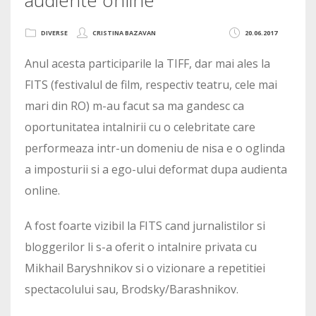
DIVERSE
CRISTINA BAZAVAN
20.06.2017
Anul acesta participarile la TIFF, dar mai ales la
FITS (festivalul de film, respectiv teatru, cele mai
mari din RO) m-au facut sa ma gandesc ca
oportunitatea intalnirii cu o celebritate care
performeaza intr-un domeniu de nisa e o oglinda
a imposturii si a ego-ului deformat dupa audienta
online.
A fost foarte vizibil la FITS cand jurnalistilor si
bloggerilor li s-a oferit o intalnire privata cu
Mikhail Baryshnikov si o vizionare a repetitiei
spectacolului sau, Brodsky/Barashnikov.