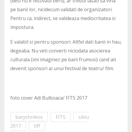
(desi nu e festivaul berii), ar trebui lasati sa vina
pe banii lor, nicidecum validati de organizatori.
Pentru ca, indirect, se valideaza mediocritatea si
impostura.
E valabil si pentru sponsori. Altfel dati banii in hau,
degeaba. Nu veti converti niciodata asocierea
culturala (imi imaginez pe bani frumosi) cand ati
devenit sponsori ai unui festival de teatru/ film.
foto cover Adi Bulboaca/ FITS 2017
baryshnikov
FITS
sibiu
2017
tiff