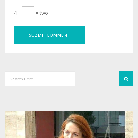
4 −
= two