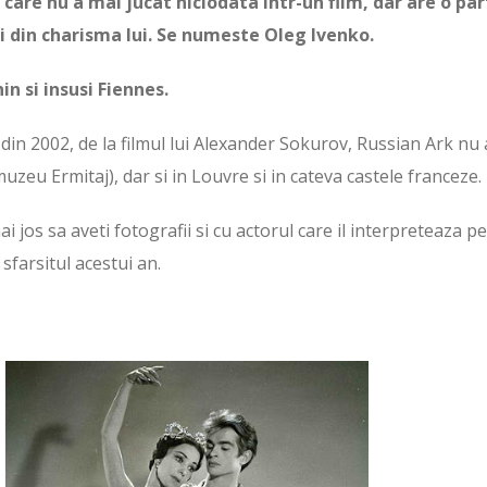
 care nu a mai jucat niciodata intr-un film, dar are o pa
i din charisma lui. Se numeste Oleg Ivenko.
n si insusi Fiennes.
! – din 2002, de la filmul lui Alexander Sokurov, Russian Ark nu 
uzeu Ermitaj), dar si in Louvre si in cateva castele franceze.
 jos sa aveti fotografii si cu actorul care il interpreteaza pe
sfarsitul acestui an.