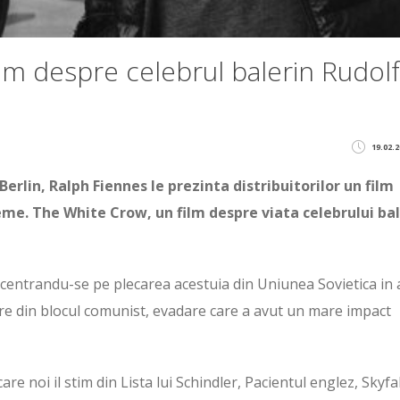
lm despre celebrul balerin Rudolf
19.02.2
 Berlin, Ralph Fiennes le prezinta distribuitorilor un film
eme. The White Crow, un film despre viata celebrului bal
centrandu-se pe plecarea acestuia din Uniunea Sovietica in 
are din blocul comunist, evadare care a avut un mare impact
re noi il stim din Lista lui Schindler, Pacientul englez, Skyfal