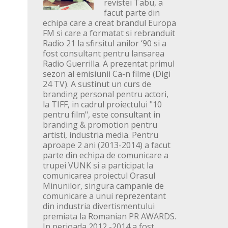
revistei Tabu, a
facut parte din
echipa care a creat brandul Europa
FM si care a formatat si rebranduit
Radio 21 la sfirsitul anilor ‘90 si a
fost consultant pentru lansarea
Radio Guerrilla. A prezentat primul
sezon al emisiunii Ca-n filme (Digi
24 TV). A sustinut un curs de
branding personal pentru actori,
la TIFF, in cadrul proiectului "10
pentru film", este consultant in
branding & promotion pentru
artisti, industria media. Pentru
aproape 2 ani (2013-2014) a facut
parte din echipa de comunicare a
trupei VUNK si a participat la
comunicarea proiectul Orasul
Minunilor, singura campanie de
comunicare a unui reprezentant
din industria divertismentului
premiata la Romanian PR AWARDS.
In perioada 2012 -2014 a fost