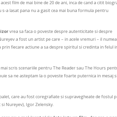
cest film de mai bine de 20 de ani, inca de cand a citit biogr
nu s-a lasat pana nu a gasit cea mai buna formula pentru
gizor
vrea sa faca o poveste despre autenticitate si despre
 Nureyev a fost un artist pe care – in acele vremuri – il nume
rin fiecare actiune a sa despre spiritul si credinta in felul i
 mai scris scenariile pentru The Reader sau The Hours pent
buie sa ne asteptam la o poveste foarte puternica in mesaj s
balet, care au fost coregrafiate si supravegheate de fostul 
t si Nureyev), Igor Zelensky.