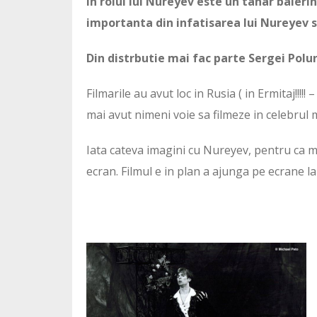
In rolul lui Nureyev este un tanar balerin
importanta din infatisarea lui Nureyev s
Din distrbutie mai fac parte Sergei Poluni
Filmarile au avut loc in Rusia ( in Ermitaj!!!!
mai avut nimeni voie sa filmeze in celebrul m
Iata cateva imagini cu Nureyev, pentru ca mai
ecran. Filmul e in plan a ajunga pe ecrane la 