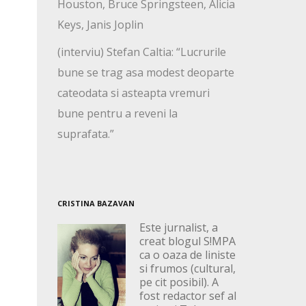
Houston, Bruce Springsteen, Alicia
Keys, Janis Joplin
(interviu) Stefan Caltia: “Lucrurile
bune se trag asa modest deoparte
cateodata si asteapta vremuri
bune pentru a reveni la
suprafata.”
CRISTINA BAZAVAN
Este jurnalist, a
creat blogul S!MPA
ca o oaza de liniste
si frumos (cultural,
pe cit posibil). A
fost redactor sef al