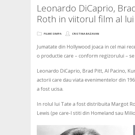
Leonardo DiCaprio, Brad 
Roth in viitorul film al l
FILME SIMPA
CRISTINA BAZAVAN
Jumatate din Hollywood joaca in cel mai rec
o productie care – conform regizorului – se 
Leonardo DiCaprio, Brad Pitt, Al Pacino, Ku
actorii care dau viata evenimentelor din 19
a fost ucisa.
In rolul lui Tate a fost distribuita Margot R
Lewis (pe care-l stiti din Homeland sau Mili