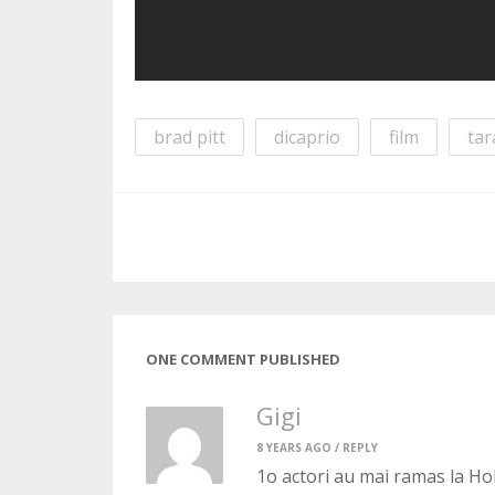
brad pitt
dicaprio
film
tar
ONE COMMENT PUBLISHED
Gigi
8 YEARS AGO /
REPLY
1o actori au mai ramas la H