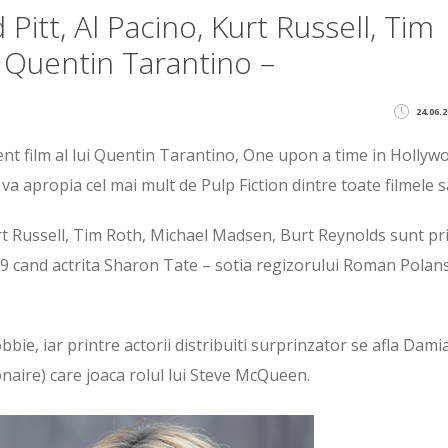
Pitt, Al Pacino, Kurt Russell, Tim
ui Quentin Tarantino –
24.06.2
ent film al lui Quentin Tarantino, One upon a time in Hollyw
va apropia cel mai mult de Pulp Fiction dintre toate filmele s
rt Russell, Tim Roth, Michael Madsen, Burt Reynolds sunt pr
69 cand actrita Sharon Tate – sotia regizorului Roman Polans
obbie, iar printre actorii distribuiti surprinzator se afla Dami
onaire) care joaca rolul lui Steve McQueen.