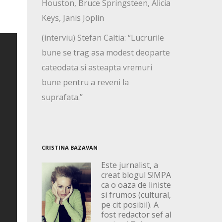
Houston, Bruce Springsteen, Alicia
Keys, Janis Joplin
(interviu) Stefan Caltia: “Lucrurile
bune se trag asa modest deoparte
cateodata si asteapta vremuri
bune pentru a reveni la
suprafata.”
CRISTINA BAZAVAN
Este jurnalist, a
creat blogul S!MPA
ca o oaza de liniste
si frumos (cultural,
pe cit posibil). A
fost redactor sef al