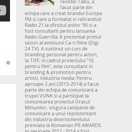
revistei Tabu, a
facut parte din
echipa care a creat brandul Europa
FM si care a formatat si rebranduit
Radio 21 la sfirsitul anilor ‘90 si a
fost consultant pentru lansarea
Radio Guerrilla. A prezentat primul
sezon al emisiunii Ca-n filme (Digi
24 TV). A sustinut un curs de
branding personal pentru actori,
la TIFF, in cadrul proiectului "10
pentru film", este consultant in
branding & promotion pentru
artisti, industria media. Pentru
aproape 2 ani (2013-2014) a facut
parte din echipa de comunicare a
trupei VUNK si a participat la
comunicarea proiectul Orasul
Minunilor, singura campanie de
comunicare a unui reprezentant
din industria divertismentului
premiata la Romanian PR AWARDS.
In perioada 2012 -2014 a fost