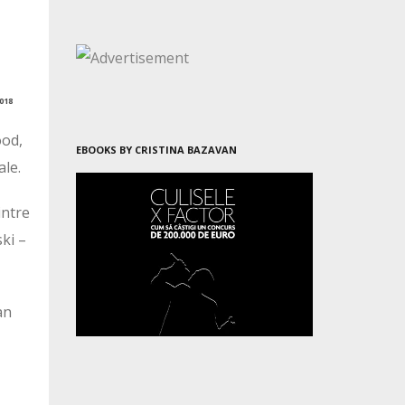
018
ood,
EBOOKS BY CRISTINA BAZAVAN
ale.
intre
ki –
an