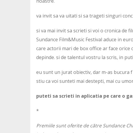
noastre.
va invit sa va uitati si sa trageti singuri concl
si va mai invit sa scrieti si voi o cronica de
Sundance Film&Music Festival aduce in eur
care actorii mari de box office ar face orice c
depinde. si de talentul vostru la scris, in p
eu sunt un jurat obiectiv, dar m-as bucura f f
stiu ca voi sunteti mai destepti, mai cu umor, 
puteti sa scrieti in aplicatia pe care o ga
*
Premiile sunt oferite de către Sundance C