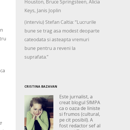
Houston, Bruce Springsteen, Alicia
Keys, Janis Joplin
(interviu) Stefan Caltia: “Lucrurile
on
bune se trag asa modest deoparte
tru
cateodata si asteapta vremuri
bune pentru a reveni la
suprafata.”
 ca
CRISTINA BAZAVAN
Este jurnalist, a
creat blogul S!MPA
ca o oaza de liniste
si frumos (cultural,
pe cit posibil). A
e
fost redactor sef al