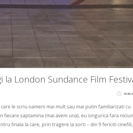
gi la London Sundance Film Festiv
13.03.2
 care le scriu oameni mai mult sau mai putin familiarizati cu
in fiecare saptamina (mai avem una), eu singurica fara niciun
u finala la care, prin tragere la sorti – din 9 fericiti cinefili,