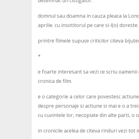
desemnat un cistigator.
domnul sau doamna in cauza pleaca la Lond
aprilie. cu insotitorul pe care si-l(o) doreste.
printre filmele supuse criticilor citeva bijut
*
e foarte interesant sa vezi ce scriu oamenii 
cronica de film.
e o categorie a celor care povestesc actiunea
despre personaje si actiune si mai e o a tre
cu cuvintele lor, necopiate din alte parti, o o
in cronicile acelea de citeva rinduri vezi to