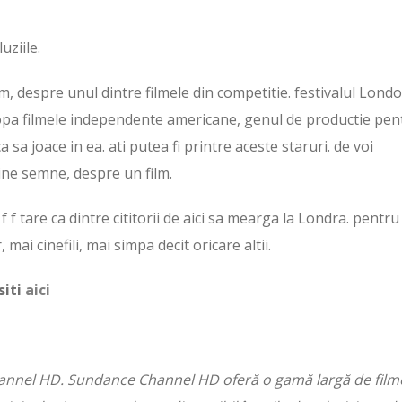
uziile.
 film, despre unul dintre filmele din competitie. festivalul Lond
opa filmele independente americane, genul de productie pen
a sa joace in ea. ati putea fi printre aceste staruri. de voi
utine semne, despre un film.
 f tare ca dintre cititorii de aici sa mearga la Londra. pentru
mai cinefili, mai simpa decit oricare altii.
siti
aici
hannel HD. Sundance Channel HD oferă o gamă largă de film