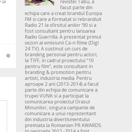
 la
revistei Tabu, a
facut parte din
echipa care a creat brandul Europa
FM si care a formatat si rebranduit
Radio 21 la sfirsitul anilor ‘90 si a
fost consultant pentru lansarea
Radio Guerrilla. A prezentat primul
sezon al emisiunii Ca-n filme (Digi
24 TV). A sustinut un curs de
branding personal pentru actori,
la TIFF, in cadrul proiectului "10
pentru film", este consultant in
branding & promotion pentru
artisti, industria media. Pentru
aproape 2 ani (2013-2014) a facut
parte din echipa de comunicare a
trupei VUNK si a participat la
comunicarea proiectul Orasul
Minunilor, singura campanie de
comunicare a unui reprezentant
din industria divertismentului
premiata la Romanian PR AWARDS.
In perioada 2012 -2014 a fost