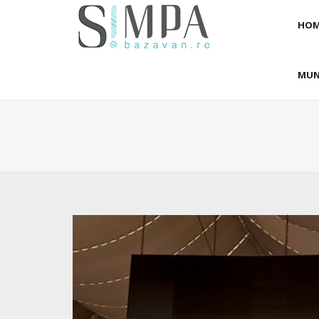
HOM
MUN