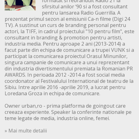
formatat si rebranduit Radio 21 la
sfirsitul anilor ‘90 si a fost consultant
pentru lansarea Radio Guerrilla. A
prezentat primul sezon al emisiunii Ca-n filme (Digi 24
TV). A sustinut un curs de branding personal pentru
actori, la TIFF, in cadrul proiectului "10 pentru film", este
consultant in branding & promotion pentru artisti,
industria media. Pentru aproape 2 ani (2013-2014) a
facut parte din echipa de comunicare a trupei VUNK si a
participat la comunicarea proiectul Orasul Minunilor,
singura campanie de comunicare a unui reprezentant
din industria divertismentului premiata la Romanian PR
AWARDS. In perioada 2012 -2014 a fost social media
coordonator al Festivalului International de teatru de la
Sibiu. Intre aprilie 2016 -aprilie 2019, a lucrat pentru
Loredana Groza in echipa de comunicare.
Owner urban,ro - prima platforma de goingout care
creeaza experiente. Speaker la conferinte nationale pe
teme legate de media, industria online, femei.
» Mai multe detalii