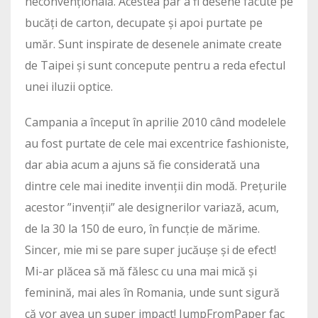
neconvențională. Acestea par a fi desene făcute pe
bucăți de carton, decupate și apoi purtate pe
umăr. Sunt inspirate de desenele animate create
de Taipei și sunt concepute pentru a reda efectul
unei iluzii optice.
Campania a început în aprilie 2010 când modelele
au fost purtate de cele mai excentrice fashioniste,
dar abia acum a ajuns să fie considerată una
dintre cele mai inedite invenții din modă. Prețurile
acestor ”invenții” ale designerilor variază, acum,
de la 30 la 150 de euro, în funcție de mărime.
Sincer, mie mi se pare super jucăușe și de efect!
Mi-ar plăcea să mă fălesc cu una mai mică și
feminină, mai ales în Romania, unde sunt sigură
că vor avea un super impact! JumpFromPaper fac