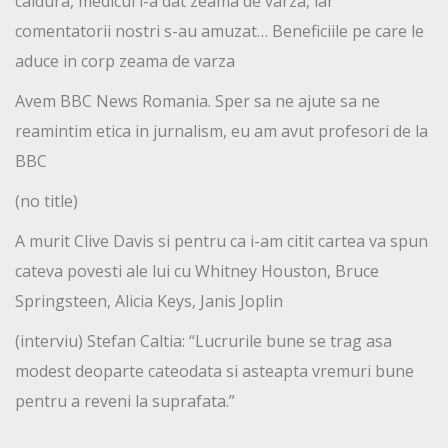
caldura, medicul i-a dat zeama de varza, iar
comentatorii nostri s-au amuzat… Beneficiile pe care le
aduce in corp zeama de varza
Avem BBC News Romania. Sper sa ne ajute sa ne
reamintim etica in jurnalism, eu am avut profesori de la
BBC
(no title)
A murit Clive Davis si pentru ca i-am citit cartea va spun
cateva povesti ale lui cu Whitney Houston, Bruce
Springsteen, Alicia Keys, Janis Joplin
(interviu) Stefan Caltia: “Lucrurile bune se trag asa
modest deoparte cateodata si asteapta vremuri bune
pentru a reveni la suprafata.”