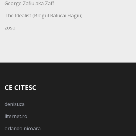
George Zafiu aka Zaff
The Idealist (Blogul Ralucai Hagiu)
zoso
CE CITESC
denisuca
liternet.ro
orlando nicoara