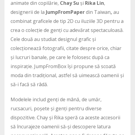
animate din copilărie,
Chay Su
și
Rika Lin
,
designerii de la
JumpFromPaper
din Taiwan
,
au
combinat graficele de tip 2D cu iluziile 3D pentru a
crea o colecție de genți cu adevărat spectaculoasă.
Cele două au studiat designul grafic și
colecționează fotografii, citate despre orice, chiar
și lucruri banale, pe care le folosesc după ca
inspirație. JumpFromBox își propune să scoată
moda din tradițional, astfel să uimească oamenii și
să-i facă să râdă.
Modelele includ genți de mână, de umăr,
rucsacuri, poșete și genți pentru diverse
dispozitive. Chay și Rika speră ca aceste accesorii
să încurajeze oamenii să-și descopere latura