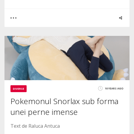
0
0
2600
10 YEARS AGO
DIVERSE
Pokemonul Snorlax sub forma
unei perne imense
Text de Raluca Antuca