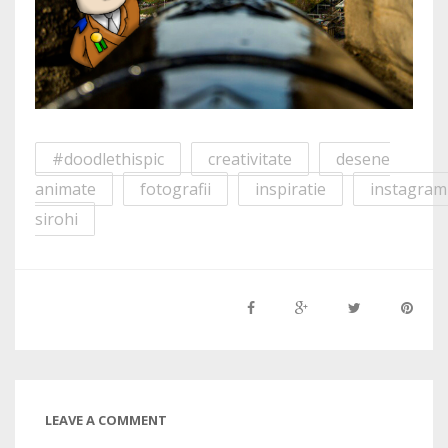
#doodlethispic
creativitate
desene
animate
fotografii
inspiratie
instagram
sirohi
LEAVE A COMMENT