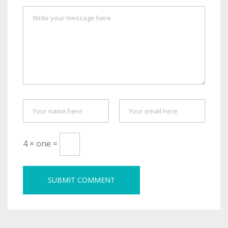
4 × one =