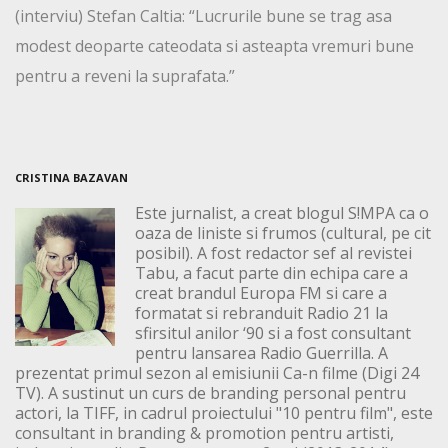
(interviu) Stefan Caltia: “Lucrurile bune se trag asa
modest deoparte cateodata si asteapta vremuri bune
pentru a reveni la suprafata.”
CRISTINA BAZAVAN
Este jurnalist, a creat blogul S!MPA ca o
oaza de liniste si frumos (cultural, pe cit
posibil). A fost redactor sef al revistei
Tabu, a facut parte din echipa care a
creat brandul Europa FM si care a
formatat si rebranduit Radio 21 la
sfirsitul anilor ‘90 si a fost consultant
pentru lansarea Radio Guerrilla. A
prezentat primul sezon al emisiunii Ca-n filme (Digi 24
TV). A sustinut un curs de branding personal pentru
actori, la TIFF, in cadrul proiectului "10 pentru film", este
consultant in branding & promotion pentru artisti,