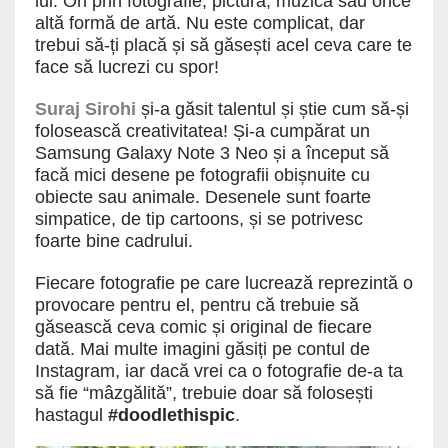
lui. Ori prin fotografie, pictură, muzică sau orice
altă formă de artă. Nu este complicat, dar
trebui să-ți placă și să găsești acel ceva care te
face să lucrezi cu spor!
Suraj Sirohi
și-a găsit talentul și știe cum să-și
folosească creativitatea! Și-a cumpărat un
Samsung Galaxy Note 3 Neo și a început să
facă mici desene pe fotografii obișnuite cu
obiecte sau animale. Desenele sunt foarte
simpatice, de tip cartoons, și se potrivesc
foarte bine cadrului.
Fiecare fotografie pe care lucrează reprezintă o
provocare pentru el, pentru că trebuie să
găsească ceva comic și original de fiecare
dată. Mai multe imagini găsiți pe contul de
Instagram, iar dacă vrei ca o fotografie de-a ta
să fie “mâzgălită”, trebuie doar să folosești
hastagul
#doodlethispic
.