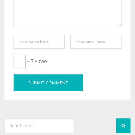
− 7 = two