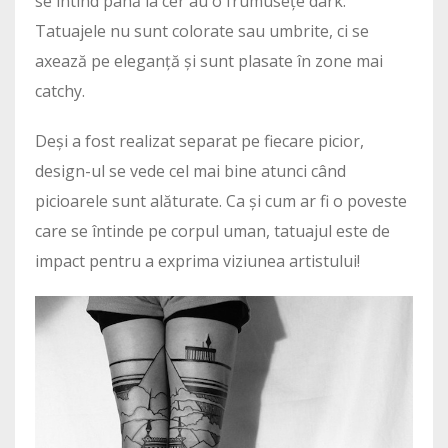
se întind până la cer au o frumusețe dark.
Tatuajele nu sunt colorate sau umbrite, ci se
axează pe eleganță și sunt plasate în zone mai
catchy.
Deși a fost realizat separat pe fiecare picior,
design-ul se vede cel mai bine atunci când
picioarele sunt alăturate. Ca și cum ar fi o poveste
care se întinde pe corpul uman, tatuajul este de
impact pentru a exprima viziunea artistului!