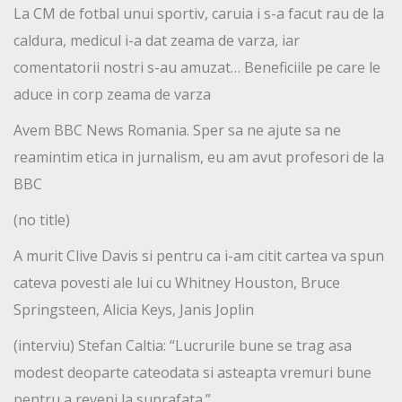
La CM de fotbal unui sportiv, caruia i s-a facut rau de la
caldura, medicul i-a dat zeama de varza, iar
comentatorii nostri s-au amuzat… Beneficiile pe care le
aduce in corp zeama de varza
Avem BBC News Romania. Sper sa ne ajute sa ne
reamintim etica in jurnalism, eu am avut profesori de la
BBC
(no title)
A murit Clive Davis si pentru ca i-am citit cartea va spun
cateva povesti ale lui cu Whitney Houston, Bruce
Springsteen, Alicia Keys, Janis Joplin
(interviu) Stefan Caltia: “Lucrurile bune se trag asa
modest deoparte cateodata si asteapta vremuri bune
pentru a reveni la suprafata.”