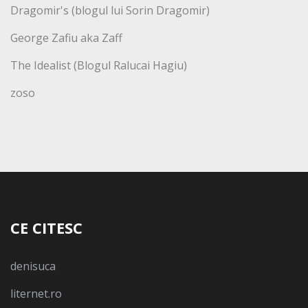
Dragomir's (blogul lui Sorin Dragomir)
George Zafiu aka Zaff
The Idealist (Blogul Ralucai Hagiu)
zoso
CE CITESC
denisuca
liternet.ro