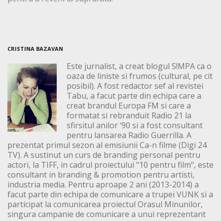
CRISTINA BAZAVAN
Este jurnalist, a creat blogul S!MPA ca o
oaza de liniste si frumos (cultural, pe cit
posibil). A fost redactor sef al revistei
Tabu, a facut parte din echipa care a
creat brandul Europa FM si care a
formatat si rebranduit Radio 21 la
sfirsitul anilor ‘90 si a fost consultant
pentru lansarea Radio Guerrilla. A
prezentat primul sezon al emisiunii Ca-n filme (Digi 24
TV). A sustinut un curs de branding personal pentru
actori, la TIFF, in cadrul proiectului "10 pentru film", este
consultant in branding & promotion pentru artisti,
industria media. Pentru aproape 2 ani (2013-2014) a
facut parte din echipa de comunicare a trupei VUNK si a
participat la comunicarea proiectul Orasul Minunilor,
singura campanie de comunicare a unui reprezentant