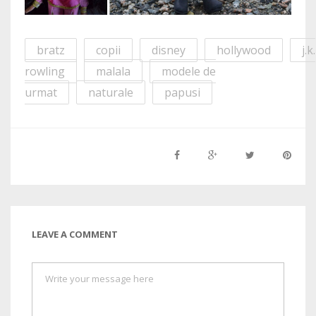
bratz
copii
disney
hollywood
j.k.
rowling
malala
modele de
urmat
naturale
papusi
LEAVE A COMMENT