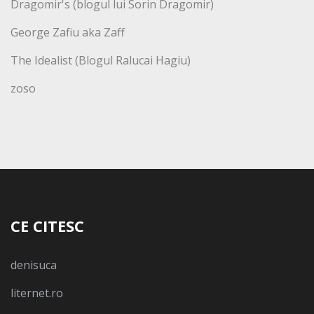
Dragomir's (blogul lui Sorin Dragomir)
George Zafiu aka Zaff
The Idealist (Blogul Ralucai Hagiu)
zoso
CE CITESC
denisuca
liternet.ro