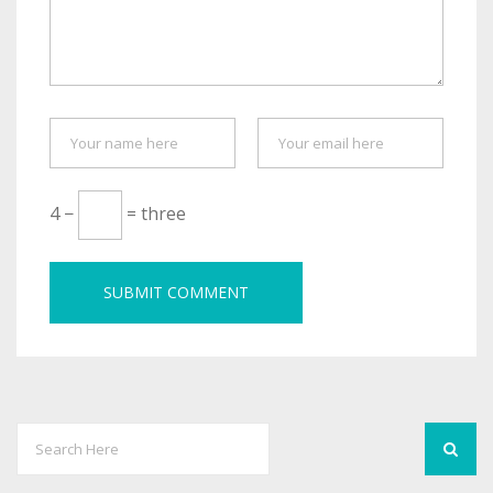
4 −
= three