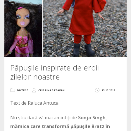
Păpușile inspirate de eroii
zilelor noastre
DIVERSE
CRISTINA BAZAVAN
13.10.2015
Text de Raluca Antuca
Nu știu dacă vă mai amintiți de
Sonja Singh
,
mămica care transformă păpușile Bratz în