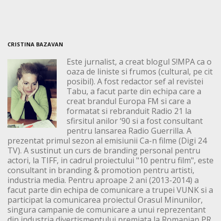
CRISTINA BAZAVAN
Este jurnalist, a creat blogul S!MPA ca o
oaza de liniste si frumos (cultural, pe cit
posibil). A fost redactor sef al revistei
Tabu, a facut parte din echipa care a
creat brandul Europa FM si care a
formatat si rebranduit Radio 21 la
sfirsitul anilor ‘90 si a fost consultant
pentru lansarea Radio Guerrilla. A
prezentat primul sezon al emisiunii Ca-n filme (Digi 24
TV). A sustinut un curs de branding personal pentru
actori, la TIFF, in cadrul proiectului "10 pentru film", este
consultant in branding & promotion pentru artisti,
industria media. Pentru aproape 2 ani (2013-2014) a
facut parte din echipa de comunicare a trupei VUNK si a
participat la comunicarea proiectul Orasul Minunilor,
singura campanie de comunicare a unui reprezentant
din industria divertismentului premiata la Romanian PR