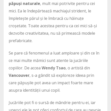
păpuși naturale
, mult mai potrivite pentru cei
mici. Ea le îndepărtează machiajul strident, le
împletește părul și le îmbracă cu hăinuțe
croșetate. Toate acestea pentru ca cei mici să-și
dezvolte creativitatea, nu să primească modele
prefabricate.
Se pare că fenomenul a luat amploare și din ce în
ce mai multe mămici sunt atente la jucăriile
copiilor. De accea
Wendy Tsao
, o artistă din
Vancouver
, s-a gândit să exploreze ideea prin
care păpușile pot avea un impact foarte mare
asupra identității unui copil.
Jucăriile pot fi o sursă de mândrie pentru ei, iar
uneori ele le pot oferi confortul de care au nevoie