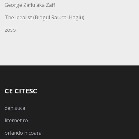
George Zafiu aka Zaff
The Idealist (Blogul Ralucai Hagiu)
zoso
CE CITESC
denisuca
liternet.ro
orlando nicoara