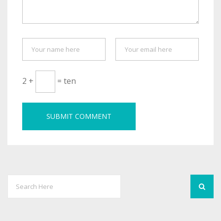
2 +
= ten