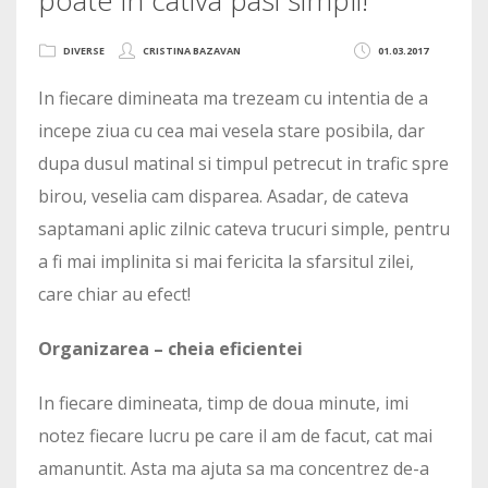
DIVERSE
CRISTINA BAZAVAN
01.03.2017
In fiecare dimineata ma trezeam cu intentia de a
incepe ziua cu cea mai vesela stare posibila, dar
dupa dusul matinal si timpul petrecut in trafic spre
birou, veselia cam disparea. Asadar, de cateva
saptamani aplic zilnic cateva trucuri simple, pentru
a fi mai implinita si mai fericita la sfarsitul zilei,
care chiar au efect!
Organizarea – cheia eficientei
In fiecare dimineata, timp de doua minute, imi
notez fiecare lucru pe care il am de facut, cat mai
amanuntit. Asta ma ajuta sa ma concentrez de-a