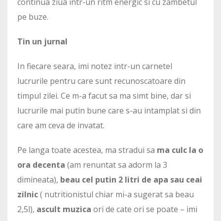
continua ziua intr-un ritm energic si cu zambetul
pe buze.
Tin un jurnal
In fiecare seara, imi notez intr-un carnetel
lucrurile pentru care sunt recunoscatoare din
timpul zilei. Ce m-a facut sa ma simt bine, dar si
lucrurile mai putin bune care s-au intamplat si din
care am ceva de invatat.
Pe langa toate acestea, ma stradui sa
ma culc la o
ora decenta
(am renuntat sa adorm la 3
dimineata),
beau cel putin 2 litri de apa sau ceai
zilnic
( nutritionistul chiar mi-a sugerat sa beau
2,5l),
ascult muzica
ori de cate ori se poate – imi