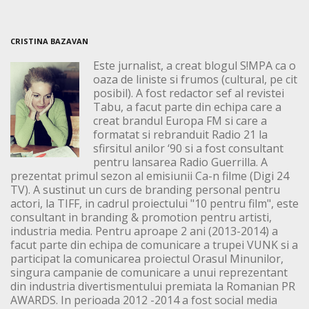
CRISTINA BAZAVAN
Este jurnalist, a creat blogul S!MPA ca o
oaza de liniste si frumos (cultural, pe cit
posibil). A fost redactor sef al revistei
Tabu, a facut parte din echipa care a
creat brandul Europa FM si care a
formatat si rebranduit Radio 21 la
sfirsitul anilor ‘90 si a fost consultant
pentru lansarea Radio Guerrilla. A
prezentat primul sezon al emisiunii Ca-n filme (Digi 24
TV). A sustinut un curs de branding personal pentru
actori, la TIFF, in cadrul proiectului "10 pentru film", este
consultant in branding & promotion pentru artisti,
industria media. Pentru aproape 2 ani (2013-2014) a
facut parte din echipa de comunicare a trupei VUNK si a
participat la comunicarea proiectul Orasul Minunilor,
singura campanie de comunicare a unui reprezentant
din industria divertismentului premiata la Romanian PR
AWARDS. In perioada 2012 -2014 a fost social media