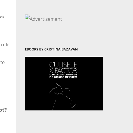
018
 cele
EBOOKS BY CRISTINA BAZAVAN
nte
ot?