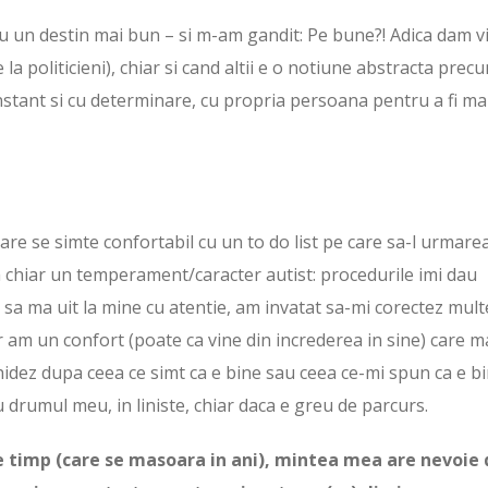
au un destin mai bun – si m-am gandit: Pe bune?! Adica dam v
e la politicieni), chiar si cand altii e o notiune abstracta prec
stant si cu determinare, cu propria persoana pentru a fi ma
are se simte confortabil cu un to do list pe care sa-l urmare
chiar un temperament/caracter autist: procedurile imi dau
t sa ma uit la mine cu atentie, am invatat sa-mi corectez mult
 am un confort (poate ca vine din increderea in sine) care m
hidez dupa ceea ce simt ca e bine sau ceea ce-mi spun ca e b
 drumul meu, in liniste, chiar daca e greu de parcurs.
e timp (care se masoara in ani), mintea mea are nevoie 