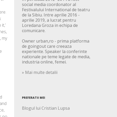
social media coordonator al
Festivalului International de teatru
ere.
de la Sibiu. Intre aprilie 2016 -
k
aprilie 2019, a lucrat pentru
it,’
Loredana Groza in echipa de
comunicare.
hes,
, my
Owner urban,ro - prima platforma
de goingout care creeaza
he
experiente. Speaker la conferinte
nationale pe teme legate de media,
industria online, femei.
» Mai multe detalii
ad
PREFERATII MEI
 and
Blogul lui Cristian Lupsa
ce,
is no