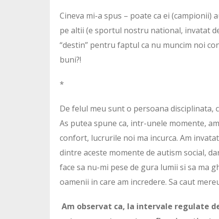
Cineva mi-a spus – poate ca ei (campionii) 
pe altii (e sportul nostru national, invatat d
“destin” pentru faptul ca nu muncim noi con
buni?!
*
De felul meu sunt o persoana disciplinata, c
As putea spune ca, intr-unele momente, am 
confort, lucrurile noi ma incurca. Am invata
dintre aceste momente de autism social, dar
face sa nu-mi pese de gura lumii si sa ma g
oamenii in care am incredere. Sa caut mereu
Am observat ca, la intervale regulate d