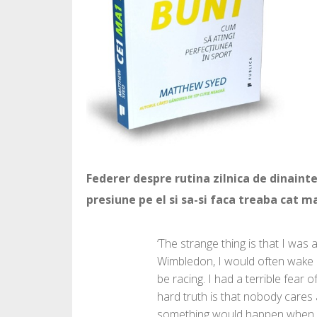
Federer despre rutina zilnica de dinainte
presiune pe el si sa-si faca treaba cat ma
‘The strange thing is that I was
Wimbledon, I would often wake u
be racing. I had a terrible fear o
hard truth is that nobody cares a
something would happen when I wa