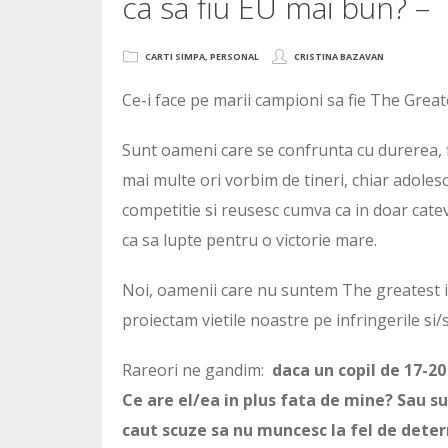
ca sa fiu EU mai bun? –
CARTI SIMPA
,
PERSONAL
CRISTINA BAZAVAN
Ce-i face pe marii campioni sa fie The Great
Sunt oameni care se confrunta cu durerea, f
mai multe ori vorbim de tineri, chiar adole
competitie si reusesc cumva ca in doar cate
ca sa lupte pentru o victorie mare.
Noi, oamenii care nu suntem The greatest in 
proiectam vietile noastre pe infringerile si/sa
Rareori ne gandim:
daca un copil de 17-20
Ce are el/ea in plus fata de mine? Sau su
caut scuze sa nu muncesc la fel de dete