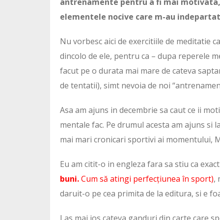
antrenamente pentru a fi mai motivata, 
elementele nocive care m-au indepartat 
Nu vorbesc aici de exercitiile de meditatie ca
dincolo de ele, pentru ca – dupa reperele m
facut pe o durata mai mare de cateva saptam
de tentatii), simt nevoia de noi “antrenamen
Asa am ajuns in decembrie sa caut ce ii moti
mentale fac. Pe drumul acesta am ajuns si la
mai mari cronicari sportivi ai momentului,
Eu am citit-o in engleza fara sa stiu ca exact
buni.
Cum să atingi perfecțiunea în sport
)
,
daruit-o pe cea primita de la editura, si e f
Las mai jos cateva ganduri din carte care spe