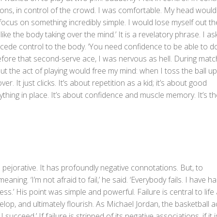
tions, in control of the crowd. I was comfortable. My head would
 focus on something incredibly simple. I would lose myself out th
ike the body taking over the mind.’ It is a revelatory phrase. I as
cede control to the body. ‘You need confidence to be able to do 
efore that second-serve ace, I was nervous as hell. During matc
But the act of playing would free my mind: when I toss the ball up
. It just clicks. It’s about repetition as a kid; it’s about good
rything in place. It’s about confidence and muscle memory. It’s t
a pejorative. It has profoundly negative connotations. But, to
eaning. ‘I’m not afraid to fail,’ he said. ‘Everybody fails. I have h
ss.’ His point was simple and powerful. Failure is central to life
elop, and ultimately flourish. As Michael Jordan, the basketball a
y I succeed.’ If failure is stripped of its negative associations, if it 