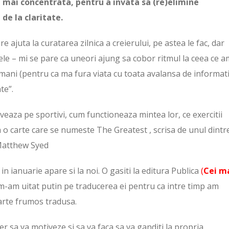
mai concentrata, pentru a invata sa (re)elimine
de la claritate.
re ajuta la curatarea zilnica a creierului, pe astea le fac, dar
ele – mi se pare ca uneori ajung sa cobor ritmul la ceea ce a
ani (pentru ca ma fura viata cu toata avalansa de informatii
te”.
veaza pe sportivi, cum functioneaza mintea lor, ce exercitii
 o carte care se numeste The Greatest , scrisa de unul dintre
 Matthew Syed
 in ianuarie apare si la noi. O gasiti la editura Publica
(
Cei m
 m-am uitat putin pe traducerea ei pentru ca intre timp am
oarte frumos tradusa.
r sa va motiveze si sa va faca sa va ganditi la propria