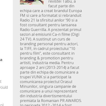
revistei Tabu, a
facut parte din
echipa care a creat brandul Europa
FM si care a formatat si rebranduit
Radio 21 la sfirsitul anilor ‘90 si a
fost consultant pentru lansarea
Radio Guerrilla. A prezentat primul
sezon al emisiunii Ca-n filme (Digi
24 TV). A sustinut un curs de
branding personal pentru actori,
la TIFF, in cadrul proiectului "10
pentru film", este consultant in
branding & promotion pentru
na
artisti, industria media. Pentru
aproape 2 ani (2013-2014) a facut
parte din echipa de comunicare a
trupei VUNK si a participat la
t
comunicarea proiectul Orasul
Minunilor, singura campanie de
would
comunicare a unui reprezentant
din industria divertismentului
premiata la Romanian PR AWARDS.
rol
In perioada 2012 -2014 a fost