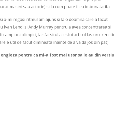
arat masini sau actorie) si la cum poate fi ea imbunatatita.
 a-mi regasi ritmul am ajuns si la o doamna care a facut
t cu Ivan Lendl si Andy Murray pentru a avea concentrarea si
ti campioni olimpici, la sfarsitul acestui articol las un exerciti
re e util de facut dimineata inainte de a va da jos din pat)
 engleza pentru ca mi-a fost mai usor sa le au din versi