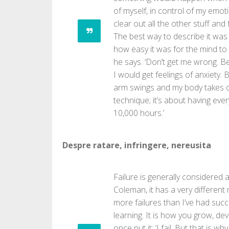
of myself, in control of my emo
clear out all the other stuff and
The best way to describe it was l
how easy it was for the mind to 
he says. ‘Don’t get me wrong. B
I would get feelings of anxiety. 
arm swings and my body takes over
technique; it’s about having eve
10,000 hours.’
Despre ratare, infringere, nereusita
Failure is generally considered 
Coleman, it has a very different m
more failures than I’ve had succe
learning. It is how you grow, dev
once put it: ‘I fail. But that is wh