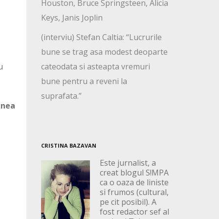
Houston, Bruce Springsteen, Alicia
Keys, Janis Joplin
(interviu) Stefan Caltia: “Lucrurile
bune se trag asa modest deoparte
u
cateodata si asteapta vremuri
bune pentru a reveni la
suprafata.”
unea
CRISTINA BAZAVAN
Este jurnalist, a
creat blogul S!MPA
ca o oaza de liniste
si frumos (cultural,
pe cit posibil). A
fost redactor sef al