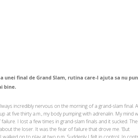
a unei final de Grand Slam, rutina care-l ajuta sa nu pu
i bine.
 always incredibly nervous on the morning of a grand-slam final. A
p at five thirty a.m., my body pumping with adrenalin. My mind 
f failure. I lost a few times in grand-slam finals and it sucked. The
bout the loser. It was the fear of failure that drove me. ‘But
lked on to play at two p.m. Suddenly I felt in control. In cont