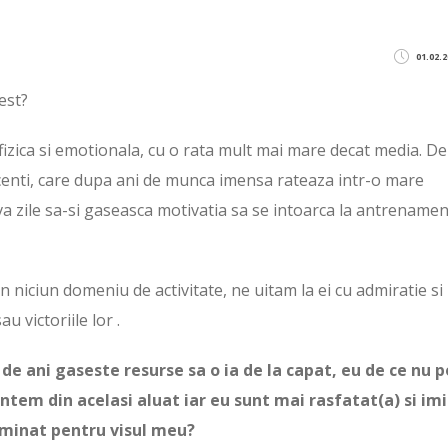
01.02.2
est?
izica si emotionala, cu o rata mult mai mare decat media. De
scenti, care dupa ani de munca imensa rateaza intr-o mare
va zile sa-si gaseasca motivatia sa se intoarca la antrename
niciun domeniu de activitate, ne uitam la ei cu admiratie si
u victoriile lor .
 de ani gaseste resurse sa o ia de la capat, eu de ce nu p
ntem din acelasi aluat iar eu sunt mai rasfatat(a) si imi
rminat pentru visul meu?