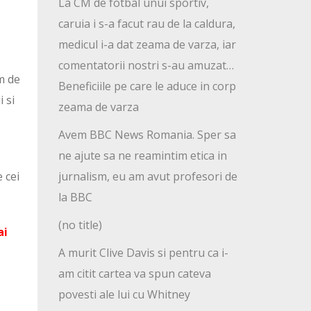
La CM de fotbal unui sportiv,
caruia i s-a facut rau de la caldura,
medicul i-a dat zeama de varza, iar
comentatorii nostri s-au amuzat…
m de
Beneficiile pe care le aduce in corp
 si
zeama de varza
Avem BBC News Romania. Sper sa
ne ajute sa ne reamintim etica in
 cei
jurnalism, eu am avut profesori de
la BBC
(no title)
ai
A murit Clive Davis si pentru ca i-
am citit cartea va spun cateva
povesti ale lui cu Whitney