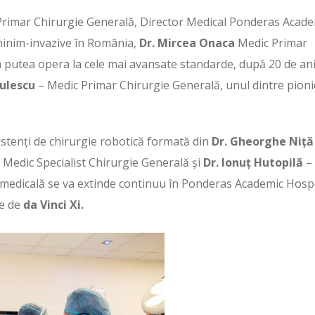
rimar Chirurgie Generală, Director Medical Ponderas Acade
 minim-invazive în România,
Dr. Mircea Onaca
Medic Primar
a putea opera la cele mai avansate standarde, după 20 de an
mulescu
– Medic Primar Chirurgie Generală, unul dintre pionie
sistenți de chirurgie robotică formată din
Dr. Gheorghe Niță
 Medic Specialist Chirurgie Generală și
Dr. Ionuț Hutopilă
–
 medicală se va extinde continuu în Ponderas Academic Hospi
te de
da Vinci Xi.