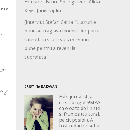
Houston, Bruce Springsteen, Alicia
 era
Keys, Janis Joplin
(interviu) Stefan Caltia: “Lucrurile
bune se trag asa modest deoparte
or
cateodata si asteapta vremuri
bune pentru a reveni la
suprafata.”
nim
CRISTINA BAZAVAN
ing”,
Este jurnalist, a
l
creat blogul S!MPA
ca o oaza de liniste
si frumos (cultural,
pe cit posibil). A
fost redactor sef al