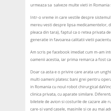
urmeaza sa salveze multe vieti in Romania si
Intr-o vreme in care vestile despre sistemul
mereu vesti despre lipsa medicamentelor, d
pleaca din tara), faptul ca o retea privata 
generatie in favoarea calitatii vietii pacient
Am scris pe facebook imediat cum m-am intors
oamenii acestia, iar prima remarca a fost ca
Doar ca asta e o privire care arata un unghi
multi oameni platesc bani grei pentru operati
in Romania cu noul robot chirurgical daVin
clinica privata, cu aparate similare. Diferen
biletele de avion si costurile de cazare ale
care-si vand casele, masinile si ce au mai ad