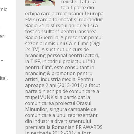
revistei Tabu, a
facut parte din
mic
echipa care a creat brandul Europa
FM si care a formatat si rebranduit
Radio 21 la sfirsitul anilor ‘90 si a
i
fost consultant pentru lansarea
rii
Radio Guerrilla. A prezentat primul
sezon al emisiunii Ca-n filme (Digi
24 TV). A sustinut un curs de
branding personal pentru actori,
–
la TIFF, in cadrul proiectului "10
pentru film", este consultant in
branding & promotion pentru
tal,
artisti, industria media. Pentru
aproape 2 ani (2013-2014) a facut
parte din echipa de comunicare a
trupei VUNK si a participat la
comunicarea proiectul Orasul
Minunilor, singura campanie de
comunicare a unui reprezentant
din industria divertismentului
premiata la Romanian PR AWARDS.
In perioada 2012 -2014 a fost