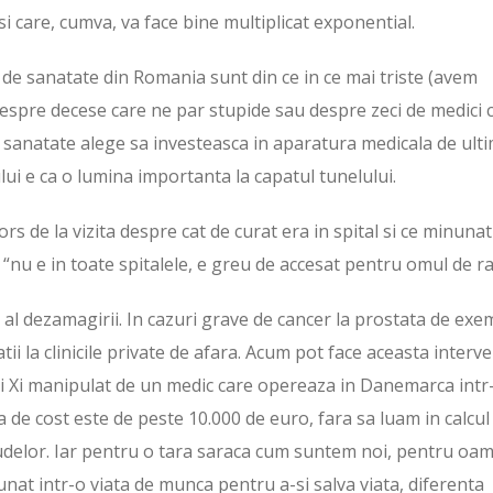
 care, cumva, va face bine multiplicat exponential.
 de sanatate din Romania sunt din ce in ce mai triste (avem
espre decese care ne par stupide sau despre zeci de medici 
de sanatate alege sa investeasca in aparatura medicala de ult
ului e ca o lumina importanta la capatul tunelului.
 de la vizita despre cat de curat era in spital si ce minunati
 “nu e in toate spitalele, e greu de accesat pentru omul de ra
 al dezamagirii. In cazuri grave de cancer la prostata de exe
i la clinicile private de afara. Acum pot face aceasta interve
ci Xi manipulat de un medic care opereaza in Danemarca intr
ta de cost este de peste 10.000 de euro, fara sa luam in calcul
 rudelor. Iar pentru o tara saraca cum suntem noi, pentru oa
unat intr-o viata de munca pentru a-si salva viata, diferenta