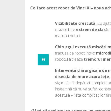
Ce face acest robot da Vinci Xi– noua a
Vizibilitate crescută.
Cu ajut
o vizibilitate
extrem de clară
,
mai mici detalii.
Chirurgul execută mișcări m
tradusă de robot într-o
microdi
robotul filtrează
tremorul ine
Intervenții chirurgicale de 
disecția de mare acuratețe
,
sigur că a îndepărtat complet tu
înseamnă că nu va suferi consecin
acestuia – rata complicațiilor fii
(Medicii explicau ca acum cu un asemene