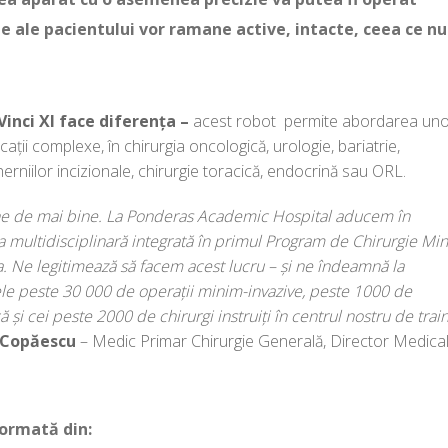
le ale pacientului vor ramane active, intacte, ceea ce nu
Vinci XI face diferența –
acest robot permite abordarea un
icații complexe, în chirurgia oncologică, urologie, bariatrie,
 herniilor incizionale, chirurgie toracică, endocrină sau ORL.
ne de mai bine. La Ponderas Academic Hospital aducem în
a multidisciplinară integrată în primul Program de Chirurgie Mi
a. Ne legitimează să facem acest lucru – și ne îndeamnă la
cele peste 30 000 de operații minim-invazive, peste 1000 de
ă și cei peste 2000 de chirurgi instruiți în centrul nostru de train
n Copăescu
– Medic Primar Chirurgie Generală, Director Medica
formată din: