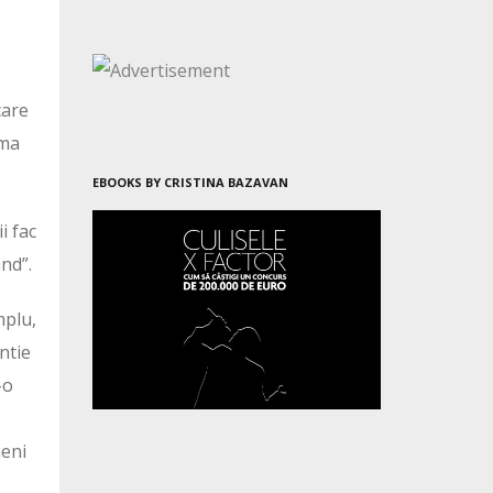
care
ima
EBOOKS BY CRISTINA BAZAVAN
i fac
nd”.
mplu,
ntie
-o
meni