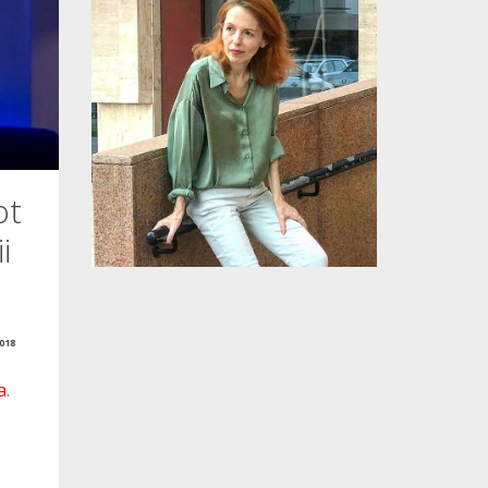
ot
i
018
a
.