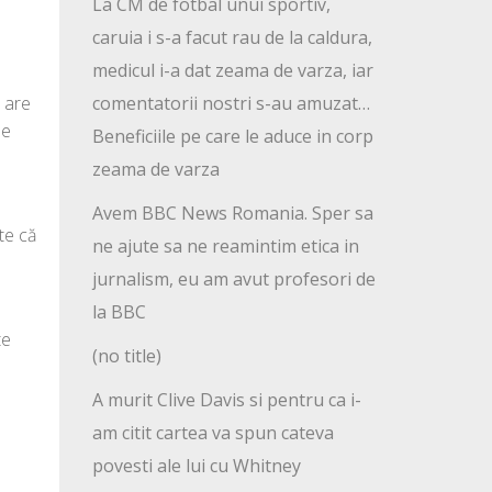
La CM de fotbal unui sportiv,
caruia i s-a facut rau de la caldura,
medicul i-a dat zeama de varza, iar
comentatorii nostri s-au amuzat…
, are
le
Beneficiile pe care le aduce in corp
zeama de varza
Avem BBC News Romania. Sper sa
te că
ne ajute sa ne reamintim etica in
jurnalism, eu am avut profesori de
la BBC
te
(no title)
A murit Clive Davis si pentru ca i-
am citit cartea va spun cateva
povesti ale lui cu Whitney