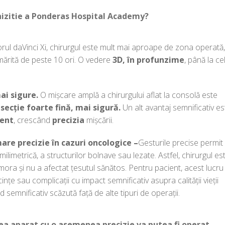
chizitie a Ponderas Hospital Academy?
orul daVinci Xi, chirurgul este mult mai aproape de zona operată
 mărită de peste 10 ori. O vedere
3D, în profunzime
, până la ce
ai sigure.
O mișcare amplă a chirurgului aflat la consolă este
secție foarte fină, mai sigură.
Un alt avantaj semnificativ es
rent
, crescând
precizia
mișcării.
mare precizie în cazuri oncologice –
Gesturile precise permit
 milimetrică, a structurilor bolnave sau lezate. Astfel, chirurgul es
mora și nu a afectat țesutul sănătos. Pentru pacient, acest lucru
țe sau complicații cu impact semnificativ asupra calității vieții
nd semnificativ scăzută față de alte tipuri de operații.
a aparat cu o asemenea precizie va putea fi operat