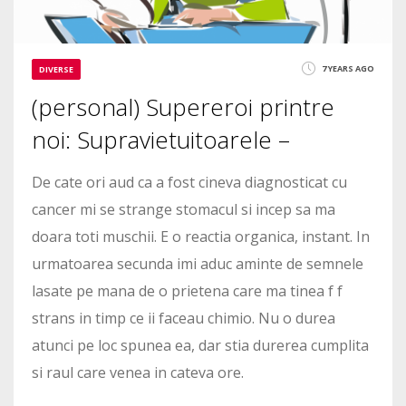
7 YEARS AGO
DIVERSE
(personal) Supereroi printre
noi: Supravietuitoarele –
De cate ori aud ca a fost cineva diagnosticat cu
cancer mi se strange stomacul si incep sa ma
doara toti muschii. E o reactia organica, instant. In
urmatoarea secunda imi aduc aminte de semnele
lasate pe mana de o prietena care ma tinea f f
strans in timp ce ii faceau chimio. Nu o durea
atunci pe loc spunea ea, dar stia durerea cumplita
si raul care venea in cateva ore.