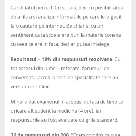
Candidatul perfect. Cu scoala, deci cu posibilitatea
de a filtra si analiza informatiile pe care le-a gasit
la o cautare pe internet. Ba chiar si cu un
sentiment ca la scoala era bun la materie conexa
cu ceea ce are in fata, deci ar putea intelege.
Rezultatul – 18% din raspunsuri rezolvate
. Cu
tot accesul din lume – referate, forumuri de
conversatii, acces la carti de specialitate care au
versiuni in online.
Mihai a dat examenul in aceeasi durata de timp ca
oricare alt sudent la medicina (4 ore), iar
raspunsurile au fost evaluate cu grila standard.
36 de raspunsuri din 200. “
Eram convins ca o sa