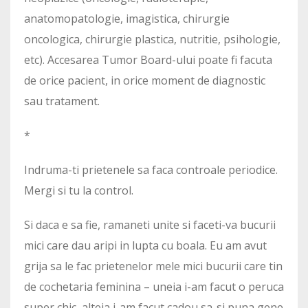
anatomopatologie, imagistica, chirurgie
oncologica, chirurgie plastica, nutritie, psihologie,
etc). Accesarea Tumor Board-ului poate fi facuta
de orice pacient, in orice moment de diagnostic
sau tratament.
*
Indruma-ti prietenele sa faca controale periodice.
Mergi si tu la control.
Si daca e sa fie, ramaneti unite si faceti-va bucurii
mici care dau aripi in lupta cu boala. Eu am avut
grija sa le fac prietenelor mele mici bucurii care tin
de cochetaria feminina – uneia i-am facut o peruca
super chic, alteia i-am facut cadou sa-si puna gene