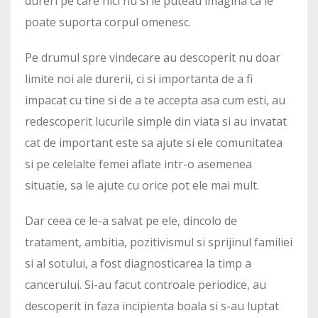
dureri pe care nici nu si le puteau imagina ca le
poate suporta corpul omenesc.
Pe drumul spre vindecare au descoperit nu doar
limite noi ale durerii, ci si importanta de a fi
impacat cu tine si de a te accepta asa cum esti, au
redescoperit lucurile simple din viata si au invatat
cat de important este sa ajute si ele comunitatea
si pe celelalte femei aflate intr-o asemenea
situatie, sa le ajute cu orice pot ele mai mult.
Dar ceea ce le-a salvat pe ele, dincolo de
tratament, ambitia, pozitivismul si sprijinul familiei
si al sotului, a fost diagnosticarea la timp a
cancerului. Si-au facut controale periodice, au
descoperit in faza incipienta boala si s-au luptat