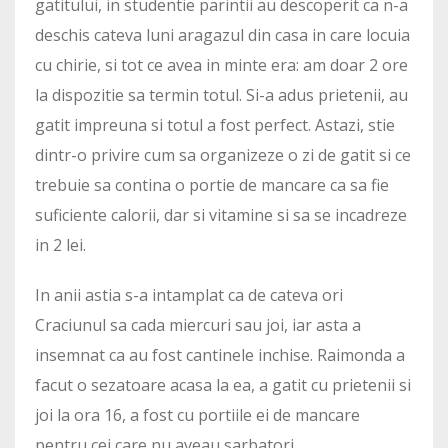
gatitului, in studentie parintii au descoperit ca n-a
deschis cateva luni aragazul din casa in care locuia
cu chirie, si tot ce avea in minte era: am doar 2 ore
la dispozitie sa termin totul. Si-a adus prietenii, au
gatit impreuna si totul a fost perfect. Astazi, stie
dintr-o privire cum sa organizeze o zi de gatit si ce
trebuie sa contina o portie de mancare ca sa fie
suficiente calorii, dar si vitamine si sa se incadreze
in 2 lei.
In anii astia s-a intamplat ca de cateva ori
Craciunul sa cada miercuri sau joi, iar asta a
insemnat ca au fost cantinele inchise. Raimonda a
facut o sezatoare acasa la ea, a gatit cu prietenii si
joi la ora 16, a fost cu portiile ei de mancare
pentru cei care nu aveau sarbatori.