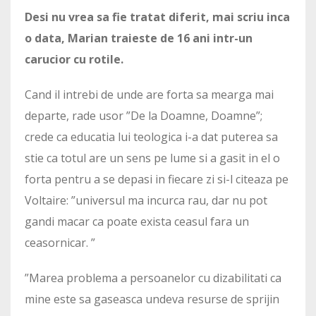
Desi nu vrea sa fie tratat diferit, mai scriu inca
o data, Marian traieste de 16 ani intr-un
carucior cu rotile.
Cand il intrebi de unde are forta sa mearga mai
departe, rade usor ”De la Doamne, Doamne”;
crede ca educatia lui teologica i-a dat puterea sa
stie ca totul are un sens pe lume si a gasit in el o
forta pentru a se depasi in fiecare zi si-l citeaza pe
Voltaire: ”universul ma incurca rau, dar nu pot
gandi macar ca poate exista ceasul fara un
ceasornicar. ”
”Marea problema a persoanelor cu dizabilitati ca
mine este sa gaseasca undeva resurse de sprijin