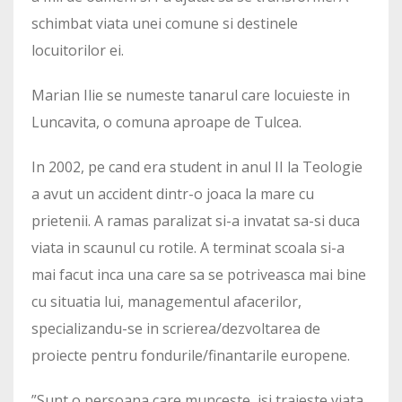
schimbat viata unei comune si destinele
locuitorilor ei.
Marian Ilie se numeste tanarul care locuieste in
Luncavita, o comuna aproape de Tulcea.
In 2002, pe cand era student in anul II la Teologie
a avut un accident dintr-o joaca la mare cu
prietenii. A ramas paralizat si-a invatat sa-si duca
viata in scaunul cu rotile. A terminat scoala si-a
mai facut inca una care sa se potriveasca mai bine
cu situatia lui, managementul afacerilor,
specializandu-se in scrierea/dezvoltarea de
proiecte pentru fondurile/finantarile europene.
”Sunt o persoana care munceste, isi traieste viata,