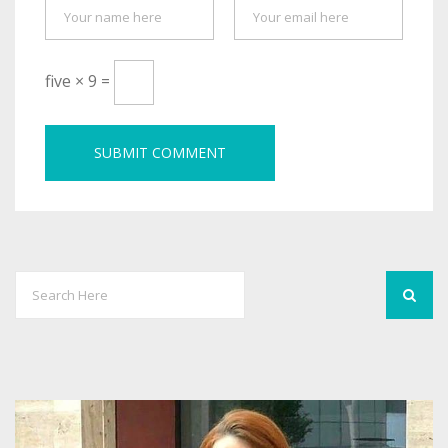
five × 9 =