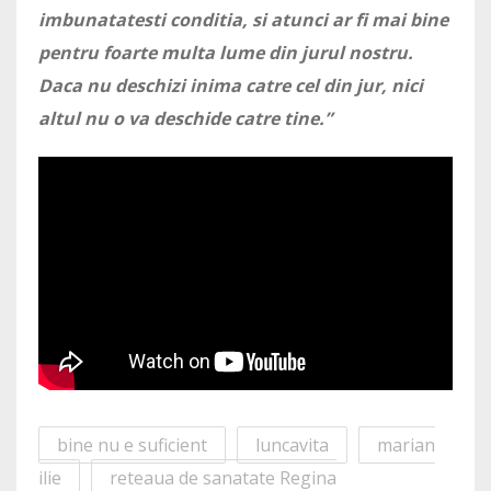
imbunatatesti conditia, si atunci ar fi mai bine
pentru foarte multa lume din jurul nostru.
Daca nu deschizi inima catre cel din jur, nici
altul nu o va deschide catre tine.”
bine nu e suficient
luncavita
marian
ilie
reteaua de sanatate Regina