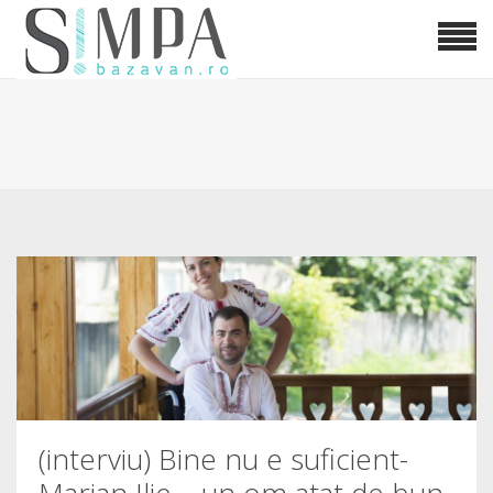
(interviu) Bine nu e suficient-
Marian Ilie – un om atat de bun,