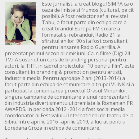
Este jurnalist, a creat blogul S!MPA ca o
oaza de liniste si frumos (cultural, pe cit
posibil). A fost redactor sef al revistei
Tabu, a facut parte din echipa care a
creat brandul Europa FM si care a
formatat si rebranduit Radio 21 la
sfirsitul anilor ‘90 si a fost consultant
pentru lansarea Radio Guerrilla. A
prezentat primul sezon al emisiunii Ca-n filme (Digi 24
TV). A sustinut un curs de branding personal pentru
actori, la TIFF, in cadrul proiectului "10 pentru film", este
consultant in branding & promotion pentru artisti,
industria media. Pentru aproape 2 ani (2013-2014) a
facut parte din echipa de comunicare a trupei VUNK si a
participat la comunicarea proiectul Orasul Minunilor,
singura campanie de comunicare a unui reprezentant
din industria divertismentului premiata la Romanian PR
AWARDS. In perioada 2012 -2014 a fost social media
coordonator al Festivalului International de teatru de la
Sibiu. Intre aprilie 2016 -aprilie 2019, a lucrat pentru
Loredana Groza in echipa de comunicare.