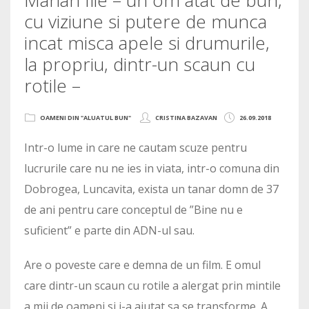
cu viziune si putere de munca
incat misca apele si drumurile,
la propriu, dintr-un scaun cu
rotile –
OAMENI DIN "ALUATUL BUN"
CRISTINA BAZAVAN
26.09.2018
Intr-o lume in care ne cautam scuze pentru
lucrurile care nu ne ies in viata, intr-o comuna din
Dobrogea, Luncavita, exista un tanar domn de 37
de ani pentru care conceptul de ”Bine nu e
suficient” e parte din ADN-ul sau.
Are o poveste care e demna de un film. E omul
care dintr-un scaun cu rotile a alergat prin mintile
a mii de oameni si i-a ajutat sa se transforme. A