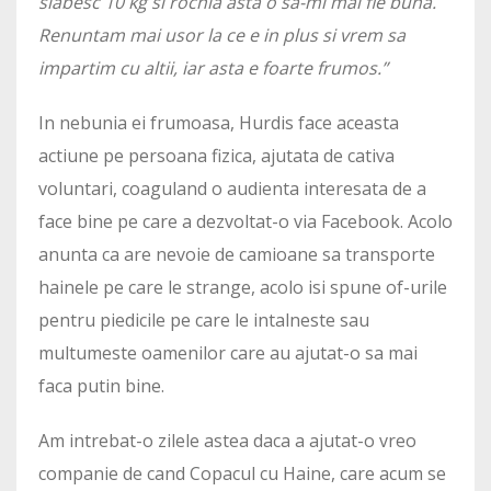
slabesc 10 kg si rochia asta o sa-mi mai fie buna.
Renuntam mai usor la ce e in plus si vrem sa
impartim cu altii, iar asta e foarte frumos.”
In nebunia ei frumoasa, Hurdis face aceasta
actiune pe persoana fizica, ajutata de cativa
voluntari, coaguland o audienta interesata de a
face bine pe care a dezvoltat-o via Facebook. Acolo
anunta ca are nevoie de camioane sa transporte
hainele pe care le strange, acolo isi spune of-urile
pentru piedicile pe care le intalneste sau
multumeste oamenilor care au ajutat-o sa mai
faca putin bine.
Am intrebat-o zilele astea daca a ajutat-o vreo
companie de cand Copacul cu Haine, care acum se