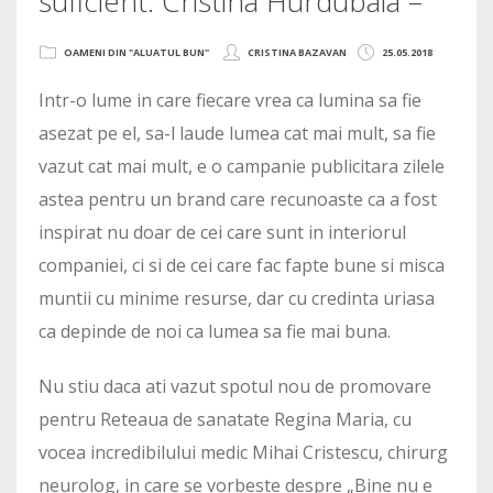
suficient: Cristina Hurdubaia –
OAMENI DIN "ALUATUL BUN"
CRISTINA BAZAVAN
25.05.2018
Intr-o lume in care fiecare vrea ca lumina sa fie
asezat pe el, sa-l laude lumea cat mai mult, sa fie
vazut cat mai mult, e o campanie publicitara zilele
astea pentru un brand care recunoaste ca a fost
inspirat nu doar de cei care sunt in interiorul
companiei, ci si de cei care fac fapte bune si misca
muntii cu minime resurse, dar cu credinta uriasa
ca depinde de noi ca lumea sa fie mai buna.
Nu stiu daca ati vazut spotul nou de promovare
pentru Reteaua de sanatate Regina Maria, cu
vocea incredibilului medic Mihai Cristescu, chirurg
neurolog, in care se vorbeste despre „Bine nu e