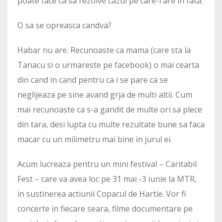
poate face ca sa rezolve cazul pe care-l are in fata.
O sa se opreasca candva?
Habar nu are. Recunoaste ca mama (care sta la
Tanacu si o urmareste pe facebook) o mai cearta
din cand in cand pentru ca i se pare ca se
neglijeaza pe sine avand grja de multi altii. Cum
mai recunoaste ca s-a gandit de multe ori sa plece
din tara, desi lupta cu multe rezultate bune sa faca
macar cu un milimetru mai bine in jurul ei.
Acum lucreaza pentru un mini festival – Caritabil
Fest – care va avea loc pe 31 mai -3 iunie la MTR,
in sustinerea actiunii Copacul de Hartie. Vor fi
concerte in fiecare seara, filme documentare pe