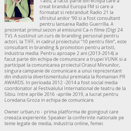
Tabu, a facut parte din echipa care a
creat brandul Europa FM si care a
formatat si rebranduit Radio 21 la
sfirsitul anilor ‘90 si a fost consultant
pentru lansarea Radio Guerrilla. A
prezentat primul sezon al emisiunii Ca-n filme (Digi 24
TV). A sustinut un curs de branding personal pentru
actori, la TIFF, in cadrul proiectului "10 pentru film", este
consultant in branding & promotion pentru artisti,
industria media. Pentru aproape 2 ani (2013-2014) a
facut parte din echipa de comunicare a trupei VUNK si a
participat la comunicarea proiectul Orasul Minunilor,
singura campanie de comunicare a unui reprezentant
din industria divertismentului premiata la Romanian PR
AWARDS. In perioada 2012 -2014 a fost social media
coordonator al Festivalului International de teatru de la
Sibiu. Intre aprilie 2016 -aprilie 2019, a lucrat pentru
Loredana Groza in echipa de comunicare.
Owner urban,ro - prima platforma de goingout care
creeaza experiente. Speaker la conferinte nationale pe
teme legate de media, industria online, femei.