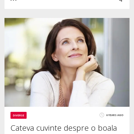
0
0
3120
6 YEARS AGO
DIVERSE
Cateva cuvinte despre o boala