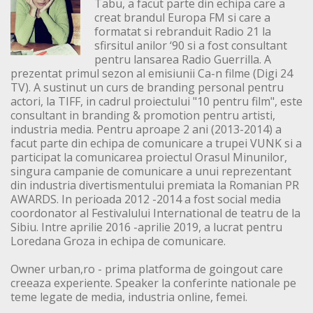
Tabu, a facut parte din echipa care a
creat brandul Europa FM si care a
formatat si rebranduit Radio 21 la
sfirsitul anilor ‘90 si a fost consultant
pentru lansarea Radio Guerrilla. A
prezentat primul sezon al emisiunii Ca-n filme (Digi 24
TV). A sustinut un curs de branding personal pentru
actori, la TIFF, in cadrul proiectului "10 pentru film", este
consultant in branding & promotion pentru artisti,
industria media. Pentru aproape 2 ani (2013-2014) a
facut parte din echipa de comunicare a trupei VUNK si a
participat la comunicarea proiectul Orasul Minunilor,
singura campanie de comunicare a unui reprezentant
din industria divertismentului premiata la Romanian PR
AWARDS. In perioada 2012 -2014 a fost social media
coordonator al Festivalului International de teatru de la
Sibiu. Intre aprilie 2016 -aprilie 2019, a lucrat pentru
Loredana Groza in echipa de comunicare.
Owner urban,ro - prima platforma de goingout care
creeaza experiente. Speaker la conferinte nationale pe
teme legate de media, industria online, femei.