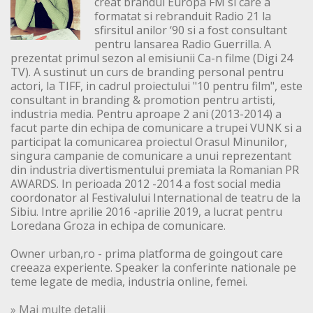
creat brandul Europa FM si care a
formatat si rebranduit Radio 21 la
sfirsitul anilor ‘90 si a fost consultant
pentru lansarea Radio Guerrilla. A
prezentat primul sezon al emisiunii Ca-n filme (Digi 24
TV). A sustinut un curs de branding personal pentru
actori, la TIFF, in cadrul proiectului "10 pentru film", este
consultant in branding & promotion pentru artisti,
industria media. Pentru aproape 2 ani (2013-2014) a
facut parte din echipa de comunicare a trupei VUNK si a
participat la comunicarea proiectul Orasul Minunilor,
singura campanie de comunicare a unui reprezentant
din industria divertismentului premiata la Romanian PR
AWARDS. In perioada 2012 -2014 a fost social media
coordonator al Festivalului International de teatru de la
Sibiu. Intre aprilie 2016 -aprilie 2019, a lucrat pentru
Loredana Groza in echipa de comunicare.
Owner urban,ro - prima platforma de goingout care
creeaza experiente. Speaker la conferinte nationale pe
teme legate de media, industria online, femei.
» Mai multe detalii