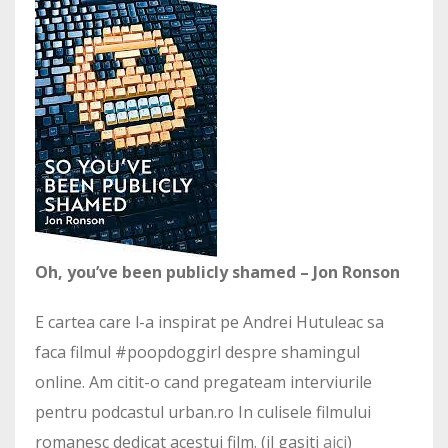
Oh, you’ve been publicly shamed – Jon Ronson
E cartea care l-a inspirat pe Andrei Hutuleac sa
faca filmul #poopdoggirl despre shamingul
online. Am citit-o cand pregateam interviurile
pentru podcastul urban.ro In culisele filmului
romanesc dedicat acestui film. (il gasiti
aici
)