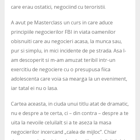
care erau ostatici, negociind cu teroristii.
A avut pe Masterclass un curs in care aduce
principiile negocierilor FBI in viata oamenilor
obisnuiti care au negocieri acasa, la munca sau,
pur si simplu, in mici incidente de pe strada. Asa l-
am descoperit si m-am amuzat teribil intr-un
exercitiu de negociere cu o presupusa fiica
adolescenta care voia sa mearga la un eveniment,
iar tatal ei nu o lasa.
Cartea aceasta, in ciuda unui titlu atat de dramatic,
nu e despre a te certa, ci – din contra – despre a te
uita la nevoile celuilalt si a te aseza la masa
negocierilor incercand „calea de mijloc”. Chiar