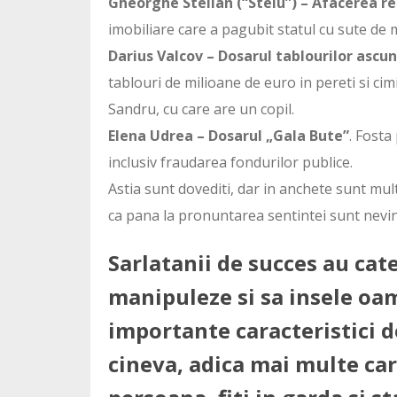
Gheorghe Stelian (“Stelu”) – Afacerea re
imobiliare care a pagubit statul cu sute de 
Darius Valcov – Dosarul tablourilor ascun
tablouri de milioane de euro in pereti si cimi
Sandru, cu care are un copil.
Elena Udrea – Dosarul „Gala Bute”
. Fosta
inclusiv fraudarea fondurilor publice.
Astia sunt dovediti, dar in anchete sunt mul
ca pana la pronuntarea sentintei sunt nevin
Sarlatanii de succes au cat
manipuleze si sa insele oam
importante caracteristici de
cineva, adica mai multe cara