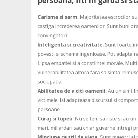
persoana, fiti in garda si s
Carisma si sarm.
Majoritatea escrocilor sun
castiga increderea oamenilor. Sunt buni orat
convingatori.
Inteligenta si creativitate.
Sunt foarte in
povesti si scheme ingenioase. Pot adapta rap
Lipsa empatiei si a constiintei morale. Multi
vulnerabilitatea altora fara sa simta remusc
sociopatia.
Abilitatea de a citi oamenii.
Au un simt fi
victimele. Isi adapteaza discursul si comport
persoane.
Curaj si tupeu.
Nu se tem sa riste si au un t
mari, miliardari sau chiar guverne intregi pr
Minciuna ca stil de viata.
Sunt maestri ai m