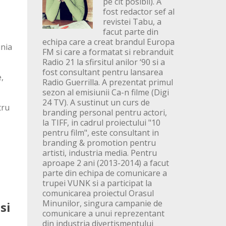
pe cit posibil). A
fost redactor sef al
revistei Tabu, a
facut parte din
echipa care a creat brandul Europa
inia
FM si care a formatat si rebranduit
Radio 21 la sfirsitul anilor ‘90 si a
fost consultant pentru lansarea
,
Radio Guerrilla. A prezentat primul
sezon al emisiunii Ca-n filme (Digi
24 TV). A sustinut un curs de
tru
branding personal pentru actori,
la TIFF, in cadrul proiectului "10
pentru film", este consultant in
branding & promotion pentru
artisti, industria media. Pentru
aproape 2 ani (2013-2014) a facut
parte din echipa de comunicare a
trupei VUNK si a participat la
comunicarea proiectul Orasul
Minunilor, singura campanie de
si
comunicare a unui reprezentant
din industria divertismentului