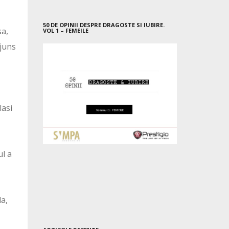
50 DE OPINII DESPRE DRAGOSTE SI IUBIRE.
sa,
VOL 1 – FEMEILE
ajuns
lasi
ul a
da,