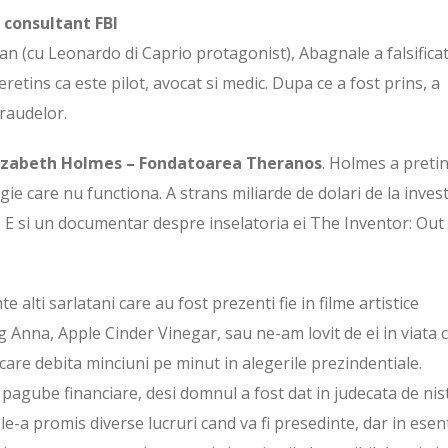
 consultant FBI
Can (cu Leonardo di Caprio protagonist), Abagnale a falsifica
eretins ca este pilot, avocat si medic. Dupa ce a fost prins, a
raudelor.
izabeth Holmes – Fondatoarea Theranos
. Holmes a pretin
ie care nu functiona. A strans miliarde de dolari de la invest
 E si un documentar despre inselatoria ei The Inventor: Out
 alti sarlatani care au fost prezenti fie in filme artistice
g Anna, Apple Cinder Vinegar, sau ne-am lovit de ei in viata
care debita minciuni pe minut in alegerile prezindentiale.
e pagube financiare, desi domnul a fost dat in judecata de nis
le-a promis diverse lucruri cand va fi presedinte, dar in esen