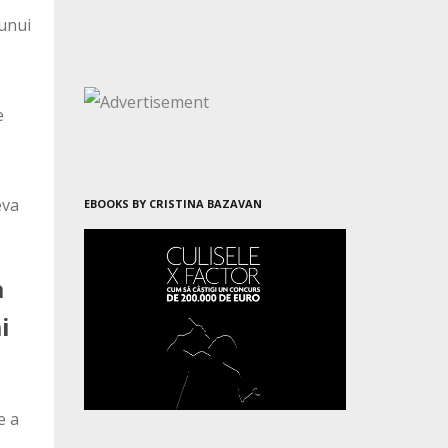
 unui
e
eva
EBOOKS BY CRISTINA BAZAVAN
a
i
e a