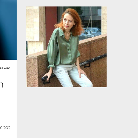
EAR AGO
m
c tot