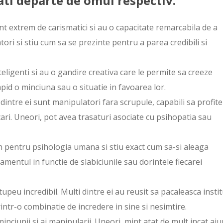
tati departe de omul respectiv.
t extrem de carismatici si au o capacitate remarcabila de a
ori si stiu cum sa se prezinte pentru a parea credibili si
teligenti si au o gandire creativa care le permite sa creeze
id o minciuna sau o situatie in favoarea lor.
 dintre ei sunt manipulatori fara scrupule, capabili sa profite
ari. Uneori, pot avea trasaturi asociate cu psihopatia sau
n pentru psihologia umana si stiu exact cum sa-si aleaga
amentul in functie de slabiciunile sau dorintele fiecarei
upeu incredibil. Multi dintre ei au reusit sa pacaleasca instit
intr-o combinatie de incredere in sine si nesimtire.
inciunii si ai manipularii. Uneori, mint atat de mult incat aj