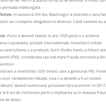
ianti de fier vechi ca acesta urma sa fie demolat. A reusit sa-l
o perioada indelungata.
ictive.
In secolul al XIX-lea, MacGregor a inventat o tara fal
itanici sa-i cumpere obligatiuni si terenuri. Cand oamenii au 
nzi.
Ponzi a devenit faimos in anii 1920 pentru o schema
a cupoanelor postale internationale. Investitorii initiali
na cand schema s-a prabusit. Sorin Ovidiu Vantu a folosit ace
vestitii (FNI), considerata cea mai mare frauda economica din
estitori.
nistrare a investitiilor SOV Invest, care a gestionat FNI. Fond
 unor randamente ridicate, insa s-a dovedit a fi un sistem
 prabusit, lasand numeroase persoane fara economii. In 2017,
v la 8 ani de inchisoare pentru implicarea sa in aceasta frau
ne de dolari.