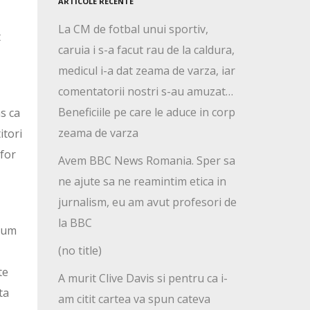
ARTICOLE RECENTE
La CM de fotbal unui sportiv,
t
caruia i s-a facut rau de la caldura,
medicul i-a dat zeama de varza, iar
comentatorii nostri s-au amuzat…
Beneficiile pe care le aduce in corp
s ca
zeama de varza
itori
 for
Avem BBC News Romania. Sper sa
ne ajute sa ne reamintim etica in
jurnalism, eu am avut profesori de
la BBC
 cum
(no title)
te
A murit Clive Davis si pentru ca i-
ta
am citit cartea va spun cateva