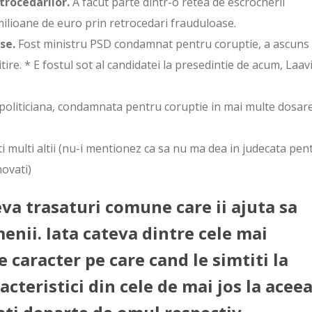
trocedarilor.
A facut parte dintr-o retea de escrocherii
milioane de euro prin retrocedari frauduloase.
se.
Fost ministru PSD condamnat pentru coruptie, a ascuns
tire. * E fostul sot al candidatei la presedintie de acum, Laav
 politiciana, condamnata pentru coruptie in mai multe dosare
ti multi altii (nu-i mentionez ca sa nu ma dea in judecata pen
ovati)
eva trasaturi comune care ii ajuta sa
enii. Iata cateva dintre cele mai
 caracter pe care cand le simtiti la
cteristici din cele de mai jos la aceea