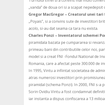
Turnului Eiffel si a convins mai multi comerc
„vanda” de doua ori si a scapat nepedepsit 
Gregor MacGregor – Creatorul unei tari f
„Poyais”, si a convins sute de investitori br
acolo, si-au dat seama ca tara nu exista.
Charles Ponzi – Inventatorul schemei Po
piramidala bazata pe cumpararea si revanzare
primeau bani din contributiile celor noi, pa
model si a creat FNI -Fondul National de In
Romania, care a afectat peste 300.000 de inv
In 1995, Vintu a infiintat societatea de admi
atras numerosi investitori prin promisiunea
piramidal (schema Ponzi). In 2000, FNI s-a
Sorin Ovidiu Vintu a fost condamnat definiti
iar instanta a dispus confiscarea a 13 milioa