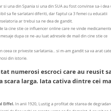
 si una din Spania si una din SUA au fost convinse sa-i dea
il sa fie sarlatani diferiti, dar faptul ca 3 femei cu educatii
 inselatoria ar trebui sa ne dea de gandit.
 de la cine stie ce influencer online care ne vinde medicament
t mesaje dupa ce ne-au luat adresele de mail din cine stie ce
n ceea ce priveste sarlatania… si m-am gandit sa va arat cat
osi din istorie.
stat numerosi escroci care au reusit s
a scara larga. Iata cativa dintre cei ma
 Eiffel.
In anii 1920, Lustig a profitat de starea de degradar