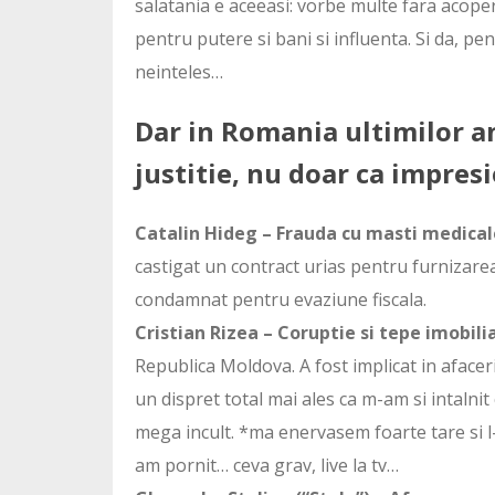
salatania e aceeasi: vorbe multe fara acoperi
pentru putere si bani si influenta. Si da, p
neinteles…
Dar in Romania ultimilor an
justitie, nu doar ca impresi
Catalin Hideg – Frauda cu masti medical
castigat un contract urias pentru furnizarea
condamnat pentru evaziune fiscala.
Cristian Rizea – Coruptie si tepe imobili
Republica Moldova. A fost implicat in afacer
un dispret total mai ales ca m-am si intalnit
mega incult. *ma enervasem foarte tare si l-
am pornit… ceva grav, live la tv…