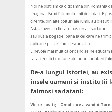
Noi ne distram ca o doamna din Romania dar
imaginar Brad Pitt multe mii de dolari. E posib
diferite, din alte colturi ale lumii, au crezut
Astazi avem la fiecare pas un alt sarlatan –
sau iluzia bogatiei pana la cei care ne trimi
aplicatie pe care am descarcat-o…
E nevoie mai mult ca oricand se ne educam i
caracteristici comune ale unor sarlatani faim
De-a lungul istoriei, au exi
insele oameni si institutii l
faimosi sarlatani:
Victor Lustig – Omul care a vandut Turnul