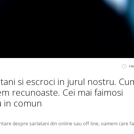
1 Y
tani si escroci in jurul nostru. Cu
tem recunoaste. Cei mai faimosi
au in comun
tare despre sarlatani din online sau off line, oameni care fa