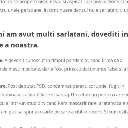
re ca sa acopere niste nevoi si aspiratii ale posibilelor victi
entru unele persoane, in continuare dansul nu e sarlatan, ci u
i am avut multi sarlatani, dovediti i
e a noastra.
e.
A devenit cunoscut in timpul pandemiei, cand firma sa a
 de masti medicale, dar a fost prins cu documente false si a 
are.
Fost deputat PSD, condamnat pentru coruptie, fugit in
i dubioase cu imobiliare si santaj. Un cetatean pentru care 
 cu el intr-un studio tv cand l-am mascarit tare, aratand ca e s
am pus sa spuna o carte pe care a citit-o recent. Si cum ezit