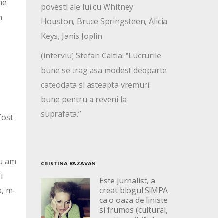
me
povesti ale lui cu Whitney
n
Houston, Bruce Springsteen, Alicia
Keys, Janis Joplin
n
(interviu) Stefan Caltia: “Lucrurile
bune se trag asa modest deoparte
cateodata si asteapta vremuri
bune pentru a reveni la
suprafata.”
fost
eu am
CRISTINA BAZAVAN
i
Este jurnalist, a
a, m-
creat blogul S!MPA
ca o oaza de liniste
si frumos (cultural,