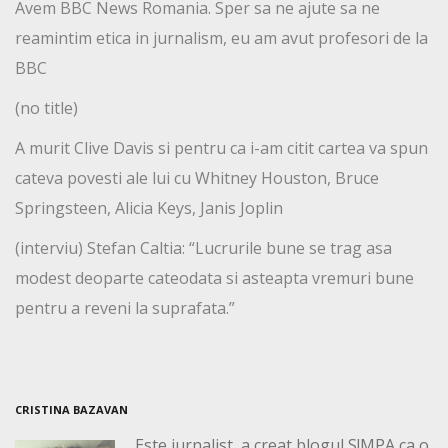
Avem BBC News Romania. Sper sa ne ajute sa ne
reamintim etica in jurnalism, eu am avut profesori de la
BBC
(no title)
A murit Clive Davis si pentru ca i-am citit cartea va spun
cateva povesti ale lui cu Whitney Houston, Bruce
Springsteen, Alicia Keys, Janis Joplin
(interviu) Stefan Caltia: “Lucrurile bune se trag asa
modest deoparte cateodata si asteapta vremuri bune
pentru a reveni la suprafata.”
CRISTINA BAZAVAN
Este jurnalist, a creat blogul S!MPA ca o