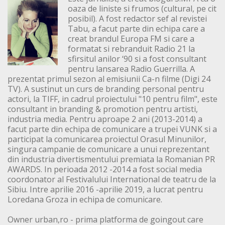
oaza de liniste si frumos (cultural, pe cit
posibil). A fost redactor sef al revistei
Tabu, a facut parte din echipa care a
creat brandul Europa FM si care a
formatat si rebranduit Radio 21 la
sfirsitul anilor ‘90 si a fost consultant
pentru lansarea Radio Guerrilla. A
prezentat primul sezon al emisiunii Ca-n filme (Digi 24
TV). A sustinut un curs de branding personal pentru
actori, la TIFF, in cadrul proiectului "10 pentru film", este
consultant in branding & promotion pentru artisti,
industria media. Pentru aproape 2 ani (2013-2014) a
facut parte din echipa de comunicare a trupei VUNK si a
participat la comunicarea proiectul Orasul Minunilor,
singura campanie de comunicare a unui reprezentant
din industria divertismentului premiata la Romanian PR
AWARDS. In perioada 2012 -2014 a fost social media
coordonator al Festivalului International de teatru de la
Sibiu. Intre aprilie 2016 -aprilie 2019, a lucrat pentru
Loredana Groza in echipa de comunicare.
Owner urban,ro - prima platforma de goingout care