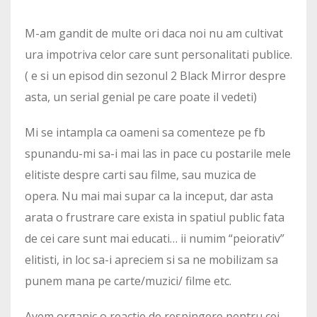
M-am gandit de multe ori daca noi nu am cultivat
ura impotriva celor care sunt personalitati publice.
( e si un episod din sezonul 2 Black Mirror despre
asta, un serial genial pe care poate il vedeti)
Mi se intampla ca oameni sa comenteze pe fb
spunandu-mi sa-i mai las in pace cu postarile mele
elitiste despre carti sau filme, sau muzica de
opera. Nu mai mai supar ca la inceput, dar asta
arata o frustrare care exista in spatiul public fata
de cei care sunt mai educati… ii numim “peiorativ”
elitisti, in loc sa-i apreciem si sa ne mobilizam sa
punem mana pe carte/muzici/ filme etc.
Avem organic o reactie de respingere pentru cei