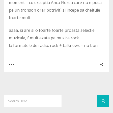
moment – cu exceptia Anca Florea care nu e pusa
pe un tronson orar potrivit) si incepe sa cheltuie
foarte mult.
aaaa, si are si o foarte foarte proasta selectie
muzicala, f mult axata pe muzica rock.
la formatele de radio: rock + talknews = nu bun.
0
9
3937