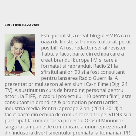
CRISTINA BAZAVAN
Este jurnalist, a creat blogul S!MPA ca o
oaza de liniste si frumos (cultural, pe cit
posibil). A fost redactor sef al revistei
Tabu, a facut parte din echipa care a
creat brandul Europa FM si care a
formatat si rebranduit Radio 21 la
sfirsitul anilor ‘90 si a fost consultant
pentru lansarea Radio Guerrilla. A
prezentat primul sezon al emisiunii Ca-n filme (Digi 24
TV). A sustinut un curs de branding personal pentru
actori, la TIFF, in cadrul proiectului "10 pentru film", este
consultant in branding & promotion pentru artisti,
industria media. Pentru aproape 2 ani (2013-2014) a
facut parte din echipa de comunicare a trupei VUNK si a
participat la comunicarea proiectul Orasul Minunilor,
singura campanie de comunicare a unui reprezentant
din industria divertismentului premiata la Romanian PR