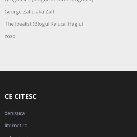
George Zafiu aka Zaff
The Idealist (Blogul Ralucai Hagiu)
zoso
CE CITESC
denisuca
liternet.ro