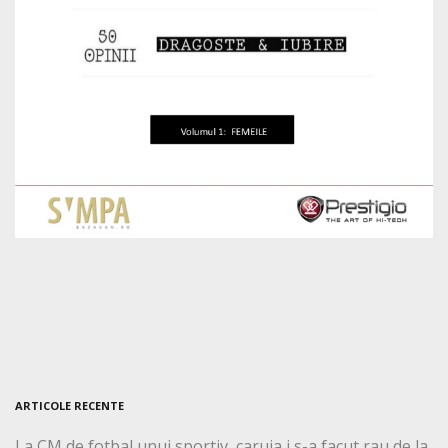
ARTICOLE RECENTE
La CM de fotbal unui sportiv, caruia i s-a facut rau de la