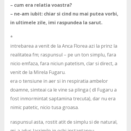
– cum era relatia voastra?
– ne-am iubit: chiar si cind nu mai putea vorbi,
in ultimele zile, imi raspundea la sarut.
*
intrebarea a venit de la Anca Florea azi la prinz la
realitatea fm; raspunsul – pe un ton simplu, fara
nicio emfaza, fara niciun patetism, clar si direct, a
venit de la Mirela Fugaru.
era o tensiune in aer si in respiratia ambelor
doamne, simteai ca le vine sa plinga ( dl Fugaru a
fost inmormintat saptamina trecuta), dar nu era
nimic patetic, nicio tusa groasa.
raspunsul asta, rostit atit de simplu si de natural,
mi-a adus lacrimile in ochi instantaneu.