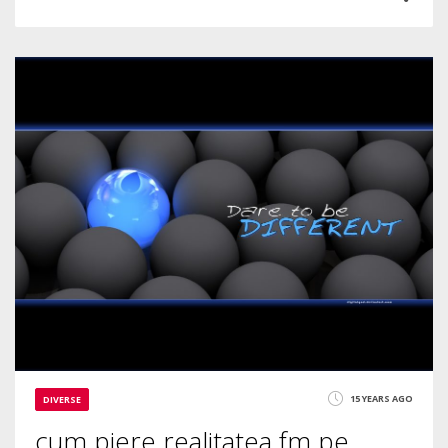
0
1
2562
15 YEARS AGO
DIVERSE
cum piere realitatea fm pe